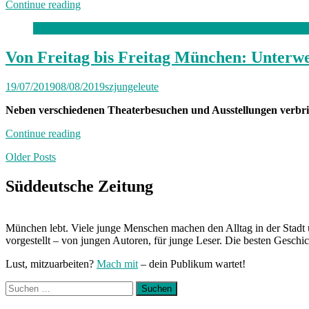
„München
Continue reading
hat
Hausarrest:
Zuhause
und
Von Freitag bis Freitag München: Unterw
unterwegs
mit
19/07/2019
08/08/2019
szjungeleute
Moritz“
Neben verschiedenen Theaterbesuchen und Ausstellungen verbri
„Von
Continue reading
Freitag
Posts
Older Posts
bis
Freitag
navigation
München:
Süddeutsche Zeitung
Unterwegs
mit
Sarah“
München lebt. Viele junge Menschen machen den Alltag in der Stadt 
vorgestellt – von jungen Autoren, für junge Leser. Die besten Geschi
Lust, mitzuarbeiten?
Mach mit
– dein Publikum wartet!
Suchen
nach: