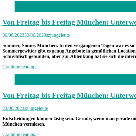
Foto: privat
Von Freitag bis Freitag München: Unterw
30/06/2023
30/06/2023
szjungeleute
S
ommer, Sonne, München. In den vergangenen Tagen war es so hei
Sommergewitter gibt es genug Angebote in gemütlichen Locations.
Schreibtisch gebunden, aber zur Ablenkung hat sie sich die inter
„Von
Continue reading
Freitag
bis
Foto: privat
Freitag
München:
Unterwegs
Von Freitag bis Freitag München: Unterwe
mit
Johanna“
23/06/2023
szjungeleute
Entscheidungen können lästig sein. Gerade, wenn man gerade mit d
München vermiesen.
„Von
Continue reading