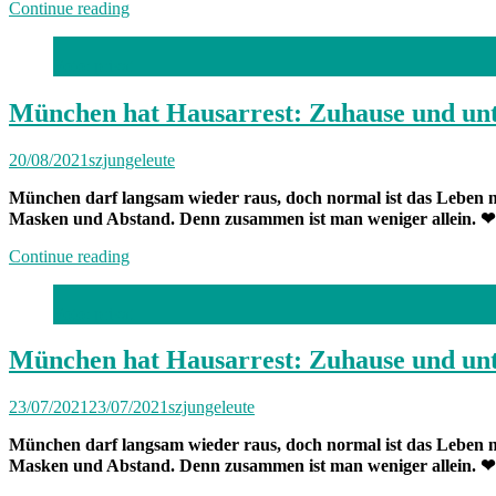
„Von
Continue reading
Freitag
bis
Foto: privat
Freitag
München:
Unterwegs
München hat Hausarrest: Zuhause und unt
mit
Sabrina“
20/08/2021
szjungeleute
München darf langsam wieder raus, doch normal ist das Leben no
Masken und Abstand. Denn zusammen ist man weniger allein.
„München
Continue reading
hat
Hausarrest:
Foto: privat
Zuhause
und
unterwegs
München hat Hausarrest: Zuhause und un
mit
Celine“
23/07/2021
23/07/2021
szjungeleute
München darf langsam wieder raus, doch normal ist das Leben no
Masken und Abstand. Denn zusammen ist man weniger allein.