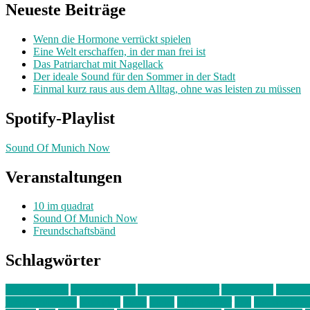
Neueste Beiträge
Wenn die Hormone verrückt spielen
Eine Welt erschaffen, in der man frei ist
Das Patriarchat mit Nagellack
Der ideale Sound für den Sommer in der Stadt
Einmal kurz raus aus dem Alltag, ohne was leisten zu müssen
Spotify-Playlist
Sound Of Munich Now
Veranstaltungen
10 im quadrat
Sound Of Munich Now
Freundschaftsbänd
Schlagwörter
10 im Quadrat
Amelie Völker
Anastasia Trenkler
Ausstellung
bahnwär
junges münchen
Kolumne
kunst
Liebe
Lisi Wasmer
lmu
lost weeken