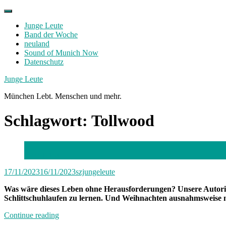
Skip
to
Junge Leute
content
Band der Woche
neuland
Sound of Munich Now
Datenschutz
Facebook
Twitter
Instagram
Junge Leute
München Lebt. Menschen und mehr.
Schlagwort:
Tollwood
Foto: privat
17/11/2023
16/11/2023
szjungeleute
Was wäre dieses Leben ohne Herausforderungen? Unsere Autorin 
Schlittschuhlaufen zu lernen. Und Weihnachten ausnahmsweise ni
„“
Continue reading