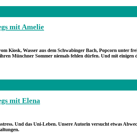
egs mit Amelie
m Kiosk, Wasser aus dem Schwabinger Bach, Popcorn unter freie
 für ihren Münchner Sommer niemals fehlen dürfen. Und mit einigen
gs mit Elena
agsstress. Und das Uni-Leben. Unsere Autorin versucht etwas Abw
altungen.