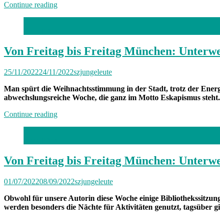
„Von
Continue reading
Freitag
bis
Foto: privat
Freitag
München:
Unterwegs
Von Freitag bis Freitag München: Unterwe
mit
Elena“
25/11/2022
24/11/2022
szjungeleute
Man spürt die Weihnachtsstimmung in der Stadt, trotz der Energi
abwechslungsreiche Woche, die ganz im Motto Eskapismus steht.
„Von
Continue reading
Freitag
bis
Foto: privat
Freitag
München:
Unterwegs
Von Freitag bis Freitag München: Unterwe
mit
Valentina“
01/07/2022
08/09/2022
szjungeleute
Obwohl für unsere Autorin diese Woche einige Bibliothekssitzung
werden besonders die Nächte für Aktivitäten genutzt, tagsüber gi