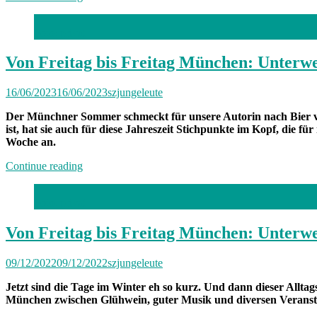
Freitag
bis
Foto: privat
Freitag
München:
Unterwegs
Von Freitag bis Freitag München: Unterw
mit
Valentina“
16/06/2023
16/06/2023
szjungeleute
Der Münchner Sommer schmeckt für unsere Autorin nach Bier vo
ist, hat sie auch für diese Jahreszeit Stichpunkte im Kopf, die
Woche an.
„Von
Continue reading
Freitag
bis
Foto: privat
Freitag
München:
Unterwegs
Von Freitag bis Freitag München: Unterwe
mit
Amelie“
09/12/2022
09/12/2022
szjungeleute
Jetzt sind die Tage im Winter eh so kurz. Und dann dieser Allt
München zwischen Glühwein, guter Musik und diversen Veranst