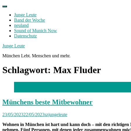
Skip
to
Junge Leute
content
Band der Woche
neuland
Sound of Munich Now
Datenschutz
Facebook
Twitter
Instagram
Junge Leute
München Lebt. Menschen und mehr.
Schlagwort:
Max Fluder
Foto: privat
Münchens beste Mitbewohner
23/05/2023
22/05/2023
szjungeleute
Wohnen in München ist hart und kann doch – mit den richtigen 
nehmen. Fünf Personen, mit denen jeder zusammenwohnen möc