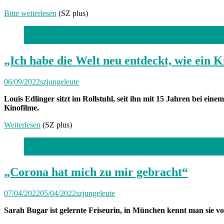
Bitte weiterlesen
(SZ plus)
Foto: Grayson Lauffenburger
„Ich habe die Welt neu entdeckt, wie ein 
06/09/2022
szjungeleute
Louis Edlinger sitzt im Rollstuhl, seit ihn mit 15 Jahren bei ein
Kinofilme.
Weiterlesen
(SZ plus)
Foto: Vanessa Gerlach
„Corona hat mich zu mir gebracht“
07/04/2022
05/04/2022
szjungeleute
Sarah Bugar ist gelernte Friseurin, in München kennt man sie vo