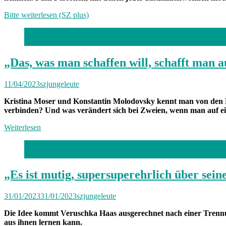
Bitte weiterlesen (SZ plus)
Foto: Juliane Haerendel
„Das, was man schaffen will, schafft man 
11/04/2023
szjungeleute
Kristina Moser und Konstantin Molodovsky kennt man von den M
verbinden? Und was verändert sich bei Zweien, wenn man auf ein
Weiterlesen
Foto: Stephan Rumpf
„Es ist mutig, supersuperehrlich über sein
31/01/2023
31/01/2023
szjungeleute
Die Idee kommt Veruschka Haas ausgerechnet nach einer Trennu
aus ihnen lernen kann.