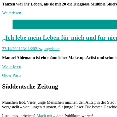
Tanzen war ihr Leben, als sie mit 20 die Diagnose Multiple Skl
Weiterlesen
Foto: Stephan Rumpf
„Ich lebe mein Leben für mich und für n
23/11/2021
23/11/2021
szjungeleute
Manuel Ahlemann ist ein männlicher Make-up-Artist und schminkt 
Weiterlesen
Posts
Older Posts
navigation
Süddeutsche Zeitung
München lebt. Viele junge Menschen machen den Alltag in der Stadt 
vorgestellt – von jungen Autoren, für junge Leser. Die besten Geschi
Lust, mitzuarbeiten?
Mach mit
– dein Publikum wartet!