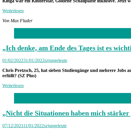
Kinga war ein Kinderstar, Goldene Schallplatte inklusive. Jetzt 
Weiterlesen
Von Max Fluder
Foto: Robert Haas
„Ich denke, am Ende des Tages ist es wichti
01/02/2022
31/01/2022
szjungeleute
Chris Pretzsch, 25, hat sieben Studiengänge und mehrere Jobs an
erfüllt? (SZ Plus)
Weiterlesen
Foto: Alessandra Schellnegger
„Nicht die Situationen haben mich stärk
07/12/2021
11/01/2022
szjungeleute