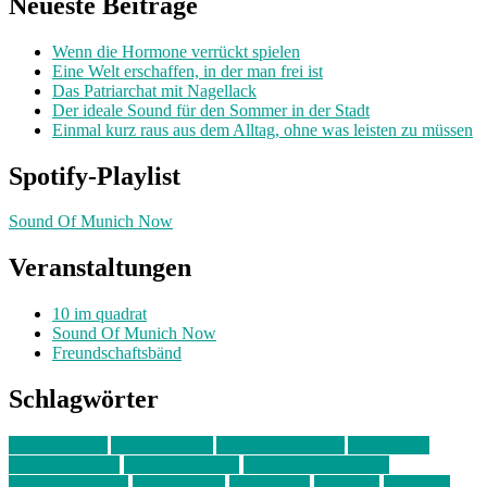
Neueste Beiträge
Wenn die Hormone verrückt spielen
Eine Welt erschaffen, in der man frei ist
Das Patriarchat mit Nagellack
Der ideale Sound für den Sommer in der Stadt
Einmal kurz raus aus dem Alltag, ohne was leisten zu müssen
Spotify-Playlist
Sound Of Munich Now
Veranstaltungen
10 im quadrat
Sound Of Munich Now
Freundschaftsbänd
Schlagwörter
10 im Quadrat
Amelie Völker
Anastasia Trenkler
Ausstellung
bahnwärter thiel
Band der Woche
Bei Krause zu Hause
Beziehungsweise
ein abend mit
farbenladen
feierwerk
fotografie