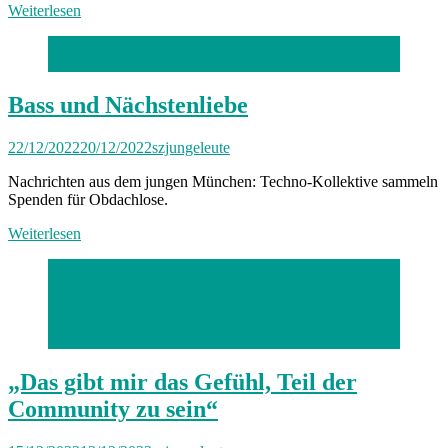
Weiterlesen
Foto: Ælex Kocso
Bass und Nächstenliebe
22/12/2022
20/12/2022
szjungeleute
Nachrichten aus dem jungen München: Techno-Kollektive sammeln
Spenden für Obdachlose.
Weiterlesen
Foto: Jana Islinger
09.08.2022 – München – Sound of Munich Now im
Feierwerk. Tag 3. Abgebildet: Caro Kelley. Foto: Jana
Islinger
„Das gibt mir das Gefühl, Teil der
Community zu sein“