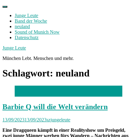
Skip
to
Junge Leute
content
Band der Woche
neuland
Sound of Munich Now
Datenschutz
Facebook
Twitter
Instagram
Junge Leute
München Lebt. Menschen und mehr.
Schlagwort:
neuland
Foto: Francesco Giordano
Barbie Q will die Welt verändern
13/09/2023
13/09/2023
szjungeleute
Eine Dragqueen kämpft in einer Realityshow um Preisgeld,
zwei junge Männer werben fürs Wandern – Nachrichten aus