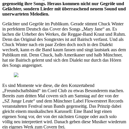
gegenseitig ihre Songs. Heraus kommen nicht nur Gegröle und
Gelächter, sondern Lieder mit überraschend neuem Sound und
unerwarteten Melodien.
Gelächter und Gegröle im Publikum. Gerade stimmt Chuck Winter
in perfektem Deutsch das Cover des Songs „Mary Jane“ an. Es
lachen die Urheber des Werkes, die Reggae-Band Kraut und Ruhm.
Denn das Original des Songtextes ist auf Bairisch verfasst. Und als
Chuck Winter nach ein paar Zeilen doch noch in den Dialekt
wechselt, kann es die Band kaum fassen und singt lautstark aus dem
Publikum mit. Denn Chuck, halb Amerikaner und halb Münchner,
hat nie Bairisch gelernt und sich den Dialekt nur durch das Hören
des Songs angeeignet.
Es sind Momente wie diese, die den Konzertabend
„Freundschaftsbänd“ im Cord Club zu etwas Besonderem machen.
Bereits zum dritten Mal covern sich am Samstag auf der von der
„SZ Junge Leute“ und dem Münchner Label Flowerstreet Records
veranstalteten Festival neun Bands gegenseitig. Das Prinzip dabei
gleicht einem musikalischen Karussell: Eine Band legt einen
eigenen Song vor, der von der nächsten Gruppe oder auch solo
völlig neu interpretiert wird. Danach geben diese Musiker wiederum
ein eigenes Werk zum Covern frei.