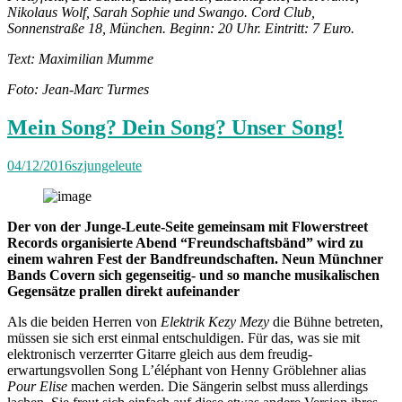
Nikolaus Wolf, Sarah Sophie und Swango. Cord Club,
Sonnenstraße 18, München. Beginn: 20 Uhr. Eintritt: 7 Euro.
Text: Maximilian Mumme
Foto: Jean-Marc Turmes
Mein Song? Dein Song? Unser Song!
04/12/2016
szjungeleute
Der von der Junge-Leute-Seite gemeinsam mit Flowerstreet
Records organisierte Abend “Freundschaftsbänd” wird zu
einem wahren Fest der Bandfreundschaften. Neun Münchner
Bands Covern sich gegenseitig- und so manche musikalischen
Gegensätze prallen direkt aufeinander
Als die beiden Herren von
Elektrik Kezy Mezy
die Bühne betreten,
müssen sie sich erst einmal entschuldigen. Für das, was sie mit
elektronisch verzerrter Gitarre gleich aus dem freudig-
erwartungsvollen Song L’éléphant von Henny Gröblehner alias
Pour Elise
machen werden. Die Sängerin selbst muss allerdings