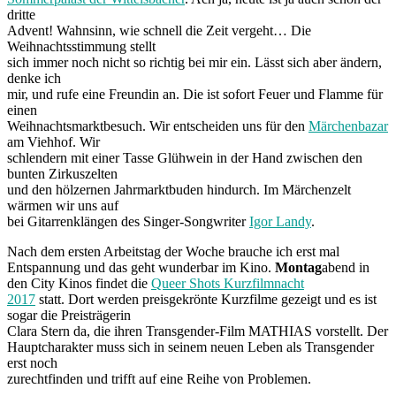
dritte
Advent! Wahnsinn, wie schnell die Zeit vergeht… Die
Weihnachtsstimmung stellt
sich immer noch nicht so richtig bei mir ein. Lässt sich aber ändern,
denke ich
mir, und rufe eine Freundin an. Die ist sofort Feuer und Flamme für
einen
Weihnachtsmarktbesuch. Wir entscheiden uns für den
Märchenbazar
am Viehhof. Wir
schlendern mit einer Tasse Glühwein in der Hand zwischen den
bunten Zirkuszelten
und den hölzernen Jahrmarktbuden hindurch. Im Märchenzelt
wärmen wir uns auf
bei Gitarrenklängen des Singer-Songwriter
Igor Landy
.
Nach dem ersten Arbeitstag der Woche brauche ich erst mal
Entspannung und das geht wunderbar im Kino.
Montag
abend in
den City Kinos findet die
Queer Shots Kurzfilmnacht
2017
statt. Dort werden preisgekrönte Kurzfilme gezeigt und es ist
sogar die Preisträgerin
Clara Stern da, die ihren Transgender-Film MATHIAS vorstellt. Der
Hauptcharakter muss sich in seinem neuen Leben als Transgender
erst noch
zurechtfinden und trifft auf eine Reihe von Problemen.