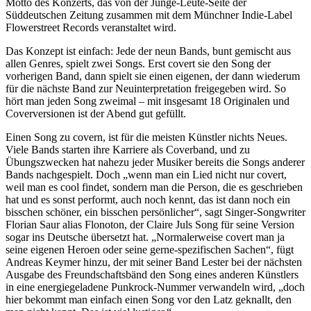
Motto des Konzerts, das von der Junge-Leute-Seite der
Süddeutschen Zeitung zusammen mit dem Münchner Indie-Label
Flowerstreet Records veranstaltet wird.
Das Konzept ist einfach: Jede der neun Bands, bunt gemischt aus
allen Genres, spielt zwei Songs. Erst covert sie den Song der
vorherigen Band, dann spielt sie einen eigenen, der dann wiederum
für die nächste Band zur Neuinterpretation freigegeben wird. So
hört man jeden Song zweimal – mit insgesamt 18 Originalen und
Coverversionen ist der Abend gut gefüllt.
Einen Song zu covern, ist für die meisten Künstler nichts Neues.
Viele Bands starten ihre Karriere als Coverband, und zu
Übungszwecken hat nahezu jeder Musiker bereits die Songs anderer
Bands nachgespielt. Doch „wenn man ein Lied nicht nur covert,
weil man es cool findet, sondern man die Person, die es geschrieben
hat und es sonst performt, auch noch kennt, das ist dann noch ein
bisschen schöner, ein bisschen persönlicher“, sagt Singer-Songwriter
Florian Saur alias Flonoton, der Claire Juls Song für seine Version
sogar ins Deutsche übersetzt hat. „Normalerweise covert man ja
seine eigenen Heroen oder seine gerne-spezifischen Sachen“, fügt
Andreas Keymer hinzu, der mit seiner Band Lester bei der nächsten
Ausgabe des Freundschaftsbänd den Song eines anderen Künstlers
in eine energiegeladene Punkrock-Nummer verwandeln wird, „doch
hier bekommt man einfach einen Song vor den Latz geknallt, den