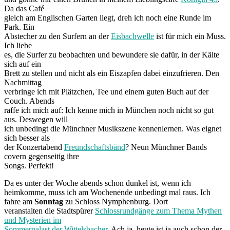
Da das Café
gleich am Englischen Garten liegt, dreh ich noch eine Runde im
Park. Ein
Abstecher zu den Surfern an der
Eisbachwelle
ist für mich ein Muss.
Ich liebe
es, die Surfer zu beobachten und bewundere sie dafür, in der Kälte
sich auf ein
Brett zu stellen und nicht als ein Eiszapfen dabei einzufrieren. Den
Nachmittag
verbringe ich mit Plätzchen, Tee und einem guten Buch auf der
Couch. Abends
raffe ich mich auf: Ich kenne mich in München noch nicht so gut
aus. Deswegen will
ich unbedingt die Münchner Musikszene kennenlernen. Was eignet
sich besser als
der Konzertabend
Freundschaftsbänd
? Neun Münchner Bands
covern gegenseitig ihre
Songs. Perfekt!
Da es unter der Woche abends schon dunkel ist, wenn ich
heimkomme, muss ich am Wochenende unbedingt mal raus. Ich
fahre am
Sonntag
zu Schloss Nymphenburg. Dort
veranstalten die Stadtspürer
Schlossrundgänge zum Thema Mythen
und Mysterien im
Sommerpalast der Wittelsbacher
. Ach ja, heute ist ja auch schon der