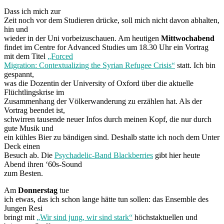
Dass ich mich zur
Zeit noch vor dem Studieren drücke, soll mich nicht davon abhalten,
hin und
wieder in der Uni vorbeizuschauen. Am heutigen
Mittwochabend
findet im Centre for Advanced Studies um 18.30 Uhr ein Vortrag
mit dem Titel
„Forced
Migration: Contextualizing the Syrian Refugee Crisis“
statt. Ich bin
gespannt,
was die Dozentin der University of Oxford über die aktuelle
Flüchtlingskrise im
Zusammenhang der Völkerwanderung zu erzählen hat. Als der
Vortrag beendet ist,
schwirren tausende neuer Infos durch meinen Kopf, die nur durch
gute Musik und
ein kühles Bier zu bändigen sind. Deshalb statte ich noch dem Unter
Deck einen
Besuch ab. Die
Psychadelic-Band Blackberries
gibt hier heute
Abend ihren ‘60s-Sound
zum Besten.
Am
Donnerstag
tue
ich etwas, das ich schon lange hätte tun sollen: das Ensemble des
Jungen Resi
bringt mit
„Wir sind jung, wir sind stark“
höchstaktuellen und