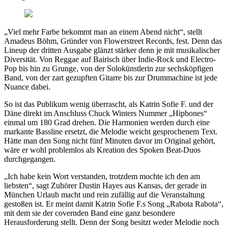
„Viel mehr Farbe bekommt man an einem Abend nicht“, stellt
Amadeus Böhm, Gründer von Flowerstreet Records, fest. Denn das
Lineup der dritten Ausgabe glänzt stärker denn je mit musikalischer
Diversität. Von Reggae auf Bairisch über Indie-Rock und Electro-
Pop bis hin zu Grunge, von der Solokünstlerin zur sechsköpfigen
Band, von der zart gezupften Gitarre bis zur Drummachine ist jede
Nuance dabei.
So ist das Publikum wenig überrascht, als Katrin Sofie F. und der
Däne direkt im Anschluss Chuck Winters Nummer „Hipbones“
einmal um 180 Grad drehen. Die Harmonien werden durch eine
markante Bassline ersetzt, die Melodie weicht gesprochenem Text.
Hätte man den Song nicht fünf Minuten davor im Original gehört,
wäre er wohl problemlos als Kreation des Spoken Beat-Duos
durchgegangen.
„Ich habe kein Wort verstanden, trotzdem mochte ich den am
liebsten“, sagt Zuhörer Dustin Hayes aus Kansas, der gerade in
München Urlaub macht und rein zufällig auf die Veranstaltung
gestoßen ist. Er meint damit Katrin Sofie F.s Song „Rabota Rabota“,
mit dem sie der covernden Band eine ganz besondere
Herausforderung stellt. Denn der Song besitzt weder Melodie noch