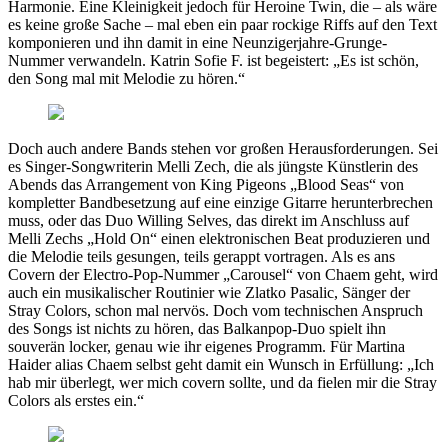
Harmonie. Eine Kleinigkeit jedoch für Heroine Twin, die – als wäre
es keine große Sache – mal eben ein paar rockige Riffs auf den Text
komponieren und ihn damit in eine Neunzigerjahre-Grunge-
Nummer verwandeln. Katrin Sofie F. ist begeistert: „Es ist schön,
den Song mal mit Melodie zu hören.“
Doch auch andere Bands stehen vor großen Herausforderungen. Sei
es Singer-Songwriterin Melli Zech, die als jüngste Künstlerin des
Abends das Arrangement von King Pigeons „Blood Seas“ von
kompletter Bandbesetzung auf eine einzige Gitarre herunterbrechen
muss, oder das Duo Willing Selves, das direkt im Anschluss auf
Melli Zechs „Hold On“ einen elektronischen Beat produzieren und
die Melodie teils gesungen, teils gerappt vortragen. Als es ans
Covern der Electro-Pop-Nummer „Carousel“ von Chaem geht, wird
auch ein musikalischer Routinier wie Zlatko Pasalic, Sänger der
Stray Colors, schon mal nervös. Doch vom technischen Anspruch
des Songs ist nichts zu hören, das Balkanpop-Duo spielt ihn
souverän locker, genau wie ihr eigenes Programm. Für Martina
Haider alias Chaem selbst geht damit ein Wunsch in Erfüllung: „Ich
hab mir überlegt, wer mich covern sollte, und da fielen mir die Stray
Colors als erstes ein.“