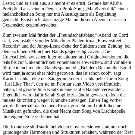
Lester, und er sieht aus, als meint er es ernst. Gerade hat Alisha
Prettyfield aus seinem Deutsch-Punk-Song „Manöverkritik“ einen
melancholischen Song nur mit Akustikgitarre als Begleitung
gemacht. Es ist nicht das einzige Mal an diesem Abend, dass sich
Gegensätze gegenüberstehen.
Zum zweiten Mal findet der „Freundschaftsbänd“-Abend im Cord
statt, veranstaltet von der Münchner Plattenfirma „Flowerstreet
Records“ und der Junge-Leute-Seite der Süddeutschen Zeitung, bei
dem sich neun Münchner Bands gegenseitig covern. Die
Unterschiede zwischen Interpretationen und Originalversionen, die
teils bis zur Unkenntlichkeit voneinander abweichen, sind vor allem
für die teilnehmenden Bands spannend. „Bei dem Bekanntheitsgrad
wird man ja sonst eher nicht gecovert, das ist schon cool“, sagt
Karin Lischka, eine der Sängerinnen der Lischkapelle. Ihren Song
„Just Like That“, den sie im Februar samt Video veröffentlicht
haben, hat gerade Julia Kautz in eine sanfte Ballade verwandelt.
Eigentlich wäre dafür Sarah Sophie zuständig gewesen, doch die
musste kurzfristig wegen Krankheit absagen. Einen Tag vorher
wurde fieberhaft nach einem Ersatz gesucht, und mit Julia eine
Musikerin gefunden, die über Nacht dem Song von Lischkapelle
ihre eigene Note verliehen hat.
Die Kontraste sind stark, bei vielen Coverversionen sind nur noch
grundlegende Harmonien und Strukturen erhalten, während der Rest