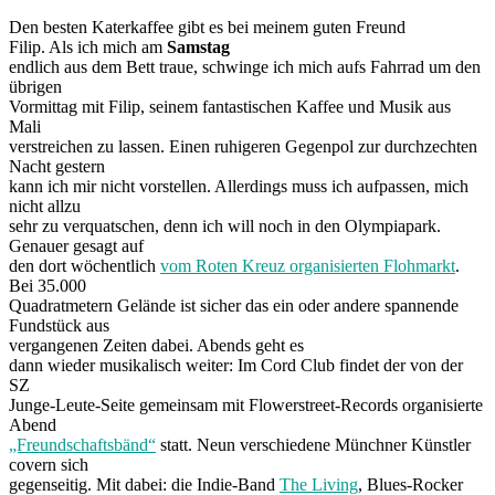
Den besten Katerkaffee gibt es bei meinem guten Freund
Filip. Als ich mich am
Samstag
endlich aus dem Bett traue, schwinge ich mich aufs Fahrrad um den
übrigen
Vormittag mit Filip, seinem fantastischen Kaffee und Musik aus
Mali
verstreichen zu lassen. Einen ruhigeren Gegenpol zur durchzechten
Nacht gestern
kann ich mir nicht vorstellen. Allerdings muss ich aufpassen, mich
nicht allzu
sehr zu verquatschen, denn ich will noch in den Olympiapark.
Genauer gesagt auf
den dort wöchentlich
vom Roten Kreuz organisierten Flohmarkt
.
Bei 35.000
Quadratmetern Gelände ist sicher das ein oder andere spannende
Fundstück aus
vergangenen Zeiten dabei. Abends geht es
dann wieder musikalisch weiter: Im Cord Club findet der von der
SZ
Junge-Leute-Seite gemeinsam mit Flowerstreet-Records organisierte
Abend
„Freundschaftsbänd“
statt. Neun verschiedene Münchner Künstler
covern sich
gegenseitig. Mit dabei: die Indie-Band
The Living
, Blues-Rocker