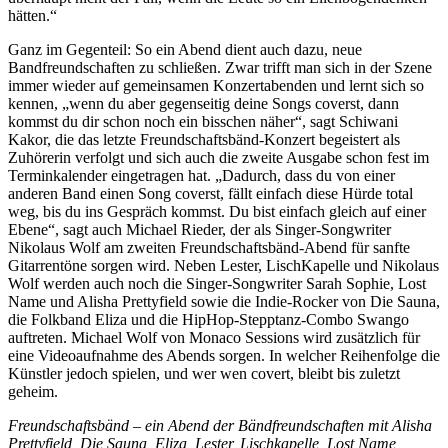
hätten.“
Ganz im Gegenteil: So ein Abend dient auch dazu, neue
Bandfreundschaften zu schließen. Zwar trifft man sich in der Szene
immer wieder auf gemeinsamen Konzertabenden und lernt sich so
kennen, „wenn du aber gegenseitig deine Songs coverst, dann
kommst du dir schon noch ein bisschen näher“, sagt Schiwani
Kakor, die das letzte Freundschaftsbänd-Konzert begeistert als
Zuhörerin verfolgt und sich auch die zweite Ausgabe schon fest im
Terminkalender eingetragen hat. „Dadurch, dass du von einer
anderen Band einen Song coverst, fällt einfach diese Hürde total
weg, bis du ins Gespräch kommst. Du bist einfach gleich auf einer
Ebene“, sagt auch Michael Rieder, der als Singer-Songwriter
Nikolaus Wolf am zweiten Freundschaftsbänd-Abend für sanfte
Gitarrentöne sorgen wird. Neben Lester, LischKapelle und Nikolaus
Wolf werden auch noch die Singer-Songwriter Sarah Sophie, Lost
Name und Alisha Prettyfield sowie die Indie-Rocker von Die Sauna,
die Folkband Eliza und die HipHop-Stepptanz-Combo Swango
auftreten. Michael Wolf von Monaco Sessions wird zusätzlich für
eine Videoaufnahme des Abends sorgen. In welcher Reihenfolge die
Künstler jedoch spielen, und wer wen covert, bleibt bis zuletzt
geheim.
Freundschaftsbänd – ein Abend der Bändfreundschaften mit Alisha
Prettyfield, Die Sauna, Eliza, Lester, Lischkapelle, Lost Name,