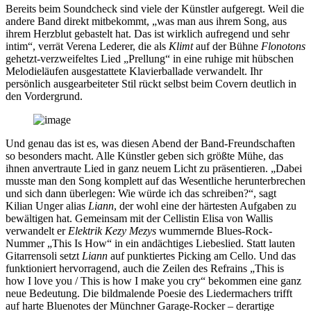
Bereits beim Soundcheck sind viele der Künstler aufgeregt. Weil die
andere Band direkt mitbekommt, „was man aus ihrem Song, aus
ihrem Herzblut gebastelt hat. Das ist wirklich aufregend und sehr
intim“, verrät Verena Lederer, die als
Klimt
auf der Bühne
Flonotons
gehetzt-verzweifeltes Lied „Prellung“ in eine ruhige mit hübschen
Melodieläufen ausgestattete Klavierballade verwandelt. Ihr
persönlich ausgearbeiteter Stil rückt selbst beim Covern deutlich in
den Vordergrund.
Und genau das ist es, was diesen Abend der Band-Freundschaften
so besonders macht. Alle Künstler geben sich größte Mühe, das
ihnen anvertraute Lied in ganz neuem Licht zu präsentieren. „Dabei
musste man den Song komplett auf das Wesentliche herunterbrechen
und sich dann überlegen: Wie würde ich das schreiben?“, sagt
Kilian Unger alias
Liann
, der wohl eine der härtesten Aufgaben zu
bewältigen hat. Gemeinsam mit der Cellistin Elisa von Wallis
verwandelt er
Elektrik Kezy Mezys
wummernde Blues-Rock-
Nummer „This Is How“ in ein andächtiges Liebeslied. Statt lauten
Gitarrensoli setzt
Liann
auf punktiertes Picking am Cello. Und das
funktioniert hervorragend, auch die Zeilen des Refrains „This is
how I love you / This is how I make you cry“ bekommen eine ganz
neue Bedeutung. Die bildmalende Poesie des Liedermachers trifft
auf harte Bluenotes der Münchner Garage-Rocker – derartige