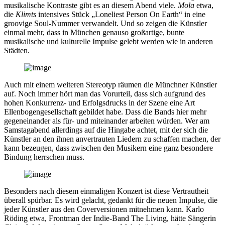
musikalische Kontraste gibt es an diesem Abend viele.
Mola
etwa,
die
Klimts
intensives Stück „Loneliest Person On Earth“ in eine
groovige Soul-Nummer verwandelt. Und so zeigen die Künstler
einmal mehr, dass in München genauso großartige, bunte
musikalische und kulturelle Impulse gelebt werden wie in anderen
Städten.
Auch mit einem weiteren Stereotyp räumen die Münchner Künstler
auf. Noch immer hört man das Vorurteil, dass sich aufgrund des
hohen Konkurrenz- und Erfolgsdrucks in der Szene eine Art
Ellenbogengesellschaft gebildet habe. Dass die Bands hier mehr
gegeneinander als für- und miteinander arbeiten würden. Wer am
Samstagabend allerdings auf die Hingabe achtet, mit der sich die
Künstler an den ihnen anvertrauten Liedern zu schaffen machen, der
kann bezeugen, dass zwischen den Musikern eine ganz besondere
Bindung herrschen muss.
Besonders nach diesem einmaligen Konzert ist diese Vertrautheit
überall spürbar. Es wird gelacht, gedankt für die neuen Impulse, die
jeder Künstler aus den Coverversionen mitnehmen kann. Karlo
Röding etwa, Frontman der Indie-Band The Living, hätte Sängerin