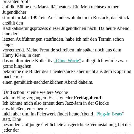
brisanten Stoff
auf die Bühne des Marstall-Theaters. Ein Mob rechtsextremer
Jugendlicher
stürmt im Jahr 1992 ein Ausländerwohnheim in Rostock, das Stück
erzählt den
Radikalisierungsprozess dieser Jugendlichen nach. Da heute Abend
eine der
letzten Aufführungen stattfinden, habe ich mir den Termin schon
lange
vorgemerkt. Meine Freunde schreiben mir später noch aus dem
Harry Klein, in dem
das neuformierte Kollektiv
„Ohne Worte“
auflegt. Ich würde zwar
gerne hingehen,
bekomme die Bilder des Theaterstücks aber nicht aus dem Kopf und
mache mir
einen gemütlich-nachdenklichen Abend daheim.
Und schon ist eine weitere Woche
wie im Flug vergangen. Es ist wieder
Freitagabend
.
Ich könnte mich also erneut dem Jazz-Jam in der Glocke
anschließen, entscheide
mich aber um. Im Feierwerk findet heute Abend „
Plug-In Beats
“
statt. Eine
besonders auf junge Geflüchtete ausgerichtete Veranstaltung, bei der
jeder der