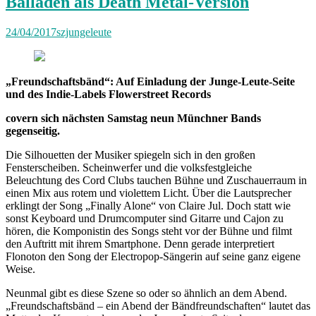
Balladen als Death Metal-Version
24/04/2017
szjungeleute
„Freundschaftsbänd“: Auf Einladung der Junge-Leute-Seite
und des Indie-Labels Flowerstreet Records
covern sich nächsten Samstag neun Münchner Bands
gegenseitig.
Die Silhouetten der Musiker spiegeln sich in den großen
Fensterscheiben. Scheinwerfer und die volksfestgleiche
Beleuchtung des Cord Clubs tauchen Bühne und Zuschauerraum in
einen Mix aus rotem und violettem Licht. Über die Lautsprecher
erklingt der Song „Finally Alone“ von Claire Jul. Doch statt wie
sonst Keyboard und Drumcomputer sind Gitarre und Cajon zu
hören, die Komponistin des Songs steht vor der Bühne und filmt
den Auftritt mit ihrem Smartphone. Denn gerade interpretiert
Flonoton den Song der Electropop-Sängerin auf seine ganz eigene
Weise.
Neunmal gibt es diese Szene so oder so ähnlich an dem Abend.
„Freundschaftsbänd – ein Abend der Bändfreundschaften“ lautet das