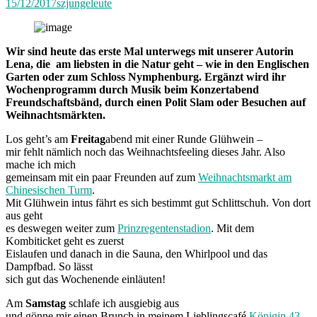
15/12/2017
szjungeleute
Wir sind heute das erste Mal unterwegs mit unserer Autorin
Lena, die am liebsten in die Natur geht – wie in den Englischen
Garten oder zum Schloss Nymphenburg. Ergänzt wird ihr
Wochenprogramm durch Musik beim Konzertabend
Freundschaftsbänd, durch einen Polit Slam oder Besuchen auf
Weihnachtsmärkten.
Los geht’s am
Freitag
abend mit einer Runde Glühwein –
mir fehlt nämlich noch das Weihnachtsfeeling dieses Jahr. Also
mache ich mich
gemeinsam mit ein paar Freunden auf zum
Weihnachtsmarkt am
Chinesischen Turm
.
Mit Glühwein intus fährt es sich bestimmt gut Schlittschuh. Von dort
aus geht
es deswegen weiter zum
Prinzregentenstadion
. Mit dem
Kombiticket geht es zuerst
Eislaufen und danach in die Sauna, den Whirlpool und das
Dampfbad. So lässt
sich gut das Wochenende einläuten!
Am
Samstag
schlafe ich ausgiebig aus
und gönne mir einen Brunch in meinem Lieblingscafé
Königin 43
.