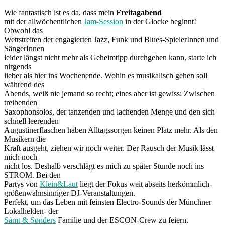
Wie fantastisch ist es da, dass mein
Freitagabend
mit der allwöchentlichen
Jam-Session
in der Glocke beginnt!
Obwohl das
Wettstreiten der engagierten Jazz, Funk und Blues-SpielerInnen und
SängerInnen
leider längst nicht mehr als Geheimtipp durchgehen kann, starte ich
nirgends
lieber als hier ins Wochenende. Wohin es musikalisch gehen soll
während des
Abends, weiß nie jemand so recht; eines aber ist gewiss: Zwischen
treibenden
Saxophonsolos, der tanzenden und lachenden Menge und den sich
schnell leerenden
Augustinerflaschen haben Alltagssorgen keinen Platz mehr. Als den
Musikern die
Kraft ausgeht, ziehen wir noch weiter. Der Rausch der Musik lässt
mich noch
nicht los. Deshalb verschlägt es mich zu später Stunde noch ins
STROM. Bei den
Partys von
Klein&Laut
liegt der Fokus weit abseits herkömmlich-
größenwahnsinniger DJ-Veranstaltungen.
Perfekt, um das Leben mit feinsten Electro-Sounds der Münchner
Lokalhelden- der
Såmt & Sønders
Familie und der ESCON-Crew zu feiern.