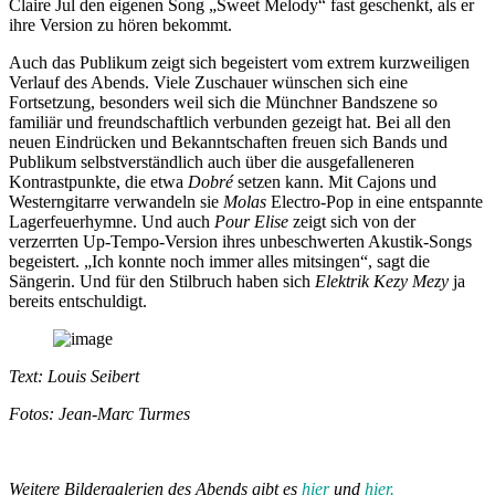
Claire Jul den eigenen Song „Sweet Melody“ fast geschenkt, als er
ihre Version zu hören bekommt.
Auch das Publikum zeigt sich begeistert vom extrem kurzweiligen
Verlauf des Abends. Viele Zuschauer wünschen sich eine
Fortsetzung, besonders weil sich die Münchner Bandszene so
familiär und freundschaftlich verbunden gezeigt hat. Bei all den
neuen Eindrücken und Bekanntschaften freuen sich Bands und
Publikum selbstverständlich auch über die ausgefalleneren
Kontrastpunkte, die etwa
Dobré
setzen kann. Mit Cajons und
Westerngitarre verwandeln sie
Molas
Electro-Pop in eine entspannte
Lagerfeuerhymne. Und auch
Pour Elise
zeigt sich von der
verzerrten Up-Tempo-Version ihres unbeschwerten Akustik-Songs
begeistert. „Ich konnte noch immer alles mitsingen“, sagt die
Sängerin. Und für den Stilbruch haben sich
Elektrik Kezy Mezy
ja
bereits entschuldigt.
Text: Louis Seibert
Fotos: Jean-Marc Turmes
Weitere Bildergalerien des Abends gibt es
hier
und
hier.