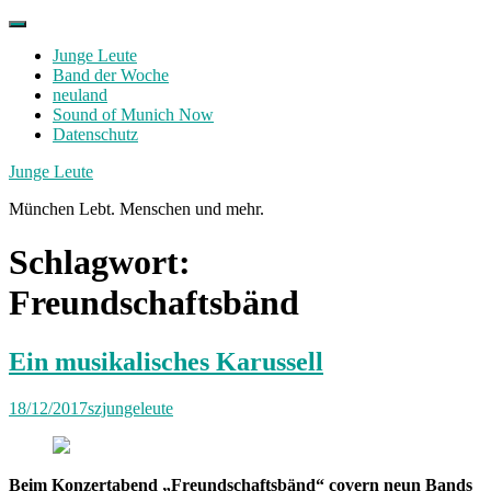
Skip
to
Junge Leute
content
Band der Woche
neuland
Sound of Munich Now
Datenschutz
Facebook
Twitter
Instagram
Junge Leute
München Lebt. Menschen und mehr.
Schlagwort:
Freundschaftsbänd
Ein musikalisches Karussell
18/12/2017
szjungeleute
Beim Konzertabend „Freundschaftsbänd“ covern neun Bands