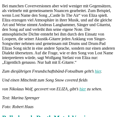
Bei manchen Coverversionen aber wird weniger mit Gegensätzen,
als vielmehr mit gemeinsamem Nuancen gearbeitet. Zum Beispiel,
wenn Lost Name den Song „Castle In The Air“ von Eliza spielt.
Eliza erzeugen viel Atmosphäre in ihrer Musik, und auf die gleiche
Art und Weise nimmt Andreas Langhammer, Sänger und Gitarrist,
den Song auf und verleiht ihm seine eigene Note. Die
atmosphärische Dichte entsteht bei ihm durch den Einsatz von
Loopern, die seiner Akustik-Gitarre jeden Anklang von Singer-
Songwriter nehmen und gemeinsam mit Drums und Drum-Pad
Elizas Song nicht in eine andere Sprache, sondern nur einen anderen
Dialekt übersetzen. Auf die Frage, wie er den Song von Lost Name
interpretieren würde, sagt Wolfgang Stefani von Eliza nur:
„Eigentlich genauso. Nur halt mit E-Gitarre.“
Zum diesjährigen Freundschaftsbänd-Fotoalbum geht’s
hier
.
Und einen Mitschnitt zum Song
Snow covered fields
von Nikolaus Wolf, gecovert von ELIZA, gibt’s
hier
zu sehen.
Text: Marina Sprenger
Foto: Robert Haas