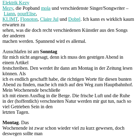
Elektrik Kezy
Mezy
, die Popband
mola
und verschiedenste Singer/Songwriter –
Liann
,
pourElise
,
KLIMT
,
Flonoton
,
Claire Jul
und
Dobré
. Ich kann es wirklich kaum
erwarten zu
sehen, was die doch recht verschiedenen Künstler aus den Songs
der anderen
machen werden. Spannend wird es allemal.
Ausschlafen ist am
Sonntag
für mich nicht angesagt, denn ich muss den gestrigen Abend in
einem Artikel
festschreiben. Den werdet ihr dann am Montag in der Zeitung lesen
können. Als
ich es endlich geschafft habe, die richtigen Worte für diesen bunten
Abend zu finden, mache ich mich auf den Weg zum Hauptbahnhof.
Mein Wochenende beschließe
ich mit einem Ausflug in die Berge. Die frische Luft und die Ruhe
in der (hoffentlich) verschneiten Natur werden mir gut tun, nach so
viel Getrieben Sein in den
letzten Tagen.
Montag
. Das
Wochenende ist zwar schon wieder viel zu kurz gewesen, doch
deswegen sollte man