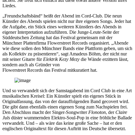
lachen. Sie freut sich einfach auf diese etwas andere Version ihres
Liedes.
„Freundschaftsbänd“ heißt der Abend im Cord-Club. Die neun
Künstler des Abends spielen nicht nur ihre eigenen Songs. Jeder hat
die Aufgabe, ein Stück eines weiteren Künstlers des Abends in
eigener Interpretation aufzuführen. Die Junge-Leute-Seite der
Süddeutschen Zeitung hat das Festival gemeinsam mit der
Münchner Plattenfirma Flowerstreet Records organisiert. „Abende
wie diese sollen den Münchner Bands eine Plattform geben, um sich
als Kollektiv zu präsentieren“, sagt Amadeus Böhm, der nicht nur
mit seiner Gitarre für
Elektrik Kezy Mezy
die Wände erzittern lässt,
sondern auch als Gründer von
Flowerstreet Records das Festival mitkuratiert hat.
Und so verwandelt sich der Samstagabend im Cord Club in eine Art
musikalischen Kreisel: Ein Künstler spielt ein eigenes Stück in
Originalfassung, das von der darauffolgenden Band gecovert wird.
Die gibt dann ebenfalls einen eigenen Song zum Nachspielen frei.
Den Abschluss macht der Singer-Songwriter
Flonoton
, der
Claire
Juls
düster wummernden Elektro-Soul-Pop in eine fröhliche Ballade
verwandelt. Und – als wäre das keine große Sache – hat er den
englischen Originaltext für diesen Auftritt ins Deutsche übersetzt.