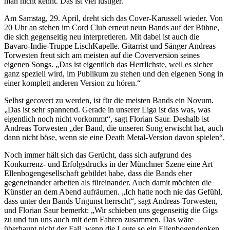
man nicht kennt. Das ist viel lustiger.“
Am Samstag, 29. April, dreht sich das Cover-Karussell wieder. Von
20 Uhr an stehen im Cord Club erneut neun Bands auf der Bühne,
die sich gegenseitig neu interpretieren. Mit dabei ist auch die
Bavaro-Indie-Truppe LischKapelle. Gitarrist und Sänger Andreas
Torwesten freut sich am meisten auf die Coverversion seines
eigenen Songs. „Das ist eigentlich das Herrlichste, weil es sicher
ganz speziell wird, im Publikum zu stehen und den eigenen Song in
einer komplett anderen Version zu hören.“
Selbst gecovert zu werden, ist für die meisten Bands ein Novum.
„Das ist sehr spannend. Gerade in unserer Liga ist das was, was
eigentlich noch nicht vorkommt“, sagt Florian Saur. Deshalb ist
Andreas Torwesten „der Band, die unseren Song erwischt hat, auch
dann nicht böse, wenn sie eine Death Metal-Version davon spielen“.
Noch immer hält sich das Gerücht, dass sich aufgrund des
Konkurrenz- und Erfolgsdrucks in der Münchner Szene eine Art
Ellenbogengesellschaft gebildet habe, dass die Bands eher
gegeneinander arbeiten als füreinander. Auch damit möchten die
Künstler an dem Abend aufräumen. „Ich hatte noch nie das Gefühl,
dass unter den Bands Ungunst herrscht“, sagt Andreas Torwesten,
und Florian Saur bemerkt: „Wir schieben uns gegenseitig die Gigs
zu und tun uns auch mit dem Fahren zusammen. Das wäre
überhaupt nicht der Fall, wenn die Leute so ein Ellenbogendenken