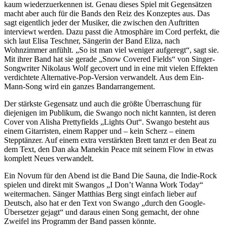
kaum wiederzuerkennen ist. Genau dieses Spiel mit Gegensätzen
macht aber auch für die Bands den Reiz des Konzeptes aus. Das
sagt eigentlich jeder der Musiker, die zwischen den Auftritten
interviewt werden. Dazu passt die Atmosphäre im Cord perfekt, die
sich laut Elisa Teschner, Sängerin der Band Eliza, nach
Wohnzimmer anfühlt. „So ist man viel weniger aufgeregt“, sagt sie.
Mit ihrer Band hat sie gerade „Snow Covered Fields“ von Singer-
Songwriter Nikolaus Wolf gecovert und in eine mit vielen Effekten
verdichtete Alternative-Pop-Version verwandelt. Aus dem Ein-
Mann-Song wird ein ganzes Bandarrangement.
Der stärkste Gegensatz und auch die größte Überraschung für
diejenigen im Publikum, die Swango noch nicht kannten, ist deren
Cover von Alisha Prettyfields „Lights Out“. Swango besteht aus
einem Gitarristen, einem Rapper und – kein Scherz – einem
Stepptänzer. Auf einem extra verstärkten Brett tanzt er den Beat zu
dem Text, den Dan aka Manekin Peace mit seinem Flow in etwas
komplett Neues verwandelt.
Ein Novum für den Abend ist die Band Die Sauna, die Indie-Rock
spielen und direkt mit Swangos „I Don’t Wanna Work Today“
weitermachen. Sänger Matthias Berg singt einfach lieber auf
Deutsch, also hat er den Text von Swango „durch den Google-
Übersetzer gejagt“ und daraus einen Song gemacht, der ohne
Zweifel ins Programm der Band passen könnte.