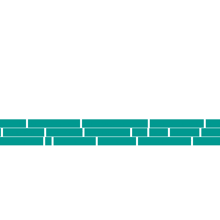
ter thiel
Band der Woche
Bei Krause zu Hause
Beziehungsweise
ein 
d
Louis Seibert
Max Fluder
mein münchen
milla
musik
München
Münch
usanne krause
sz
sz junge leute
szjungeleute
theresa parstorfer
Von Frei