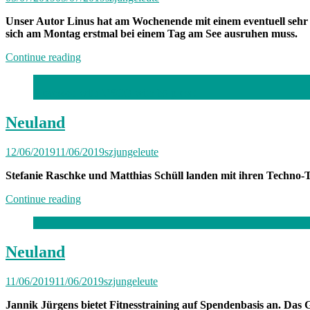
Unser Autor Linus hat am Wochenende mit einem eventuell sehr w
sich am Montag erstmal bei einem Tag am See ausruhen muss.
„Von
Continue reading
Freitag
bis
Processed with VSCO with b5 preset
Freitag
München:
Unterwegs
Neuland
mit
Linus“
12/06/2019
11/06/2019
szjungeleute
Stefanie Raschke und Matthias Schüll landen mit ihren Techno-
„Neuland“
Continue reading
Neuland
11/06/2019
11/06/2019
szjungeleute
Jannik Jürgens bietet Fitnesstraining auf Spendenbasis an. Das 