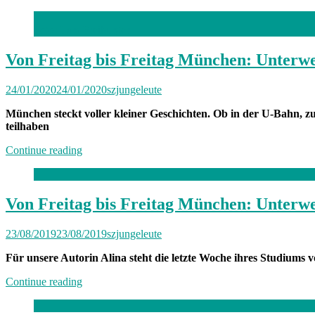
Foto: Lara Freiburger
Von Freitag bis Freitag München: Unterw
24/01/2020
24/01/2020
szjungeleute
München steckt voller kleiner Geschichten. Ob in der U-Bahn, zu
teilhaben
„Von
Continue reading
Freitag
bis
Freitag
München:
Von Freitag bis Freitag München: Unterwe
Unterwegs
mit
23/08/2019
23/08/2019
szjungeleute
Ornella
Cosenza“
Für unsere Autorin Alina steht die letzte Woche ihres Studiums 
„Von
Continue reading
Freitag
bis