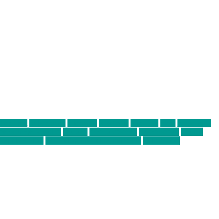
abend mit
farbenladen
feierwerk
fotografie
Hip-Hop
indie
junge leute
ens junge Kreative
neuland
ornella cosenza
Partnerschaft
Philipp
tag bis Freitag
von freitag bis freitag münchen
Zeichen der