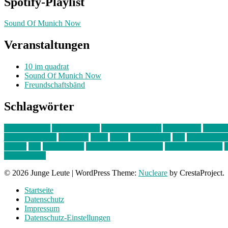
Spotify-Playlist
Sound Of Munich Now
Veranstaltungen
10 im quadrat
Sound Of Munich Now
Freundschaftsbänd
Schlagwörter
10 im Quadrat
Amelie Völker
Anastasia Trenkler
Ausstellung
bahnwär
junges münchen
Kolumne
kunst
Liebe
Lisi Wasmer
lmu
lost weeken
Kreiter
pop
Rita Argauer
Sound Of Munich Now
Stefanie Witterauf
s
Freundschaft
© 2026 Junge Leute
|
WordPress Theme:
Nucleare
by CrestaProject.
Startseite
Datenschutz
Impressum
Datenschutz-Einstellungen