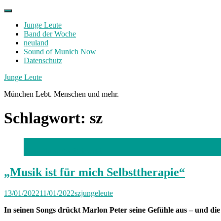
Skip
to
Junge Leute
content
Band der Woche
neuland
Sound of Munich Now
Datenschutz
Facebook
Twitter
Instagram
Junge Leute
München Lebt. Menschen und mehr.
Schlagwort:
sz
Foto: Natascha Striewski
„Musik ist für mich Selbsttherapie“
13/01/2022
11/01/2022
szjungeleute
In seinen Songs drückt Marlon Peter seine Gefühle aus – und die k