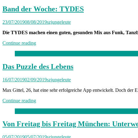
Freitag
München:
Band der Woche: TYDES
Unterwegs
mit
23/07/2019
08/08/2019
szjungeleute
Alina“
Die TYDES machen einen guten, gesunden Mix aus Funk, Tanzbark
„Band
Continue reading
der
Woche:
TYDES“
Das Puzzle des Lebens
16/07/2019
02/09/2019
szjungeleute
Max Gittel, 26, hat eine sehr erfolgreiche App entwickelt. Doch der 
„Das
Continue reading
Puzzle
des
Lebens“
Von Freitag bis Freitag München: Unterwe
05/07/2019
05/07/2019
szjungeleute