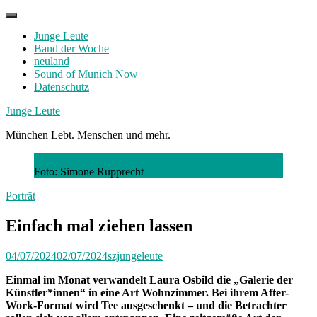
Skip
to
Junge Leute
content
Band der Woche
neuland
Sound of Munich Now
Datenschutz
Facebook
Twitter
Instagram
Junge Leute
München Lebt. Menschen und mehr.
Foto: Simone Rupprecht
Porträt
Einfach mal ziehen lassen
04/07/2024
02/07/2024
szjungeleute
Einmal im Monat verwandelt Laura Osbild die „Galerie der
Künstler*innen“ in eine Art Wohnzimmer. Bei ihrem After-
Work-Format wird Tee ausgeschenkt – und die Betrachter