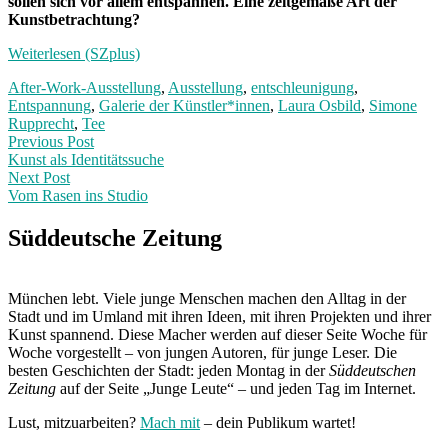
sollen sich vor allem entspannen. Eine zeitgemäße Art der
Kunstbetrachtung?
Weiterlesen (SZplus)
After-Work-Ausstellung
,
Ausstellung
,
entschleunigung
,
Entspannung
,
Galerie der Künstler*innen
,
Laura Osbild
,
Simone
Rupprecht
,
Tee
Post
Previous
Previous Post
post:
Kunst als Identitätssuche
navigation
Next Post
Vom Rasen ins Studio
Next
Post:
Süddeutsche Zeitung
München lebt. Viele junge Menschen machen den Alltag in der
Stadt und im Umland mit ihren Ideen, mit ihren Projekten und ihrer
Kunst spannend. Diese Macher werden auf dieser Seite Woche für
Woche vorgestellt – von jungen Autoren, für junge Leser. Die
besten Geschichten der Stadt: jeden Montag in der
Süddeutschen
Zeitung
auf der Seite „Junge Leute“ – und jeden Tag im Internet.
Lust, mitzuarbeiten?
Mach mit
– dein Publikum wartet!