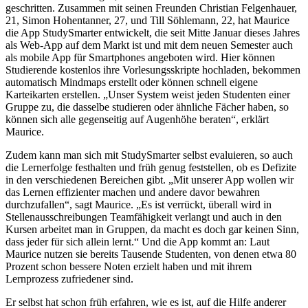
geschritten. Zusammen mit seinen Freunden Christian Felgenhauer,
21, Simon Hohentanner, 27, und Till Söhlemann, 22, hat Maurice
die App StudySmarter entwickelt, die seit Mitte Januar dieses Jahres
als Web-App auf dem Markt ist und mit dem neuen Semester auch
als mobile App für Smartphones angeboten wird. Hier können
Studierende kostenlos ihre Vorlesungsskripte hochladen, bekommen
automatisch Mindmaps erstellt oder können schnell eigene
Karteikarten erstellen. „Unser System weist jeden Studenten einer
Gruppe zu, die dasselbe studieren oder ähnliche Fächer haben, so
können sich alle gegenseitig auf Augenhöhe beraten“, erklärt
Maurice.
Zudem kann man sich mit StudySmarter selbst evaluieren, so auch
die Lernerfolge festhalten und früh genug feststellen, ob es Defizite
in den verschiedenen Bereichen gibt. „Mit unserer App wollen wir
das Lernen effizienter machen und andere davor bewahren
durchzufallen“, sagt Maurice. „Es ist verrückt, überall wird in
Stellenausschreibungen Teamfähigkeit verlangt und auch in den
Kursen arbeitet man in Gruppen, da macht es doch gar keinen Sinn,
dass jeder für sich allein lernt.“ Und die App kommt an: Laut
Maurice nutzen sie bereits Tausende Studenten, von denen etwa 80
Prozent schon bessere Noten erzielt haben und mit ihrem
Lernprozess zufriedener sind.
Er selbst hat schon früh erfahren, wie es ist, auf die Hilfe anderer