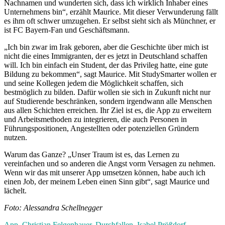
Nachnamen und wunderten sich, dass ich wirklich Inhaber eines
Unternehmens bin“, erzählt Maurice. Mit dieser Verwunderung fällt
es ihm oft schwer umzugehen. Er selbst sieht sich als Münchner, er
ist FC Bayern-Fan und Geschäftsmann.
„Ich bin zwar im Irak geboren, aber die Geschichte über mich ist
nicht die eines Immigranten, der es jetzt in Deutschland schaffen
will. Ich bin einfach ein Student, der das Privileg hatte, eine gute
Bildung zu bekommen“, sagt Maurice. Mit StudySmarter wollen er
und seine Kollegen jedem die Möglichkeit schaffen, sich
bestmöglich zu bilden. Dafür wollen sie sich in Zukunft nicht nur
auf Studierende beschränken, sondern irgendwann alle Menschen
aus allen Schichten erreichen. Ihr Ziel ist es, die App zu erweitern
und Arbeitsmethoden zu integrieren, die auch Personen in
Führungspositionen, Angestellten oder potenziellen Gründern
nutzen.
Warum das Ganze? „Unser Traum ist es, das Lernen zu
vereinfachen und so anderen die Angst vorm Versagen zu nehmen.
Wenn wir das mit unserer App umsetzen können, habe auch ich
einen Job, der meinem Leben einen Sinn gibt“, sagt Maurice und
lächelt.
Foto: Alessandra Schellnegger
App
,
Christian Felgenhauer
,
Durchfallen
,
Isabel Prößdorf
,