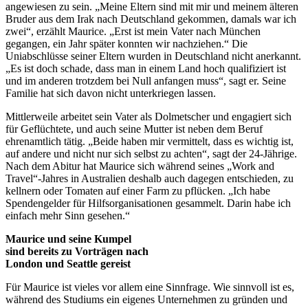
angewiesen zu sein. „Meine Eltern sind mit mir und meinem älteren
Bruder aus dem Irak nach Deutschland gekommen, damals war ich
zwei“, erzählt Maurice. „Erst ist mein Vater nach München
gegangen, ein Jahr später konnten wir nachziehen.“ Die
Uniabschlüsse seiner Eltern wurden in Deutschland nicht anerkannt.
„Es ist doch schade, dass man in einem Land hoch qualifiziert ist
und im anderen trotzdem bei Null anfangen muss“, sagt er. Seine
Familie hat sich davon nicht unterkriegen lassen.
Mittlerweile arbeitet sein Vater als Dolmetscher und engagiert sich
für Geflüchtete, und auch seine Mutter ist neben dem Beruf
ehrenamtlich tätig. „Beide haben mir vermittelt, dass es wichtig ist,
auf andere und nicht nur sich selbst zu achten“, sagt der 24-Jährige.
Nach dem Abitur hat Maurice sich während seines „Work and
Travel“-Jahres in Australien deshalb auch dagegen entschieden, zu
kellnern oder Tomaten auf einer Farm zu pflücken. „Ich habe
Spendengelder für Hilfsorganisationen gesammelt. Darin habe ich
einfach mehr Sinn gesehen.“
Maurice und seine Kumpel
sind bereits zu Vorträgen nach
London und Seattle gereist
Für Maurice ist vieles vor allem eine Sinnfrage. Wie sinnvoll ist es,
während des Studiums ein eigenes Unternehmen zu gründen und