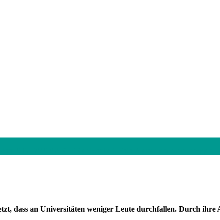
ern-App STUDYSMARTER entwickelt. Foto:Alessandra Schellnegger
etzt, dass an Universitäten weniger Leute durchfallen. Durch ihr