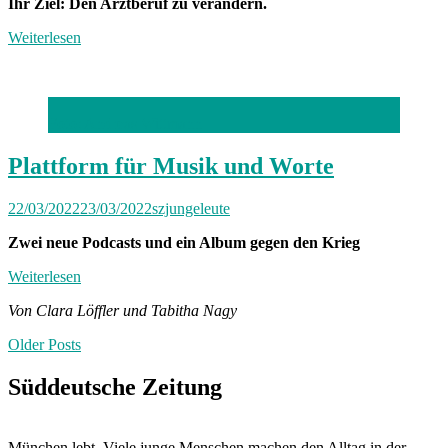
Ihr Ziel: Den Arztberuf zu verändern.
Weiterlesen
Foto: Andreas Wittmann
Plattform für Musik und Worte
22/03/2022
23/03/2022
szjungeleute
Zwei neue Podcasts und ein Album gegen den Krieg
Weiterlesen
Von Clara Löffler und Tabitha Nagy
Posts
Older Posts
navigation
Süddeutsche Zeitung
München lebt. Viele junge Menschen machen den Alltag in der