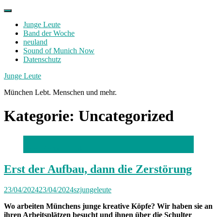
Skip
to
Junge Leute
content
Band der Woche
neuland
Sound of Munich Now
Datenschutz
Facebook
Twitter
Instagram
Junge Leute
München Lebt. Menschen und mehr.
Kategorie:
Uncategorized
Foto: Florian Peljak
Erst der Aufbau, dann die Zerstörung
23/04/2024
23/04/2024
szjungeleute
Wo arbeiten Münchens junge kreative Köpfe? Wir haben sie an
ihren Arbeitsplätzen besucht und ihnen über die Schulter