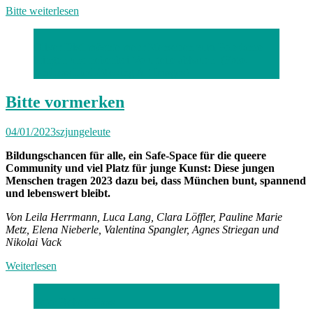
Bitte weiterlesen
Oliver Distl möchte mehr Menschen zum Poledance
bringen und nebenbei Vorurteile abbauen. (Foto:
Andreas Liedl/Moving Art Images)
Bitte vormerken
04/01/2023
szjungeleute
Bildungschancen für alle, ein Safe-Space für die queere
Community und viel Platz für junge Kunst: Diese jungen
Menschen tragen 2023 dazu bei, dass München bunt, spannend
und lebenswert bleibt.
Von Leila Herrmann, Luca Lang, Clara Löffler, Pauline Marie
Metz, Elena Nieberle, Valentina Spangler, Agnes Striegan und
Nikolai Vack
Weiterlesen
Foto: Robert Haas