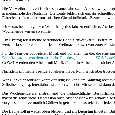
Die Vorweihnachtszeit ist eine seltsame Jahreszeit. Alle schwelgen 
in melancholische Nostalgie. Die Leute bilden sich ein, ihr schnell
Plätzchenbacken oder romantischen Christkindlmarkt-Besuchen, wo 
Ich versuche, dem ganzen Wahnsinn jedes Jahr zu entfliehen. Am best
Wochenende warten so einige.
Am
Freitag
feiert meine befreundete Band
Harvest Their Bodies
im 
wert. Insbesondere ballert er jeden Weihnachtskitsch von eurer Fenst
Für die Fans der poppigeren Musik und vor allem für die, die eine si
Benefizkonzert, von dem sämtliche Eintrittsgelder an den
SZ Advents
COSBY
werden den Abend mit Musik füllen. In Anbetracht solcher A
Nachdem ich meine Spende abgeliefert habe, komme ich aber trotzd
Wer zur Weihnachtszeit kontaktfreudig ist, kann am
Sonntag
nachmitt
Selbstbeteiligung. Interaktion ist also erwünscht! Mir selbst ist dann
Das Wochenende war anstrengend, die weihnachtliche „Besinnlichkei
macht die winterliche Depression auch nicht besser – ich schaue also
vorgelesen und vermutlich Glühwein getrunken, das reicht auf jeden 
Die Laune soll ja weiter oben bleiben, und am
Dienstag
findet im Ba