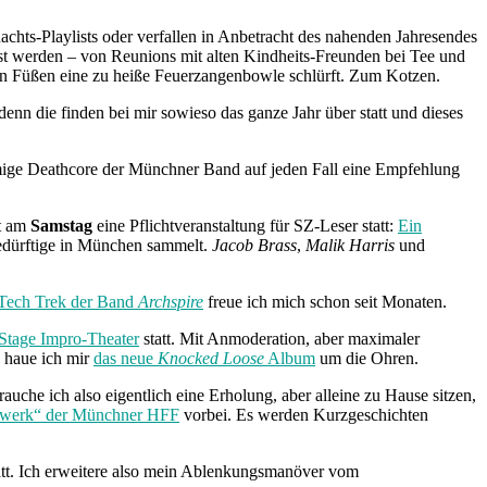
chts-Playlists oder verfallen in Anbetracht des nahenden Jahresendes
emst werden – von Reunions mit alten Kindheits-Freunden bei Tee und
n Füßen eine zu heiße Feuerzangenbowle schlürft. Zum Kotzen.
nn die finden bei mir sowieso das ganze Jahr über statt und dieses
ammige Deathcore der Münchner Band auf jeden Fall eine Empfehlung
et am
Samstag
eine Pflichtveranstaltung für SZ-Leser statt:
Ein
edürftige in München sammelt.
Jacob Brass
,
Malik Harris
und
Tech Trek der Band
Archspire
freue ich mich schon seit Monaten.
Stage Impro-Theater
statt. Mit Anmoderation, aber maximaler
d haue ich mir
das neue
Knocked Loose
Album
um die Ohren.
auche ich also eigentlich eine Erholung, aber alleine zu Hause sitzen,
erwerk“ der Münchner HFF
vorbei. Es werden Kurzgeschichten
att. Ich erweitere also mein Ablenkungsmanöver vom