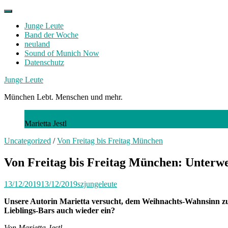
Skip
to
Junge Leute
content
Band der Woche
neuland
Sound of Munich Now
Datenschutz
Facebook
Twitter
Instagram
Junge Leute
München Lebt. Menschen und mehr.
Marietta Jestl
Uncategorized
/
Von Freitag bis Freitag München
Von Freitag bis Freitag München: Unterwe
13/12/2019
13/12/2019
szjungeleute
Unsere Autorin Marietta versucht, dem Weihnachts-Wahnsinn zu en
Lieblings-Bars auch wieder ein?
Von Marietta Jestl