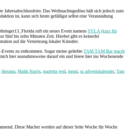
e Jahresabschlussfeier. Das Weihnachtsgedöns hält sich jedoch zum
ktion ist, kann sich heute gefälligst selbst eine Veranstaltung
Lothringer13_Florida ruft ein neues Event namens
SYLA (kurz für
r fünf bis zehn Minuten Zeit. Hierbei gibt es keinerlei
ration auf die Vernetzung lokaler Künstler.
l-Events zu entkommen. Sogar meine geliebte
TAM TAM Bar macht
 mich hier ausnahmsweise darauf ein und feiere hier ins Wochenende
,
literatur
,
Malik Harris
,
marietta jestl
,
metal
,
sz adventskalender
,
Tam
spannend. Diese Macher werden auf dieser Seite Woche für Woche