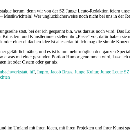
algie herum, denn wir von der SZ Junge Leute-Redaktion feiern unser
 – Musikwichteln! Wer unglücklicherweise noch nicht bei uns in der Reda
tungsreihe statt, bei der ich gespannt bin, was daraus noch wird. Das 
ünstlern und Künstlerinnen stellen ihr „Piece“ vor, dafür haben sie nu
er einer einfachen Idee ist alles erlaubt. Ich mag die simple Konzent
r gefährlich näher, und es ist kaum mehr möglich den ganzen Specia
s so etwas mit einer gesunden Portion Humor genommen wird, lasse ich
en ist oder Ostern oder gar nix.
nbachwerkstatt
,
hff
,
Impro
,
Jacob Brass
,
Junge Kultur
,
Junge Leute SZ
chten
und im Umland mit ihren Ideen, mit ihren Projekten und ihrer Kunst 