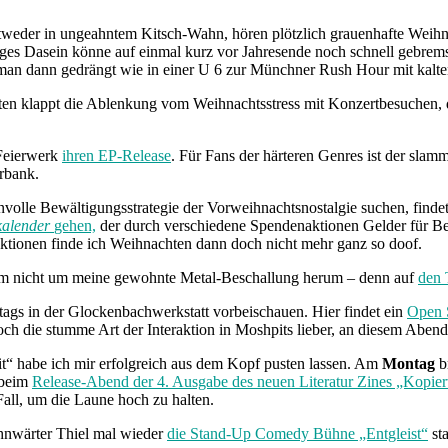
entweder in ungeahntem Kitsch-Wahn, hören plötzlich grauenhafte Weihna
lebiges Dasein könne auf einmal kurz vor Jahresende noch schnell gebr
man dann gedrängt wie in einer U 6 zur Münchner Rush Hour mit kalte
en klappt die Ablenkung vom Weihnachtsstress mit Konzertbesuchen, de
Feierwerk
ihren EP-Release
. Für Fans der härteren Genres ist der sl
erbank.
nnvolle Bewältigungsstrategie der Vorweihnachtsnostalgie suchen, find
kalender
gehen,
der durch verschiedene Spendenaktionen Gelder für B
ktionen finde ich Weihnachten dann doch nicht mehr ganz so doof.
em nicht um meine gewohnte Metal-Beschallung herum – denn auf
den 
ags in der Glockenbachwerkstatt vorbeischauen. Hier findet ein
Open 
 doch die stumme Art der Interaktion in Moshpits lieber, an diesem Aben
t“ habe ich mir erfolgreich aus dem Kopf pusten lassen. Am
Montag
br
 beim
Release-Abend der 4. Ausgabe des neuen Literatur Zines „Kopi
Fall, um die Laune hoch zu halten.
hnwärter Thiel mal wieder
die Stand-Up Comedy Bühne „Entgleist“
st