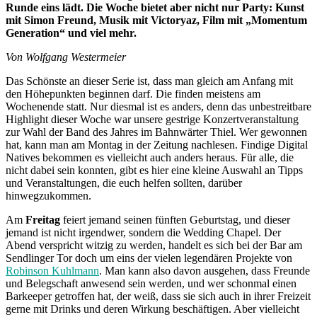
Runde eins
lädt. Die Woche bietet aber nicht nur Party: Kunst
mit Simon Freund, Musik mit Victoryaz, Film mit „Momentum
Generation“ und viel mehr.
Von Wolfgang Westermeier
Das Schönste an dieser Serie ist, dass man gleich am Anfang mit
den Höhepunkten beginnen darf. Die finden meistens am
Wochenende statt. Nur diesmal ist es anders, denn das unbestreitbare
Highlight dieser Woche war unsere gestrige Konzertveranstaltung
zur Wahl der Band des Jahres im Bahnwärter Thiel. Wer gewonnen
hat, kann man am Montag in der Zeitung nachlesen. Findige Digital
Natives bekommen es vielleicht auch anders heraus. Für alle, die
nicht dabei sein konnten, gibt es hier eine kleine Auswahl an Tipps
und Veranstaltungen, die euch helfen sollten, darüber
hinwegzukommen.
Am
Freitag
feiert jemand seinen fünften Geburtstag, und dieser
jemand ist nicht irgendwer, sondern die Wedding Chapel. Der
Abend verspricht witzig zu werden, handelt es sich bei der Bar am
Sendlinger Tor doch um eins der vielen legendären Projekte von
Robinson Kuhlmann
. Man kann also davon ausgehen, dass Freunde
und Belegschaft anwesend sein werden, und wer schonmal einen
Barkeeper getroffen hat, der weiß, dass sie sich auch in ihrer Freizeit
gerne mit Drinks und deren Wirkung beschäftigen. Aber vielleicht