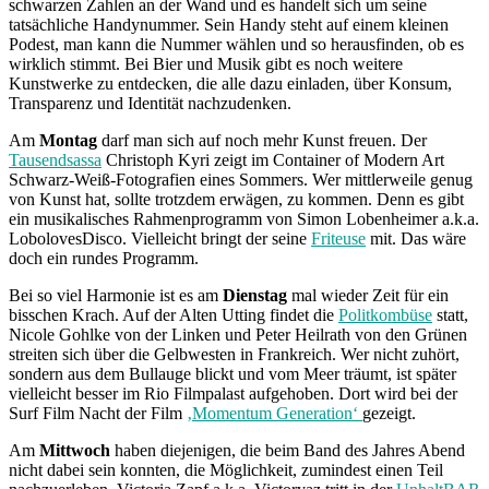
schwarzen Zahlen an der Wand und es handelt sich um seine
tatsächliche Handynummer. Sein Handy steht auf einem kleinen
Podest, man kann die Nummer wählen und so herausfinden, ob es
wirklich stimmt. Bei Bier und Musik gibt es noch weitere
Kunstwerke zu entdecken, die alle dazu einladen, über Konsum,
Transparenz und Identität nachzudenken.
Am
Montag
darf man sich auf noch mehr Kunst freuen. Der
Tausendsassa
Christoph Kyri zeigt im Container of Modern Art
Schwarz-Weiß-Fotografien eines Sommers. Wer mittlerweile genug
von Kunst hat, sollte trotzdem erwägen, zu kommen. Denn es gibt
ein musikalisches Rahmenprogramm von Simon Lobenheimer a.k.a.
LobolovesDisco. Vielleicht bringt der seine
Friteuse
mit. Das wäre
doch ein rundes Programm.
Bei so viel Harmonie ist es am
Dienstag
mal wieder Zeit für ein
bisschen Krach. Auf der Alten Utting findet die
Politkombüse
statt,
Nicole Gohlke von der Linken und Peter Heilrath von den Grünen
streiten sich über die Gelbwesten in Frankreich. Wer nicht zuhört,
sondern aus dem Bullauge blickt und vom Meer träumt, ist später
vielleicht besser im Rio Filmpalast aufgehoben. Dort wird bei der
Surf Film Nacht der Film
‚Momentum Generation‘
gezeigt.
Am
Mittwoch
haben diejenigen, die beim Band des Jahres Abend
nicht dabei sein konnten, die Möglichkeit, zumindest einen Teil