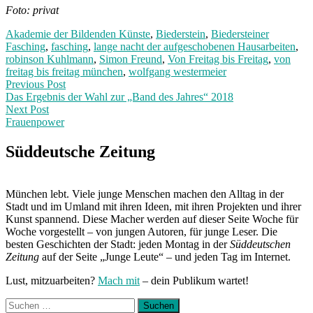
Foto: privat
Akademie der Bildenden Künste
,
Biederstein
,
Biedersteiner
Fasching
,
fasching
,
lange nacht der aufgeschobenen Hausarbeiten
,
robinson Kuhlmann
,
Simon Freund
,
Von Freitag bis Freitag
,
von
freitag bis freitag münchen
,
wolfgang westermeier
Post
Previous
Previous Post
post:
Das Ergebnis der Wahl zur „Band des Jahres“ 2018
navigation
Next Post
Frauenpower
Next
Post:
Süddeutsche Zeitung
München lebt. Viele junge Menschen machen den Alltag in der
Stadt und im Umland mit ihren Ideen, mit ihren Projekten und ihrer
Kunst spannend. Diese Macher werden auf dieser Seite Woche für
Woche vorgestellt – von jungen Autoren, für junge Leser. Die
besten Geschichten der Stadt: jeden Montag in der
Süddeutschen
Zeitung
auf der Seite „Junge Leute“ – und jeden Tag im Internet.
Lust, mitzuarbeiten?
Mach mit
– dein Publikum wartet!
Suchen