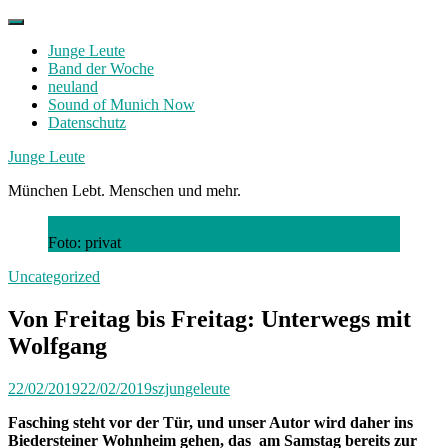
Skip
to
Junge Leute
content
Band der Woche
neuland
Sound of Munich Now
Datenschutz
Facebook
Twitter
Instagram
Junge Leute
München Lebt. Menschen und mehr.
Foto: privat
Uncategorized
Von Freitag bis Freitag: Unterwegs mit
Wolfgang
22/02/2019
22/02/2019
szjungeleute
Fasching steht vor der Tür, und unser Autor wird daher ins
Biedersteiner Wohnheim gehen, das am Samstag bereits zur