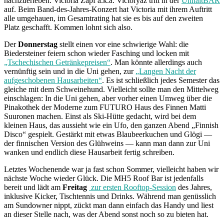
nachzuerleben. Victoria Zapf a.k.a. Victoryaz tritt in der
UnhaltBAR
auf. Beim Band-des-Jahres-Konzert hat Victoria mit ihrem Auftritt
alle umgehauen, im Gesamtrating hat sie es bis auf den zweiten
Platz geschafft. Kommen lohnt sich also.
Der
Donnerstag
stellt einen vor eine schwierige Wahl: die
Biedersteiner feiern schon wieder Fasching und locken mit
„Tschechischen Getränkepreisen“
. Man könnte allerdings auch
vernünftig sein und in die Uni gehen, zur
„Langen Nacht der
aufgeschobenen Hausarbeiten“
. Es ist schließlich jedes Semester das
gleiche mit dem Schweinehund. Vielleicht sollte man den Mittelweg
einschlagen: In die Uni gehen, aber vorher einen Umweg über die
Pinakothek der Moderne zum FUTURO Haus des Finnen Matti
Suuronen machen. Einst als Ski-Hütte gedacht, wird bei dem
kleinen Haus, das aussieht wie ein Ufo, den ganzen Abend „Finnish
Disco“ gespielt. Gestärkt mit etwas Blaubeerkuchen und Glögi —
der finnischen Version des Glühweins — kann man dann zur Uni
wanken und endlich diese Hausarbeit fertig schreiben.
Letztes Wochenende war ja fast schon Sommer, vielleicht haben wir
nächste Woche wieder Glück. Die MH5 Roof Bar ist jedenfalls
bereit und lädt am
Freitag
zur ersten Rooftop-Session
des Jahres,
inklusive Kicker, Tischtennis und Drinks. Während man genüsslich
am Sundowner nippt, zückt man dann einfach das Handy und liest
an dieser Stelle nach, was der Abend sonst noch so zu bieten hat.