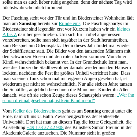
sollte man es auch lieber ruhig angehen, denn der nächste Tag
wird
höchstwahrscheinlich turbulent.
Der Fasching steht vor der Tür und im Biedersteiner Wohnheim lädt
man am
Samstag
bereits zur
Runde eins
. Die Faschingspartys im
Biedersteiner sind legendär, erst vor Kurzem haben wir ein
kleines
A bis Z
darüber geschrieben. Um sich für Trubel angemessen
vorzubereiten, sollte man sich tagsüber in der Stadt herumtreiben,
zum Beispiel am Odeonsplatz
.
Denn dieses Jahr findet mal wieder
der Schäfflertanz statt. Die Bilder von den tanzenden Männern mit
den schwarzen Hosen und den roten Jacken kommen Münchner
Kindl wahrscheinlich bekannt vor. In der Grundschule lernt man,
wie die Tänzer die Stadtbewohner damals wieder aus den Häusern
lockten, nachdem die Pest ihr größtes Unheil verrichtet hatte. Dass
man so einen Tanz schon mal mit eigenen Augen gesehen hat, ist
wiederum gar nicht so wahrscheinlich. Nur alle sieben Jahre tanzen
die Schäffler, angeblich berechnen die Münchner Kinder ihr Alter
danach, wie oft sie schon Zeuge dieses Schauspiels waren:
„Wer ihn
schon dreimal gesehen hat, ist kein Kind mehr!“
Vom
Keller des Biedersteiners
geht es am
Sonntag
erneut unter die
Erde, nämlich ins U-Bahn-Zwischengeschoss der Haltestelle
Universität. Dort hat man an diesem Tag die letzte Gelegenheit, die
Ausstellung
+49 173 37 42 908
des Künstlers Simon Freund in der
AkademieGalerie anzusehen. Die Nummer steht in großen