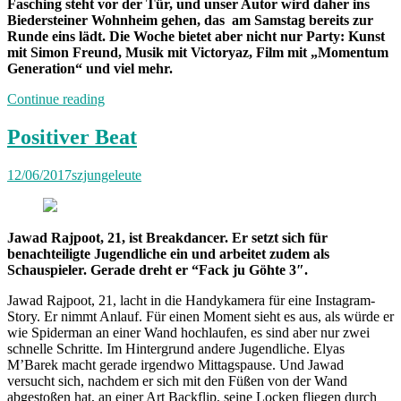
Fasching steht vor der Tür, und unser Autor wird daher ins
Biedersteiner Wohnheim gehen, das am Samstag bereits zur
Runde eins
lädt. Die Woche bietet aber nicht nur Party: Kunst
mit Simon Freund, Musik mit Victoryaz, Film mit „Momentum
Generation“ und viel mehr.
„Von
Continue reading
Freitag
bis
Positiver Beat
Freitag:
Unterwegs
12/06/2017
szjungeleute
mit
Wolfgang“
Jawad Rajpoot, 21, ist Breakdancer. Er setzt sich für
benachteiligte Jugendliche ein und arbeitet zudem als
Schauspieler. Gerade dreht er “Fack ju Göhte 3″.
Jawad Rajpoot, 21, lacht in die Handykamera für eine Instagram-
Story. Er nimmt Anlauf. Für einen Moment sieht es aus, als würde er
wie Spiderman an einer Wand hochlaufen, es sind aber nur zwei
schnelle Schritte. Im Hintergrund andere Jugendliche. Elyas
M’Barek macht gerade irgendwo Mittagspause. Und Jawad
versucht sich, nachdem er sich mit den Füßen von der Wand
abgestoßen hat, an einer Art Backflip, seine Locken fliegen durch