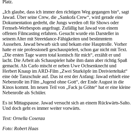
Platz.
„Ich glaube, dass ich immer den richtigen Weg gegangen bin“, sagt
Jawad. Über seine Crew, die „Sankofa Crew“, wird gerade eine
Dokumentation gedreht, die Jungs werden oft für Shows oder
Fernseh-Werbespots angefragt. Zufällig hat Jawad von einem
offenen Filmcasting erfahren. Gesucht wurde ein Darsteller in
seinem Alter mit Streetdance-Fähigkeiten und bestimmtem
Aussehen. Jawad bewarb sich und bekam eine Hauptrolle. Vorher
hatte er nie professionell geschauspielert, schon gar nicht mit Text.
„Die ersten Tage waren total komisch für mich“, erzählt er und
lacht. Die Arbeit als Schauspieler habe ihm dann aber richtig Spaß
gemacht. Als Carlo mischt er neben Uwe Ochsenknecht und
Herbert Knaup im ARD-Film „Zwei Sturköpfe im Dreivierteltakt“
eine öde Tanzschule auf. Das ist erst der Anfang: Jawad erhielt eine
Nebenrolle im Film „Jugend ohne Gott“, der Ende August in die
Kinos kommt. Im neuen Teil von „Fack ju Göhte“ hat er eine kleine
Nebenrolle als Schüler.
Es ist Mittagspause. Jawad versucht sich an einem Rückwärts-Salto.
Und doch geht es immer weiter vorwärts.
Text: Ornella Cosenza
Foto: Robert Haas