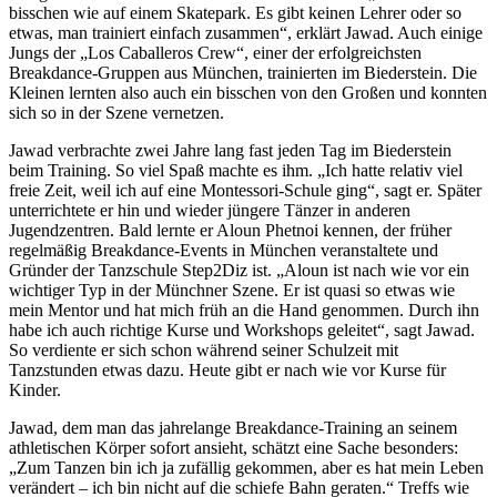
bisschen wie auf einem Skatepark. Es gibt keinen Lehrer oder so
etwas, man trainiert einfach zusammen“, erklärt Jawad. Auch einige
Jungs der „Los Caballeros Crew“, einer der erfolgreichsten
Breakdance-Gruppen aus München, trainierten im Biederstein. Die
Kleinen lernten also auch ein bisschen von den Großen und konnten
sich so in der Szene vernetzen.
Jawad verbrachte zwei Jahre lang fast jeden Tag im Biederstein
beim Training. So viel Spaß machte es ihm. „Ich hatte relativ viel
freie Zeit, weil ich auf eine Montessori-Schule ging“, sagt er. Später
unterrichtete er hin und wieder jüngere Tänzer in anderen
Jugendzentren. Bald lernte er Aloun Phetnoi kennen, der früher
regelmäßig Breakdance-Events in München veranstaltete und
Gründer der Tanzschule Step2Diz ist. „Aloun ist nach wie vor ein
wichtiger Typ in der Münchner Szene. Er ist quasi so etwas wie
mein Mentor und hat mich früh an die Hand genommen. Durch ihn
habe ich auch richtige Kurse und Workshops geleitet“, sagt Jawad.
So verdiente er sich schon während seiner Schulzeit mit
Tanzstunden etwas dazu. Heute gibt er nach wie vor Kurse für
Kinder.
Jawad, dem man das jahrelange Breakdance-Training an seinem
athletischen Körper sofort ansieht, schätzt eine Sache besonders:
„Zum Tanzen bin ich ja zufällig gekommen, aber es hat mein Leben
verändert – ich bin nicht auf die schiefe Bahn geraten.“ Treffs wie