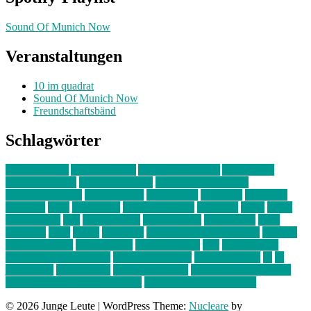
Sound Of Munich Now
Veranstaltungen
10 im quadrat
Sound Of Munich Now
Freundschaftsbänd
Schlagwörter
10 im Quadrat
Amelie Völker
Anastasia Trenkler
Ausstellung
bahnwärter thiel
Band der Woche
Bei Krause zu Hause
Beziehungsweise
ein abend mit
farbenladen
feierwerk
fotografie
Hip-Hop
indie
junge leute
junges münchen
Kolumne
kunst
Liebe
Lisi Wasmer
lmu
lost weekend
Louis Seibert
Max Fluder
mein
münchen
milla
musik
München
Münchens junge Kreative
neuland
ornella cosenza
Partnerschaft
Philipp Kreiter
pop
Rita Argauer
Sound Of Munich Now
Stefanie Witterauf
susanne krause
sz
sz
junge leute
szjungeleute
theresa parstorfer
Von Freitag bis Freitag
von freitag bis freitag münchen
Zeichen der Freundschaft
© 2026 Junge Leute
|
WordPress Theme:
Nucleare
by