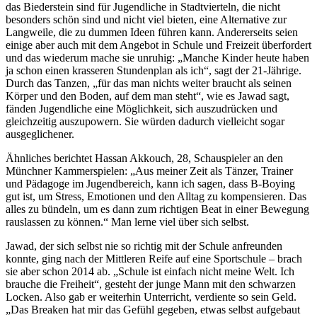
das Biederstein sind für Jugendliche in Stadtvierteln, die nicht
besonders schön sind und nicht viel bieten, eine Alternative zur
Langweile, die zu dummen Ideen führen kann. Andererseits seien
einige aber auch mit dem Angebot in Schule und Freizeit überfordert
und das wiederum mache sie unruhig: „Manche Kinder heute haben
ja schon einen krasseren Stundenplan als ich“, sagt der 21-Jährige.
Durch das Tanzen, „für das man nichts weiter braucht als seinen
Körper und den Boden, auf dem man steht“, wie es Jawad sagt,
fänden Jugendliche eine Möglichkeit, sich auszudrücken und
gleichzeitig auszupowern. Sie würden dadurch vielleicht sogar
ausgeglichener.
Ähnliches berichtet Hassan Akkouch, 28, Schauspieler an den
Münchner Kammerspielen: „Aus meiner Zeit als Tänzer, Trainer
und Pädagoge im Jugendbereich, kann ich sagen, dass B-Boying
gut ist, um Stress, Emotionen und den Alltag zu kompensieren. Das
alles zu bündeln, um es dann zum richtigen Beat in einer Bewegung
rauslassen zu können.“ Man lerne viel über sich selbst.
Jawad, der sich selbst nie so richtig mit der Schule anfreunden
konnte, ging nach der Mittleren Reife auf eine Sportschule – brach
sie aber schon 2014 ab. „Schule ist einfach nicht meine Welt. Ich
brauche die Freiheit“, gesteht der junge Mann mit den schwarzen
Locken. Also gab er weiterhin Unterricht, verdiente so sein Geld.
„Das Breaken hat mir das Gefühl gegeben, etwas selbst aufgebaut