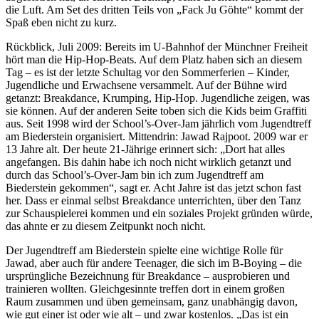
die Luft. Am Set des dritten Teils von „Fack Ju Göhte“ kommt der
Spaß eben nicht zu kurz.
Rückblick, Juli 2009: Bereits im U-Bahnhof der Münchner Freiheit
hört man die Hip-Hop-Beats. Auf dem Platz haben sich an diesem
Tag – es ist der letzte Schultag vor den Sommerferien – Kinder,
Jugendliche und Erwachsene versammelt. Auf der Bühne wird
getanzt: Breakdance, Krumping, Hip-Hop. Jugendliche zeigen, was
sie können. Auf der anderen Seite toben sich die Kids beim Graffiti
aus. Seit 1998 wird der School’s-Over-Jam jährlich vom Jugendtreff
am Biederstein organisiert. Mittendrin: Jawad Rajpoot. 2009 war er
13 Jahre alt. Der heute 21-Jährige erinnert sich: „Dort hat alles
angefangen. Bis dahin habe ich noch nicht wirklich getanzt und
durch das School’s-Over-Jam bin ich zum Jugendtreff am
Biederstein gekommen“, sagt er. Acht Jahre ist das jetzt schon fast
her. Dass er einmal selbst Breakdance unterrichten, über den Tanz
zur Schauspielerei kommen und ein soziales Projekt gründen würde,
das ahnte er zu diesem Zeitpunkt noch nicht.
Der Jugendtreff am Biederstein spielte eine wichtige Rolle für
Jawad, aber auch für andere Teenager, die sich im B-Boying – die
ursprüngliche Bezeichnung für Breakdance – ausprobieren und
trainieren wollten. Gleichgesinnte treffen dort in einem großen
Raum zusammen und üben gemeinsam, ganz unabhängig davon,
wie gut einer ist oder wie alt – und zwar kostenlos. „Das ist ein