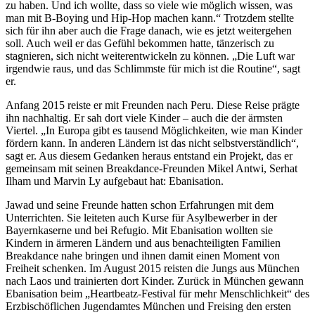
zu haben. Und ich wollte, dass so viele wie möglich wissen, was
man mit B-Boying und Hip-Hop machen kann.“ Trotzdem stellte
sich für ihn aber auch die Frage danach, wie es jetzt weitergehen
soll. Auch weil er das Gefühl bekommen hatte, tänzerisch zu
stagnieren, sich nicht weiterentwickeln zu können. „Die Luft war
irgendwie raus, und das Schlimmste für mich ist die Routine“, sagt
er.
Anfang 2015 reiste er mit Freunden nach Peru. Diese Reise prägte
ihn nachhaltig. Er sah dort viele Kinder – auch die der ärmsten
Viertel. „In Europa gibt es tausend Möglichkeiten, wie man Kinder
fördern kann. In anderen Ländern ist das nicht selbstverständlich“,
sagt er. Aus diesem Gedanken heraus entstand ein Projekt, das er
gemeinsam mit seinen Breakdance-Freunden Mikel Antwi, Serhat
Ilham und Marvin Ly aufgebaut hat: Ebanisation.
Jawad und seine Freunde hatten schon Erfahrungen mit dem
Unterrichten. Sie leiteten auch Kurse für Asylbewerber in der
Bayernkaserne und bei Refugio. Mit Ebanisation wollten sie
Kindern in ärmeren Ländern und aus benachteiligten Familien
Breakdance nahe bringen und ihnen damit einen Moment von
Freiheit schenken. Im August 2015 reisten die Jungs aus München
nach Laos und trainierten dort Kinder. Zurück in München gewann
Ebanisation beim „Heartbeatz-Festival für mehr Menschlichkeit“ des
Erzbischöflichen Jugendamtes München und Freising den ersten