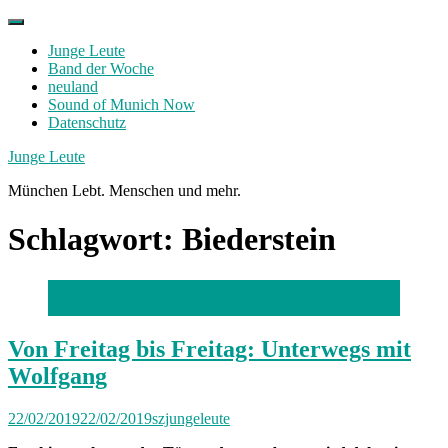
Skip
to
Junge Leute
content
Band der Woche
neuland
Sound of Munich Now
Datenschutz
Facebook
Twitter
Instagram
Junge Leute
München Lebt. Menschen und mehr.
Schlagwort:
Biederstein
Foto: privat
Von Freitag bis Freitag: Unterwegs mit
Wolfgang
22/02/2019
22/02/2019
szjungeleute