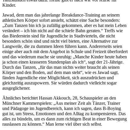
Kinder.
Jawad, dem man das jahrelange Breakdance-Training an seinem
athletischen Körper sofort ansieht, schätzt eine Sache besonders:
„Zum Tanzen bin ich ja zufällig gekommen, aber es hat mein Leben
verändert – ich bin nicht auf die schiefe Bahn geraten.“ Treffs wie
das Biederstein sind für Jugendliche in Stadtvierteln, die nicht
besonders schön sind und nicht viel bieten, eine Alternative zur
Langweile, die zu dummen Ideen führen kann. Andererseits seien
einige aber auch mit dem Angebot in Schule und Freizeit überfordert
und das wiederum mache sie unruhig: „Manche Kinder heute haben
ja schon einen krasseren Stundenplan als ich“, sagt der 21-Jährige.
Durch das Tanzen, „für das man nichts weiter braucht als seinen
Körper und den Boden, auf dem man steht“, wie es Jawad sagt,
fänden Jugendliche eine Möglichkeit, sich auszudrücken und
gleichzeitig auszupowern. Sie würden dadurch vielleicht sogar
ausgeglichener.
Ähnliches berichtet Hassan Akkouch, 28, Schauspieler an den
Münchner Kammerspielen: „Aus meiner Zeit als Tänzer, Trainer
und Pädagoge im Jugendbereich, kann ich sagen, dass B-Boying
gut ist, um Stress, Emotionen und den Alltag zu kompensieren. Das
alles zu bündeln, um es dann zum richtigen Beat in einer Bewegung
rauslassen zu können.“ Man lerne viel über sich selbst.