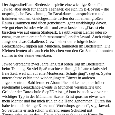
Der Jugendtreff am Biederstein spielte eine wichtige Rolle für
Jawad, aber auch für andere Teenager, die sich im B-Boying – die
ursprüngliche Bezeichnung für Breakdance – ausprobieren und
trainieren wollten. Gleichgesinnte treffen dort in einem großen
Raum zusammen und üben gemeinsam, ganz unabhängig davon,
wie gut einer ist oder wie alt – und zwar kostenlos. „Das ist ein
bisschen wie auf einem Skatepark. Es gibt keinen Lehrer oder so
etwas, man trainiert einfach zusammen“, erklärt Jawad. Auch einige
Jungs der „Los Caballeros Crew“, einer der erfolgreichsten
Breakdance-Gruppen aus München, trainierten im Biederstein. Die
Kleinen lernten also auch ein bisschen von den Großen und konnten
sich so in der Szene vernetzen.
Jawad verbrachte zwei Jahre lang fast jeden Tag im Biederstein
beim Training. So viel Spaß machte es ihm. „Ich hatte relativ viel
freie Zeit, weil ich auf eine Montessori-Schule ging“, sagt er. Später
unterrichtete er hin und wieder jüngere Tänzer in anderen
Jugendzentren. Bald lernte er Aloun Phetnoi kennen, der früher
regelmäßig Breakdance-Events in München veranstaltete und
Gründer der Tanzschule Step2Diz ist. „Aloun ist nach wie vor ein
wichtiger Typ in der Münchner Szene. Er ist quasi so etwas wie
mein Mentor und hat mich früh an die Hand genommen. Durch ihn
habe ich auch richtige Kurse und Workshops geleitet“, sagt Jawad.
So verdiente er sich schon während seiner Schulzeit mit
Tanzstunden etwas dazu. Heute gibt er nach wie vor Kurse für