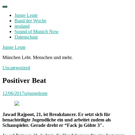
Skip
to
Junge Leute
content
Band der Woche
neuland
Sound of Munich Now
Datenschutz
Facebook
Twitter
Instagram
Junge Leute
München Lebt. Menschen und mehr.
Uncategorized
Positiver Beat
12/06/2017
szjungeleute
Jawad Rajpoot, 21, ist Breakdancer. Er setzt sich für
benachteiligte Jugendliche ein und arbeitet zudem als
Schauspieler. Gerade dreht er “Fack ju Göhte 3″.