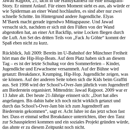
Jawad Rajpoot, 21, lacht in die Handykamera für eine Instagram-
Story. Er nimmt Anlauf. Für einen Moment sieht es aus, als würde er
wie Spiderman an einer Wand hochlaufen, es sind aber nur zwei
schnelle Schritte. Im Hintergrund andere Jugendliche. Elyas
M’Barek macht gerade irgendwo Mittagspause. Und Jawad
versucht sich, nachdem er sich mit den Füßen von der Wand
abgestoßen hat, an einer Art Backflip, seine Locken fliegen durch
die Luft. Am Set des dritten Teils von „Fack Ju Göhte“ kommt der
Spaß eben nicht zu kurz.
Rückblick, Juli 2009: Bereits im U-Bahnhof der Münchner Freiheit
hört man die Hip-Hop-Beats. Auf dem Platz haben sich an diesem
Tag – es ist der letzte Schultag vor den Sommerferien – Kinder,
Jugendliche und Erwachsene versammelt. Auf der Bühne wird
getanzt: Breakdance, Krumping, Hip-Hop. Jugendliche zeigen, was
sie können. Auf der anderen Seite toben sich die Kids beim Graffiti
aus. Seit 1998 wird der School’s-Over-Jam jährlich vom Jugendtreff
am Biederstein organisiert. Mittendrin: Jawad Rajpoot. 2009 war er
13 Jahre alt. Der heute 21-Jährige erinnert sich: „Dort hat alles
angefangen. Bis dahin habe ich noch nicht wirklich getanzt und
durch das School’s-Over-Jam bin ich zum Jugendtreff am
Biederstein gekommen“, sagt er. Acht Jahre ist das jetzt schon fast
her. Dass er einmal selbst Breakdance unterrichten, über den Tanz
zur Schauspielerei kommen und ein soziales Projekt gründen würde,
das ahnte er zu diesem Zeitpunkt noch nicht.