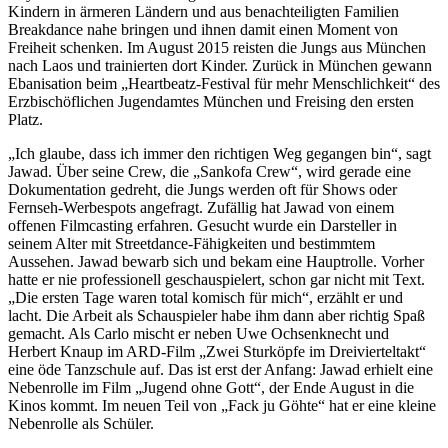
Kindern in ärmeren Ländern und aus benachteiligten Familien
Breakdance nahe bringen und ihnen damit einen Moment von
Freiheit schenken. Im August 2015 reisten die Jungs aus München
nach Laos und trainierten dort Kinder. Zurück in München gewann
Ebanisation beim „Heartbeatz-Festival für mehr Menschlichkeit“ des
Erzbischöflichen Jugendamtes München und Freising den ersten
Platz.
„Ich glaube, dass ich immer den richtigen Weg gegangen bin“, sagt
Jawad. Über seine Crew, die „Sankofa Crew“, wird gerade eine
Dokumentation gedreht, die Jungs werden oft für Shows oder
Fernseh-Werbespots angefragt. Zufällig hat Jawad von einem
offenen Filmcasting erfahren. Gesucht wurde ein Darsteller in
seinem Alter mit Streetdance-Fähigkeiten und bestimmtem
Aussehen. Jawad bewarb sich und bekam eine Hauptrolle. Vorher
hatte er nie professionell geschauspielert, schon gar nicht mit Text.
„Die ersten Tage waren total komisch für mich“, erzählt er und
lacht. Die Arbeit als Schauspieler habe ihm dann aber richtig Spaß
gemacht. Als Carlo mischt er neben Uwe Ochsenknecht und
Herbert Knaup im ARD-Film „Zwei Sturköpfe im Dreivierteltakt“
eine öde Tanzschule auf. Das ist erst der Anfang: Jawad erhielt eine
Nebenrolle im Film „Jugend ohne Gott“, der Ende August in die
Kinos kommt. Im neuen Teil von „Fack ju Göhte“ hat er eine kleine
Nebenrolle als Schüler.