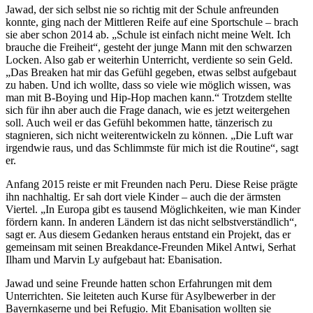
Jawad, der sich selbst nie so richtig mit der Schule anfreunden
konnte, ging nach der Mittleren Reife auf eine Sportschule – brach
sie aber schon 2014 ab. „Schule ist einfach nicht meine Welt. Ich
brauche die Freiheit“, gesteht der junge Mann mit den schwarzen
Locken. Also gab er weiterhin Unterricht, verdiente so sein Geld.
„Das Breaken hat mir das Gefühl gegeben, etwas selbst aufgebaut
zu haben. Und ich wollte, dass so viele wie möglich wissen, was
man mit B-Boying und Hip-Hop machen kann.“ Trotzdem stellte
sich für ihn aber auch die Frage danach, wie es jetzt weitergehen
soll. Auch weil er das Gefühl bekommen hatte, tänzerisch zu
stagnieren, sich nicht weiterentwickeln zu können. „Die Luft war
irgendwie raus, und das Schlimmste für mich ist die Routine“, sagt
er.
Anfang 2015 reiste er mit Freunden nach Peru. Diese Reise prägte
ihn nachhaltig. Er sah dort viele Kinder – auch die der ärmsten
Viertel. „In Europa gibt es tausend Möglichkeiten, wie man Kinder
fördern kann. In anderen Ländern ist das nicht selbstverständlich“,
sagt er. Aus diesem Gedanken heraus entstand ein Projekt, das er
gemeinsam mit seinen Breakdance-Freunden Mikel Antwi, Serhat
Ilham und Marvin Ly aufgebaut hat: Ebanisation.
Jawad und seine Freunde hatten schon Erfahrungen mit dem
Unterrichten. Sie leiteten auch Kurse für Asylbewerber in der
Bayernkaserne und bei Refugio. Mit Ebanisation wollten sie