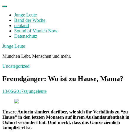
Skip
to
Junge Leute
content
Band der Woche
neuland
Sound of Munich Now
Datenschutz
Facebook
Twitter
Instagram
Junge Leute
München Lebt. Menschen und mehr.
Uncategorized
Fremdgänger: Wo ist zu Hause, Mama?
13/06/2017
szjungeleute
Unsere Autorin sinniert darüber, wie sich ihr Verhältnis zu “zu
Hause” in den letzten Monaten auf ihrem Auslandsaufenthalt in
Oxford verändert hat. Und merkt, dass das Ganze ziemlich
kompliziert ist.