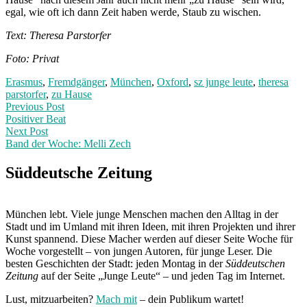
egal, wie oft ich dann Zeit haben werde, Staub zu wischen.
Text: Theresa Parstorfer
Foto: Privat
Erasmus
,
Fremdgänger
,
München
,
Oxford
,
sz junge leute
,
theresa
parstorfer
,
zu Hause
Post
Previous
Previous Post
post:
Positiver Beat
navigation
Next Post
Band der Woche: Melli Zech
Next
Post:
Süddeutsche Zeitung
München lebt. Viele junge Menschen machen den Alltag in der
Stadt und im Umland mit ihren Ideen, mit ihren Projekten und ihrer
Kunst spannend. Diese Macher werden auf dieser Seite Woche für
Woche vorgestellt – von jungen Autoren, für junge Leser. Die
besten Geschichten der Stadt: jeden Montag in der
Süddeutschen
Zeitung
auf der Seite „Junge Leute“ – und jeden Tag im Internet.
Lust, mitzuarbeiten?
Mach mit
– dein Publikum wartet!