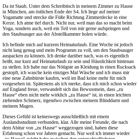
Da ist Staub. Unter dem Schreibtisch in meinem Zimmer zu Hause
in München, am östlichen Ende der S4. Ich liege auf meiner
Yogamatte und strecke die Füße Richtung Zimmerdecke in eine
Kerze. Ich atme tief durch. Nicht nur, weil man das so macht beim
Yoga, sondern auch, weil ein Teil von mir gerne aufspringen und
den Staubsauger aus der Abstellkammer holen würde.
Ich befinde mich auf kurzem Heimaturlaub. Eine Woche ist jedoch
nicht lang genug und mein Programm zu voll, um den Staubsauger
auspacken zu können. Ich denke darüber nach, was es eigentlich
heißt, nur kurz auf Heimaturlaub zu sein und Häuslichkeit hintenan
zu stellen. Ich habe nur das Nötigste an Kleidung in einen Rucksack
gestopft, ich wasche kein einziges Mal Wäsche und ich muss mir
eine neue Zahnbürste kaufen, weil im Bad keine mehr für mich
vorgesehen ist. Spätestens als ich merke, dass ich mich schon wieder
auf England freue, verwandelt sich das Bewusstsein, dass „zu
Hause“ eben nicht mehr wirklich „zu Hause“ ist, in einen leichten
ziehenden Schmerz, irgendwo zwischen meinem Blinddarm und
meinem Magen.
Dieses Gefühl ist keineswegs ausschließlich mit einem
Auslandsstudium verbunden, klar. Alle meine Freunde, die nach
dem Abitur von „zu Hause“ weggezogen sind, haben diese
Erfahrung schon vor Jahren gemacht. Nur weil ich immer wieder
„zu Hause“ gelebt habe zwischen den unterschiedlichsten