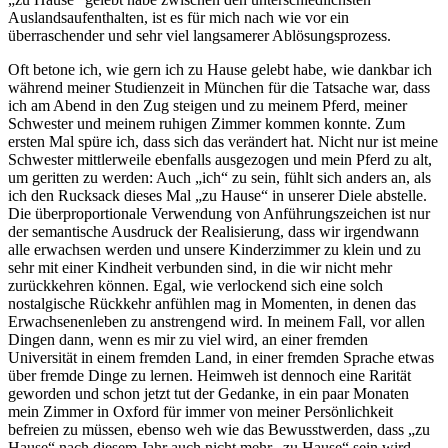
Auslandsaufenthalten, ist es für mich nach wie vor ein
überraschender und sehr viel langsamerer Ablösungsprozess.
Oft betone ich, wie gern ich zu Hause gelebt habe, wie dankbar ich
während meiner Studienzeit in München für die Tatsache war, dass
ich am Abend in den Zug steigen und zu meinem Pferd, meiner
Schwester und meinem ruhigen Zimmer kommen konnte. Zum
ersten Mal spüre ich, dass sich das verändert hat. Nicht nur ist meine
Schwester mittlerweile ebenfalls ausgezogen und mein Pferd zu alt,
um geritten zu werden: Auch „ich“ zu sein, fühlt sich anders an, als
ich den Rucksack dieses Mal „zu Hause“ in unserer Diele abstelle.
Die überproportionale Verwendung von Anführungszeichen ist nur
der semantische Ausdruck der Realisierung, dass wir irgendwann
alle erwachsen werden und unsere Kinderzimmer zu klein und zu
sehr mit einer Kindheit verbunden sind, in die wir nicht mehr
zurückkehren können. Egal, wie verlockend sich eine solch
nostalgische Rückkehr anfühlen mag in Momenten, in denen das
Erwachsenenleben zu anstrengend wird. In meinem Fall, vor allen
Dingen dann, wenn es mir zu viel wird, an einer fremden
Universität in einem fremden Land, in einer fremden Sprache etwas
über fremde Dinge zu lernen. Heimweh ist dennoch eine Rarität
geworden und schon jetzt tut der Gedanke, in ein paar Monaten
mein Zimmer in Oxford für immer von meiner Persönlichkeit
befreien zu müssen, ebenso weh wie das Bewusstwerden, dass „zu
Hause“ nach diesem Jahr auch nicht mehr „zu Hause“ sein wird,