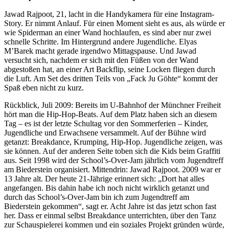
Jawad Rajpoot, 21, lacht in die Handykamera für eine Instagram-
Story. Er nimmt Anlauf. Für einen Moment sieht es aus, als würde er
wie Spiderman an einer Wand hochlaufen, es sind aber nur zwei
schnelle Schritte. Im Hintergrund andere Jugendliche. Elyas
M’Barek macht gerade irgendwo Mittagspause. Und Jawad
versucht sich, nachdem er sich mit den Füßen von der Wand
abgestoßen hat, an einer Art Backflip, seine Locken fliegen durch
die Luft. Am Set des dritten Teils von „Fack Ju Göhte“ kommt der
Spaß eben nicht zu kurz.
Rückblick, Juli 2009: Bereits im U-Bahnhof der Münchner Freiheit
hört man die Hip-Hop-Beats. Auf dem Platz haben sich an diesem
Tag – es ist der letzte Schultag vor den Sommerferien – Kinder,
Jugendliche und Erwachsene versammelt. Auf der Bühne wird
getanzt: Breakdance, Krumping, Hip-Hop. Jugendliche zeigen, was
sie können. Auf der anderen Seite toben sich die Kids beim Graffiti
aus. Seit 1998 wird der School’s-Over-Jam jährlich vom Jugendtreff
am Biederstein organisiert. Mittendrin: Jawad Rajpoot. 2009 war er
13 Jahre alt. Der heute 21-Jährige erinnert sich: „Dort hat alles
angefangen. Bis dahin habe ich noch nicht wirklich getanzt und
durch das School’s-Over-Jam bin ich zum Jugendtreff am
Biederstein gekommen“, sagt er. Acht Jahre ist das jetzt schon fast
her. Dass er einmal selbst Breakdance unterrichten, über den Tanz
zur Schauspielerei kommen und ein soziales Projekt gründen würde,