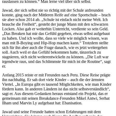
rauslassen zu können.“ Man lerne viel über sich selbst.
Jawad, der sich selbst nie so richtig mit der Schule anfreunden
konnte, ging nach der Mittleren Reife auf eine Sportschule – brach
sie aber schon 2014 ab. „Schule ist einfach nicht meine Welt. Ich
brauche die Freiheit“, gesteht der junge Mann mit den schwarzen
Locken. Also gab er weiterhin Unterricht, verdiente so sein Geld.
„Das Breaken hat mir das Gefühl gegeben, etwas selbst aufgebaut
zu haben. Und ich wollte, dass so viele wie möglich wissen, was
man mit B-Boying und Hip-Hop machen kann.“ Trotzdem stellte
sich für ihn aber auch die Frage danach, wie es jetzt weitergehen
soll. Auch weil er das Gefühl bekommen hatte, tänzerisch zu
stagnieren, sich nicht weiterentwickeln zu können. „Die Luft war
irgendwie raus, und das Schlimmste für mich ist die Routine“, sagt
er.
Anfang 2015 reiste er mit Freunden nach Peru. Diese Reise prägte
ihn nachhaltig. Er sah dort viele Kinder – auch die der ärmsten
Viertel. „In Europa gibt es tausend Möglichkeiten, wie man Kinder
fördern kann. In anderen Ländern ist das nicht selbstverständlich“,
sagt er. Aus diesem Gedanken heraus entstand ein Projekt, das er
gemeinsam mit seinen Breakdance-Freunden Mikel Antwi, Serhat
Ilham und Marvin Ly aufgebaut hat: Ebanisation.
Jawad und seine Freunde hatten schon Erfahrungen mit dem