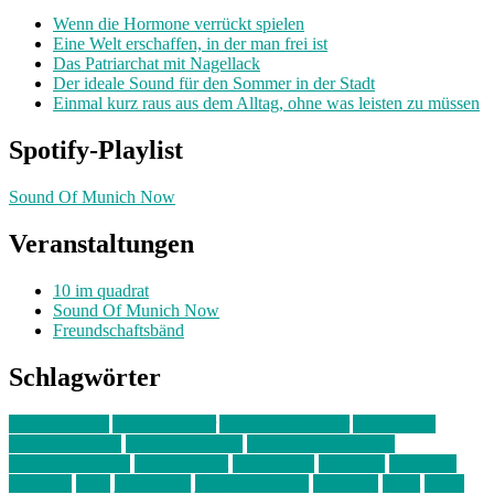
Wenn die Hormone verrückt spielen
Eine Welt erschaffen, in der man frei ist
Das Patriarchat mit Nagellack
Der ideale Sound für den Sommer in der Stadt
Einmal kurz raus aus dem Alltag, ohne was leisten zu müssen
Spotify-Playlist
Sound Of Munich Now
Veranstaltungen
10 im quadrat
Sound Of Munich Now
Freundschaftsbänd
Schlagwörter
10 im Quadrat
Amelie Völker
Anastasia Trenkler
Ausstellung
bahnwärter thiel
Band der Woche
Bei Krause zu Hause
Beziehungsweise
ein abend mit
farbenladen
feierwerk
fotografie
Hip-Hop
indie
junge leute
junges münchen
Kolumne
kunst
Liebe