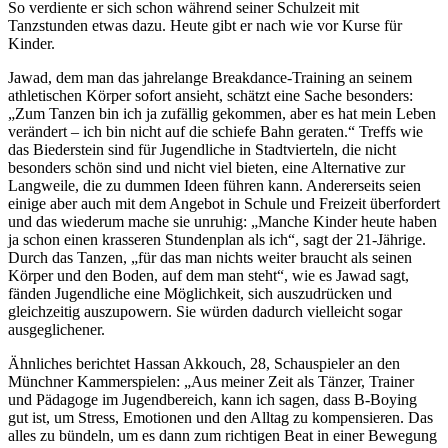
So verdiente er sich schon während seiner Schulzeit mit
Tanzstunden etwas dazu. Heute gibt er nach wie vor Kurse für
Kinder.
Jawad, dem man das jahrelange Breakdance-Training an seinem
athletischen Körper sofort ansieht, schätzt eine Sache besonders:
„Zum Tanzen bin ich ja zufällig gekommen, aber es hat mein Leben
verändert – ich bin nicht auf die schiefe Bahn geraten.“ Treffs wie
das Biederstein sind für Jugendliche in Stadtvierteln, die nicht
besonders schön sind und nicht viel bieten, eine Alternative zur
Langweile, die zu dummen Ideen führen kann. Andererseits seien
einige aber auch mit dem Angebot in Schule und Freizeit überfordert
und das wiederum mache sie unruhig: „Manche Kinder heute haben
ja schon einen krasseren Stundenplan als ich“, sagt der 21-Jährige.
Durch das Tanzen, „für das man nichts weiter braucht als seinen
Körper und den Boden, auf dem man steht“, wie es Jawad sagt,
fänden Jugendliche eine Möglichkeit, sich auszudrücken und
gleichzeitig auszupowern. Sie würden dadurch vielleicht sogar
ausgeglichener.
Ähnliches berichtet Hassan Akkouch, 28, Schauspieler an den
Münchner Kammerspielen: „Aus meiner Zeit als Tänzer, Trainer
und Pädagoge im Jugendbereich, kann ich sagen, dass B-Boying
gut ist, um Stress, Emotionen und den Alltag zu kompensieren. Das
alles zu bündeln, um es dann zum richtigen Beat in einer Bewegung