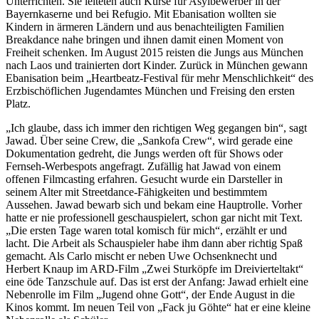
Unterrichten. Sie leiteten auch Kurse für Asylbewerber in der
Bayernkaserne und bei Refugio. Mit Ebanisation wollten sie
Kindern in ärmeren Ländern und aus benachteiligten Familien
Breakdance nahe bringen und ihnen damit einen Moment von
Freiheit schenken. Im August 2015 reisten die Jungs aus München
nach Laos und trainierten dort Kinder. Zurück in München gewann
Ebanisation beim „Heartbeatz-Festival für mehr Menschlichkeit“ des
Erzbischöflichen Jugendamtes München und Freising den ersten
Platz.
„Ich glaube, dass ich immer den richtigen Weg gegangen bin“, sagt
Jawad. Über seine Crew, die „Sankofa Crew“, wird gerade eine
Dokumentation gedreht, die Jungs werden oft für Shows oder
Fernseh-Werbespots angefragt. Zufällig hat Jawad von einem
offenen Filmcasting erfahren. Gesucht wurde ein Darsteller in
seinem Alter mit Streetdance-Fähigkeiten und bestimmtem
Aussehen. Jawad bewarb sich und bekam eine Hauptrolle. Vorher
hatte er nie professionell geschauspielert, schon gar nicht mit Text.
„Die ersten Tage waren total komisch für mich“, erzählt er und
lacht. Die Arbeit als Schauspieler habe ihm dann aber richtig Spaß
gemacht. Als Carlo mischt er neben Uwe Ochsenknecht und
Herbert Knaup im ARD-Film „Zwei Sturköpfe im Dreivierteltakt“
eine öde Tanzschule auf. Das ist erst der Anfang: Jawad erhielt eine
Nebenrolle im Film „Jugend ohne Gott“, der Ende August in die
Kinos kommt. Im neuen Teil von „Fack ju Göhte“ hat er eine kleine