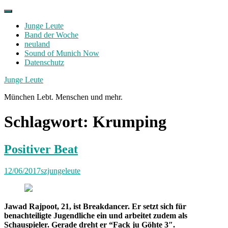
Skip
to
Junge Leute
content
Band der Woche
neuland
Sound of Munich Now
Datenschutz
Facebook
Twitter
Instagram
Junge Leute
München Lebt. Menschen und mehr.
Schlagwort:
Krumping
Positiver Beat
12/06/2017
szjungeleute
Jawad Rajpoot, 21, ist Breakdancer. Er setzt sich für
benachteiligte Jugendliche ein und arbeitet zudem als
Schauspieler. Gerade dreht er “Fack ju Göhte 3″.