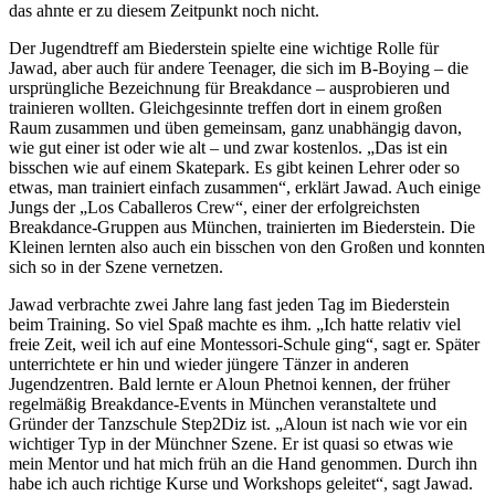
das ahnte er zu diesem Zeitpunkt noch nicht.
Der Jugendtreff am Biederstein spielte eine wichtige Rolle für
Jawad, aber auch für andere Teenager, die sich im B-Boying – die
ursprüngliche Bezeichnung für Breakdance – ausprobieren und
trainieren wollten. Gleichgesinnte treffen dort in einem großen
Raum zusammen und üben gemeinsam, ganz unabhängig davon,
wie gut einer ist oder wie alt – und zwar kostenlos. „Das ist ein
bisschen wie auf einem Skatepark. Es gibt keinen Lehrer oder so
etwas, man trainiert einfach zusammen“, erklärt Jawad. Auch einige
Jungs der „Los Caballeros Crew“, einer der erfolgreichsten
Breakdance-Gruppen aus München, trainierten im Biederstein. Die
Kleinen lernten also auch ein bisschen von den Großen und konnten
sich so in der Szene vernetzen.
Jawad verbrachte zwei Jahre lang fast jeden Tag im Biederstein
beim Training. So viel Spaß machte es ihm. „Ich hatte relativ viel
freie Zeit, weil ich auf eine Montessori-Schule ging“, sagt er. Später
unterrichtete er hin und wieder jüngere Tänzer in anderen
Jugendzentren. Bald lernte er Aloun Phetnoi kennen, der früher
regelmäßig Breakdance-Events in München veranstaltete und
Gründer der Tanzschule Step2Diz ist. „Aloun ist nach wie vor ein
wichtiger Typ in der Münchner Szene. Er ist quasi so etwas wie
mein Mentor und hat mich früh an die Hand genommen. Durch ihn
habe ich auch richtige Kurse und Workshops geleitet“, sagt Jawad.