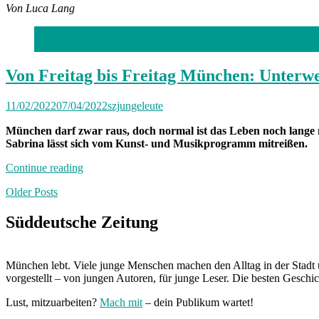
Von Luca Lang
Foto: privat
Von Freitag bis Freitag München: Unterwe
11/02/2022
07/04/2022
szjungeleute
München darf zwar raus, doch normal ist das Leben noch lange n
Sabrina lässt sich vom Kunst- und Musikprogramm mitreißen.
„Von
Continue reading
Freitag
Posts
Older Posts
bis
Freitag
navigation
München:
Süddeutsche Zeitung
Unterwegs
mit
Sabrina“
München lebt. Viele junge Menschen machen den Alltag in der Stadt 
vorgestellt – von jungen Autoren, für junge Leser. Die besten Geschi
Lust, mitzuarbeiten?
Mach mit
– dein Publikum wartet!