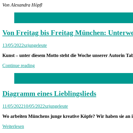
Von Alexandra Höpfl
Foto: privat
Von Freitag bis Freitag München: Unterwe
13/05/2022
szjungeleute
Kunst – unter diesem Motto steht die Woche unserer Autorin Tab
„Von
Continue reading
Freitag
bis
Foto: Robert Haas
Freitag
München:
Unterwegs
Diagramm eines Lieblingslieds
mit
Tabitha“
11/05/2022
10/05/2022
szjungeleute
Wo arbeiten Münchens junge kreative Köpfe? Wir haben sie an ih
Weiterlesen