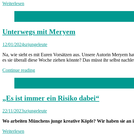
Weiterlesen
Foto: privat
Unterwegs mit Meryem
12/01/2024
szjungeleute
Na, wie sieht es mit Euren Vorsätzen aus. Unsere Autorin Meryem ha
es sie überall diese Woche ziehen könnte? Das müsst ihr selbst nachle
„Unterwegs
Continue reading
mit
Meryem“
Foto: Robert Haas
„Es ist immer ein Risiko dabei“
22/11/2023
szjungeleute
Wo arbeiten Münchens junge kreative Köpfe? Wir haben sie an ih
Weiterlesen