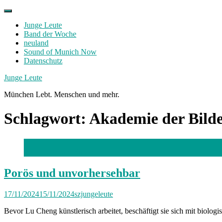
Skip
to
Junge Leute
content
Band der Woche
neuland
Sound of Munich Now
Datenschutz
Facebook
Twitter
Instagram
Junge Leute
München Lebt. Menschen und mehr.
Schlagwort:
Akademie der Bild
Foto: Leonhard Simon
Porös und unvorhersehbar
17/11/2024
15/11/2024
szjungeleute
Bevor Lu Cheng künstlerisch arbeitet, beschäftigt sie sich mit bio