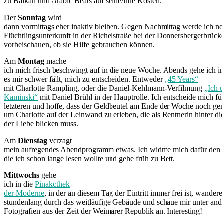
zu Balkan und Arabic Beats auf seine/ihre Kosten.
Der
Sonntag
wird
dann vormittags eher inaktiv bleiben. Gegen Nachmittag werde ich n
Flüchtlingsunterkunft in der Richelstraße bei der Donnersbergerbrück
vorbeischauen, ob sie Hilfe gebrauchen können.
Am
Montag
mache
ich mich frisch beschwingt auf in die neue Woche. Abends gehe ich 
es mir schwer fällt, mich zu entscheiden. Entweder
„45 Years“
mit Charlotte Rampling, oder die Daniel-Kehlmann-Verfilmung
„Ich 
Kaminski“
mit Daniel Brühl in der Hauptrolle. Ich entscheide mich fü
letzteren und hoffe, dass der Geldbeutel am Ende der Woche noch gen
um Charlotte auf der Leinwand zu erleben, die als Rentnerin hinter d
der Liebe blicken muss.
Am
Dienstag
verzagt
mein aufregendes Abendprogramm etwas. Ich widme mich dafür den 
die ich schon lange lesen wollte und gehe früh zu Bett.
Mittwochs
gehe
ich in die
Pinakothek
der Moderne
, in der an diesem Tag der Eintritt immer frei ist, wandere
stundenlang durch das weitläufige Gebäude und schaue mir unter an
Fotografien aus der Zeit der Weimarer Republik an. Interesting!