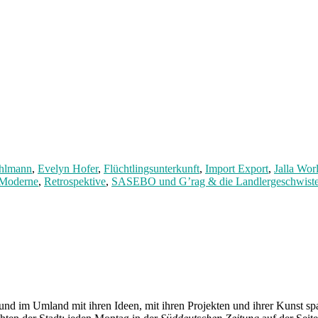
ehlmann
,
Evelyn Hofer
,
Flüchtlingsunterkunft
,
Import Export
,
Jalla Wor
 Moderne
,
Retrospektive
,
SASEBO und G’rag & die Landlergeschwiste
und im Umland mit ihren Ideen, mit ihren Projekten und ihrer Kunst 