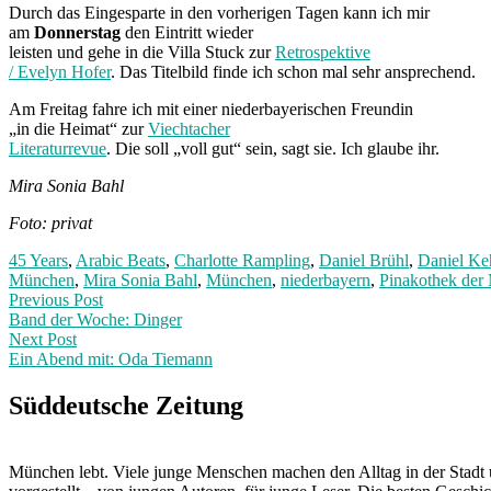
Durch das Eingesparte in den vorherigen Tagen kann ich mir
am
Donnerstag
den Eintritt wieder
leisten und gehe in die Villa Stuck zur
Retrospektive
/ Evelyn Hofer
. Das Titelbild finde ich schon mal sehr ansprechend.
Am Freitag fahre ich mit einer niederbayerischen Freundin
„in die Heimat“ zur
Viechtacher
Literaturrevue
. Die soll „voll gut“ sein, sagt sie. Ich glaube ihr.
Mira Sonia Bahl
Foto: privat
45 Years
,
Arabic Beats
,
Charlotte Rampling
,
Daniel Brühl
,
Daniel K
München
,
Mira Sonia Bahl
,
München
,
niederbayern
,
Pinakothek der
Post
Previous
Previous Post
post:
Band der Woche: Dinger
navigation
Next Post
Ein Abend mit: Oda Tiemann
Next
Post:
Süddeutsche Zeitung
München lebt. Viele junge Menschen machen den Alltag in der Stadt 