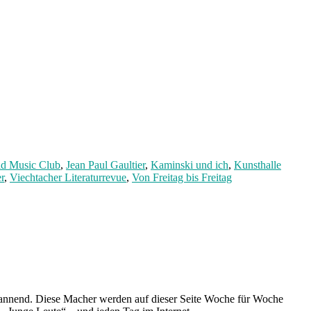
ld Music Club
,
Jean Paul Gaultier
,
Kaminski und ich
,
Kunsthalle
r
,
Viechtacher Literaturrevue
,
Von Freitag bis Freitag
spannend. Diese Macher werden auf dieser Seite Woche für Woche