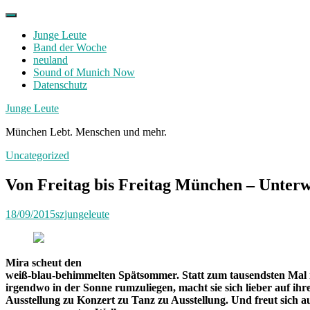
Skip
to
Junge Leute
content
Band der Woche
neuland
Sound of Munich Now
Datenschutz
Facebook
Twitter
Instagram
Junge Leute
München Lebt. Menschen und mehr.
Uncategorized
Von Freitag bis Freitag München – Unter
18/09/2015
szjungeleute
Mira scheut den
weiß-blau-behimmelten Spätsommer. Statt zum tausendsten Mal 
irgendwo in der Sonne rumzuliegen, macht sie sich lieber auf ih
Ausstellung zu Konzert zu Tanz zu Ausstellung. Und freut sich a