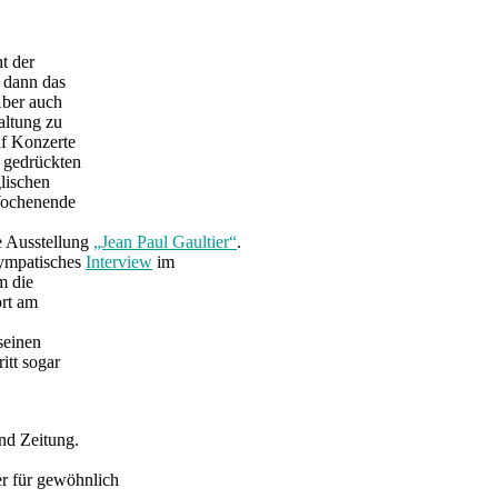
t der
 dann das
Aber auch
altung zu
uf Konzerte
 gedrückten
lischen
 Wochenende
e Ausstellung
„Jean Paul Gaultier“
.
sympatisches
Interview
im
m die
ort am
seinen
itt sogar
nd Zeitung.
er für gewöhnlich