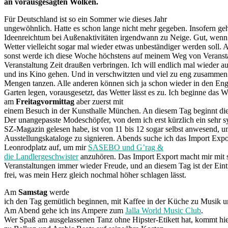
an vorausgesagten Wolken.
Für Deutschland ist so ein Sommer wie dieses Jahr
ungewöhnlich. Hatte es schon lange nicht mehr gegeben. Insofern geh
Ideenreichtum bei Außenaktivitäten irgendwann zu Neige. Gut, wenn
Wetter vielleicht sogar mal wieder etwas unbeständiger werden soll. 
sonst werde ich diese Woche höchstens auf meinem Weg von Veranst
Veranstaltung Zeit draußen verbringen. Ich will endlich mal wieder a
und ins Kino gehen. Und in verschwitzten und viel zu eng zusammen
Mengen tanzen. Alle anderen können sich ja schon wieder in den Eng
Garten legen, vorausgesetzt, das Wetter lässt es zu. Ich beginne das
am
Freitagvormittag
aber zuerst mit
einem Besuch in der Kunsthalle München. An diesem Tag beginnt di
Der unangepasste Modeschöpfer, von dem ich erst kürzlich ein sehr 
SZ-Magazin gelesen habe, ist von 11 bis 12 sogar selbst anwesend, u
Ausstellungskataloge zu signieren. Abends suche ich das Import Exp
Leonrodplatz auf, um mir
SASEBO und G’rag &
die Landlergeschwister
anzuhören. Das Import Export macht mir mit 
Veranstaltungen immer wieder Freude, und an diesem Tag ist der Eintr
frei, was mein Herz gleich nochmal höher schlagen lässt.
Am
Samstag
werde
ich den Tag gemütlich beginnen, mit Kaffee in der Küche zu Musik u
Am Abend gehe ich ins Ampere zum
Jalla World Music Club
.
Wer Spaß am ausgelassenen Tanz ohne Hipster-Etikett hat, kommt hi