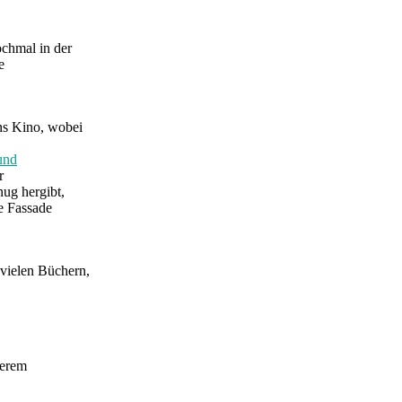
ochmal in der
e
ins Kino, wobei
und
r
ug hergibt,
ie Fassade
vielen Büchern,
derem