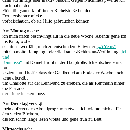
dann vormittags eher inaktiv bleiben. Gegen Nachmittag werde ich
nochmal in der
Flüchtlingsunterkunft in der Richelstraße bei der
Donnersbergerbrücke
vorbeischauen, ob sie Hilfe gebrauchen können.
Am
Montag
mache
ich mich frisch beschwingt auf in die neue Woche. Abends gehe ich
ins Kino, wobei
es mir schwer fällt, mich zu entscheiden. Entweder
„45 Years“
mit Charlotte Rampling, oder die Daniel-Kehlmann-Verfilmung
„Ich
und
Kaminski“
mit Daniel Brühl in der Hauptrolle. Ich entscheide mich
für
letzteren und hoffe, dass der Geldbeutel am Ende der Woche noch
genug hergibt,
um Charlotte auf der Leinwand zu erleben, die als Rentnerin hinter
die Fassade
der Liebe blicken muss.
Am
Dienstag
verzagt
mein aufregendes Abendprogramm etwas. Ich widme mich dafür
den vielen Büchern,
die ich schon lange lesen wollte und gehe früh zu Bett.
Mittwochs
gehe