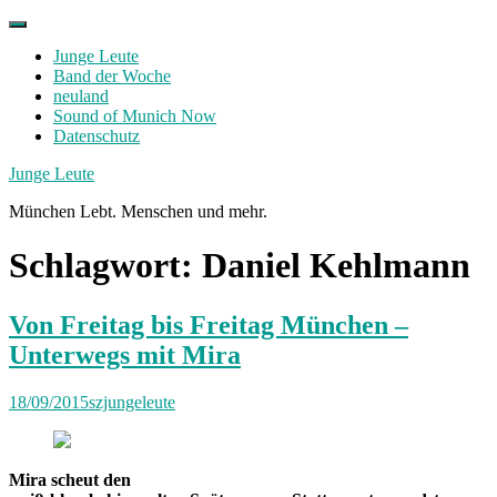
Skip
to
Junge Leute
content
Band der Woche
neuland
Sound of Munich Now
Datenschutz
Facebook
Twitter
Instagram
Junge Leute
München Lebt. Menschen und mehr.
Schlagwort:
Daniel Kehlmann
Von Freitag bis Freitag München –
Unterwegs mit Mira
18/09/2015
szjungeleute
Mira scheut den