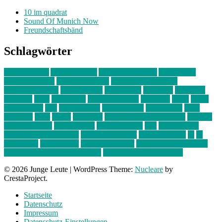
10 im quadrat
Sound Of Munich Now
Freundschaftsbänd
Schlagwörter
10 im Quadrat
Amelie Völker
Anastasia Trenkler
Ausstellung
bahnwärter thiel
Band der Woche
Bei Krause zu Hause
Beziehungsweise
ein abend mit
farbenladen
feierwerk
fotografie
Hip-Hop
indie
junge leute
junges münchen
Kolumne
kunst
Liebe
Lisi Wasmer
lmu
lost weekend
Louis Seibert
Max Fluder
mein
münchen
milla
musik
München
Münchens junge Kreative
neuland
ornella cosenza
Partnerschaft
Philipp Kreiter
pop
Rita Argauer
Sound Of Munich Now
Stefanie Witterauf
susanne krause
sz
sz
junge leute
szjungeleute
theresa parstorfer
Von Freitag bis Freitag
von freitag bis freitag münchen
Zeichen der Freundschaft
© 2026 Junge Leute
|
WordPress Theme:
Nucleare
by
CrestaProject.
Startseite
Datenschutz
Impressum
Datenschutz-Einstellungen