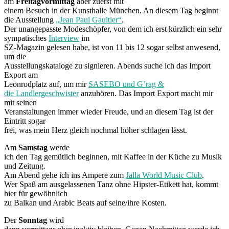
am
Freitagvormittag
aber zuerst mit
einem Besuch in der Kunsthalle München. An diesem Tag beginnt
die Ausstellung
„Jean Paul Gaultier“
.
Der unangepasste Modeschöpfer, von dem ich erst kürzlich ein sehr
sympatisches
Interview
im
SZ-Magazin gelesen habe, ist von 11 bis 12 sogar selbst anwesend,
um die
Ausstellungskataloge zu signieren. Abends suche ich das Import
Export am
Leonrodplatz auf, um mir
SASEBO und G’rag &
die Landlergeschwister
anzuhören. Das Import Export macht mir
mit seinen
Veranstaltungen immer wieder Freude, und an diesem Tag ist der
Eintritt sogar
frei, was mein Herz gleich nochmal höher schlagen lässt.
Am
Samstag
werde
ich den Tag gemütlich beginnen, mit Kaffee in der Küche zu Musik
und Zeitung.
Am Abend gehe ich ins Ampere zum
Jalla World Music Club
.
Wer Spaß am ausgelassenen Tanz ohne Hipster-Etikett hat, kommt
hier für gewöhnlich
zu Balkan und Arabic Beats auf seine/ihre Kosten.
Der
Sonntag
wird