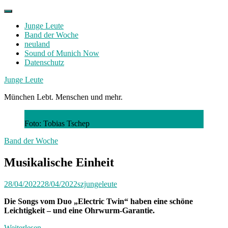
Skip
to
Junge Leute
content
Band der Woche
neuland
Sound of Munich Now
Datenschutz
Facebook
Twitter
Instagram
Junge Leute
München Lebt. Menschen und mehr.
Foto: Tobias Tschep
Band der Woche
Musikalische Einheit
28/04/2022
28/04/2022
szjungeleute
Die Songs vom Duo „Electric Twin“ haben eine schöne
Leichtigkeit – und eine Ohrwurm-Garantie.
Weiterlesen