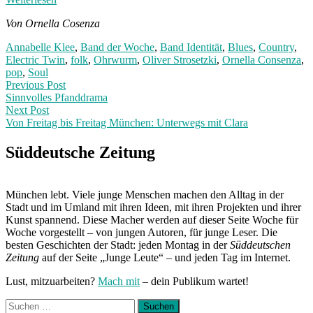
Von Ornella Cosenza
Annabelle Klee
,
Band der Woche
,
Band Identität
,
Blues
,
Country
,
Electric Twin
,
folk
,
Ohrwurm
,
Oliver Strosetzki
,
Ornella Consenza
,
pop
,
Soul
Post
Previous
Previous Post
post:
Sinnvolles Pfanddrama
navigation
Next Post
Von Freitag bis Freitag München: Unterwegs mit Clara
Next
Post:
Süddeutsche Zeitung
München lebt. Viele junge Menschen machen den Alltag in der
Stadt und im Umland mit ihren Ideen, mit ihren Projekten und ihrer
Kunst spannend. Diese Macher werden auf dieser Seite Woche für
Woche vorgestellt – von jungen Autoren, für junge Leser. Die
besten Geschichten der Stadt: jeden Montag in der
Süddeutschen
Zeitung
auf der Seite „Junge Leute“ – und jeden Tag im Internet.
Lust, mitzuarbeiten?
Mach mit
– dein Publikum wartet!
Suchen