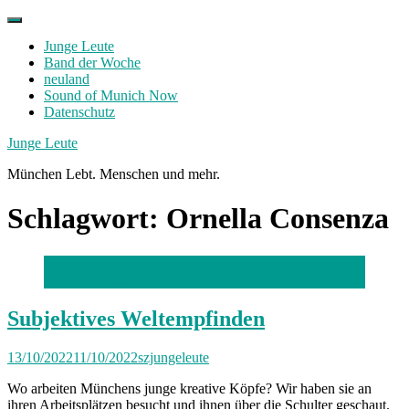
Skip
to
Junge Leute
content
Band der Woche
neuland
Sound of Munich Now
Datenschutz
Facebook
Twitter
Instagram
Junge Leute
München Lebt. Menschen und mehr.
Schlagwort:
Ornella Consenza
Foto: Florian Peljak
Subjektives Weltempfinden
13/10/2022
11/10/2022
szjungeleute
Wo arbeiten Münchens junge kreative Köpfe? Wir haben sie an
ihren Arbeitsplätzen besucht und ihnen über die Schulter geschaut.