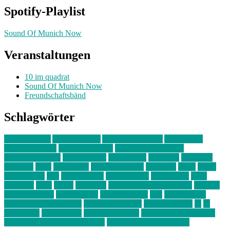
Spotify-Playlist
Sound Of Munich Now
Veranstaltungen
10 im quadrat
Sound Of Munich Now
Freundschaftsbänd
Schlagwörter
10 im Quadrat
Amelie Völker
Anastasia Trenkler
Ausstellung
bahnwärter thiel
Band der Woche
Bei Krause zu Hause
Beziehungsweise
ein abend mit
farbenladen
feierwerk
fotografie
Hip-Hop
indie
junge leute
junges münchen
Kolumne
kunst
Liebe
Lisi Wasmer
lmu
lost weekend
Louis Seibert
Max Fluder
mein
münchen
milla
musik
München
Münchens junge Kreative
neuland
ornella cosenza
Partnerschaft
Philipp Kreiter
pop
Rita Argauer
Sound Of Munich Now
Stefanie Witterauf
susanne krause
sz
sz
junge leute
szjungeleute
theresa parstorfer
Von Freitag bis Freitag
von freitag bis freitag münchen
Zeichen der Freundschaft