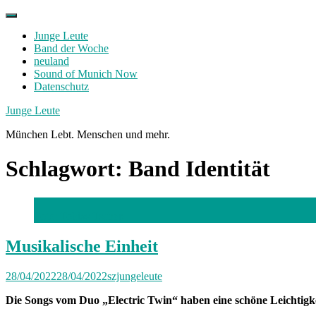
Skip
to
Junge Leute
content
Band der Woche
neuland
Sound of Munich Now
Datenschutz
Facebook
Twitter
Instagram
Junge Leute
München Lebt. Menschen und mehr.
Schlagwort:
Band Identität
Foto: Tobias Tschep
Musikalische Einheit
28/04/2022
28/04/2022
szjungeleute
Die Songs vom Duo „Electric Twin“ haben eine schöne Leichtig