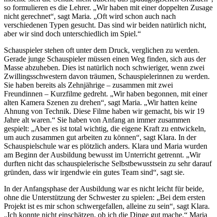
so formulieren es die Lehrer. „Wir haben mit einer doppelten Zusage
nicht gerechnet“, sagt Maria. „Oft wird schon auch nach
verschiedenen Typen gesucht. Das sind wir beiden natürlich nicht,
aber wir sind doch unterschiedlich im Spiel.“
Schauspieler stehen oft unter dem Druck, verglichen zu werden.
Gerade junge Schauspieler müssen einen Weg finden, sich aus der
Masse abzuheben. Dies ist natürlich noch schwieriger, wenn zwei
Zwillingsschwestern davon träumen, Schauspielerinnen zu werden.
Sie haben bereits als Zehnjährige – zusammen mit zwei
Freundinnen – Kurzfilme gedreht. „Wir haben begonnen, mit einer
alten Kamera Szenen zu drehen“, sagt Maria. „Wir hatten keine
Ahnung von Technik. Diese Filme haben wir gemacht, bis wir 19
Jahre alt waren.“ Sie haben von Anfang an immer zusammen
gespielt: „Aber es ist total wichtig, die eigene Kraft zu entwickeln,
um auch zusammen gut arbeiten zu können“, sagt Klara. In der
Schauspielschule war es plötzlich anders. Klara und Maria wurden
am Beginn der Ausbildung bewusst im Unterricht getrennt. „Wir
durften nicht das schauspielerische Selbstbewusstsein zu sehr darauf
gründen, dass wir irgendwie ein gutes Team sind“, sagt sie.
In der Anfangsphase der Ausbildung war es nicht leicht für beide,
ohne die Unterstützung der Schwester zu spielen: „Bei dem ersten
Projekt ist es mir schon schwergefallen, alleine zu sein“, sagt Klara.
„Ich konnte nicht einschätzen, ob ich die Dinge gut mache.“ Maria