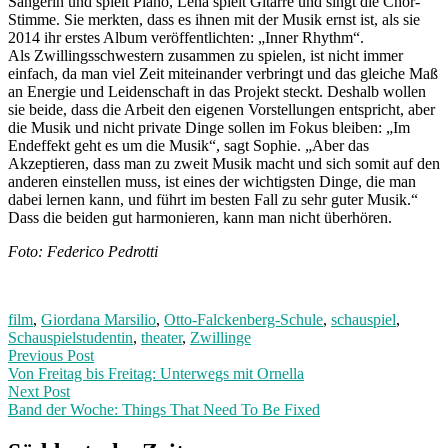
Sängerin und spielt Piano, Lena spielt Gitarre und singt die Chor-
Stimme. Sie merkten, dass es ihnen mit der Musik ernst ist, als sie
2014 ihr erstes Album veröffentlichten: „Inner Rhythm“.
Als Zwillingsschwestern zusammen zu spielen, ist nicht immer
einfach, da man viel Zeit miteinander verbringt und das gleiche Maß
an Energie und Leidenschaft in das Projekt steckt. Deshalb wollen
sie beide, dass die Arbeit den eigenen Vorstellungen entspricht, aber
die Musik und nicht private Dinge sollen im Fokus bleiben: „Im
Endeffekt geht es um die Musik“, sagt Sophie. „Aber das
Akzeptieren, dass man zu zweit Musik macht und sich somit auf den
anderen einstellen muss, ist eines der wichtigsten Dinge, die man
dabei lernen kann, und führt im besten Fall zu sehr guter Musik.“
Dass die beiden gut harmonieren, kann man nicht überhören.
Foto: Federico Pedrotti
film
,
Giordana Marsilio
,
Otto-Falckenberg-Schule
,
schauspiel
,
Schauspielstudentin
,
theater
,
Zwillinge
Post
Previous
Previous Post
post:
Von Freitag bis Freitag: Unterwegs mit Ornella
navigation
Next Post
Band der Woche: Things That Need To Be Fixed
Next
Post: