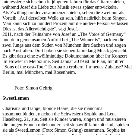
interessierte sich schon in jüngeren Jahren für das Gitarrespielen,
während Josef die Liebe zur Musik etwas später entwickelte.
Als Zwillingsbrüder zusammenzuspielen, sehen die zwei nur als
Vorteil: „Auf derselben Welle zu sein, hilft natürlich beim Singen.
Man kann sich zu hundert Prozent auf die andere Person verlassen.
Dies ist das Allerwichtigste“, sagt Josef.
2011, nach der Teilnahme von Josef an „The Voice of Germany“
und dem gemeinsamen Auftritt bei „The Winner is“, packten die
zwei Jungs aus dem Süden von München ihre Sachen und zogen
nach Australien. Dort haben sie sieben Jahre lang Musik gemacht.
Es gibt dazu eine zwölfminütige Dokumentation über ihr Konzert
im Howler in Melbourne. Seit Januar 2019 ist ihr Plan, mit ihrer
„Sons of the east-Tour“ Europa zu erobern. Ihr neues Zuhause? Mal
Berlin, mal München, mal Rosenheim.
Foto: Simon Gehrig
SweetLemon
Charisma und lange, blonde Haare, die sie manchmal
zusammenbinden, machen die Schwestern Sophie und Lena
Haselberg, 21, aus. Seit sie Kinder waren, singen und musizieren
die jungen Frauen miteinander; seit sie zwölf Jahre alt sind, spielen
sie als SweetLemon (Foto: Simon Gehrig) zusammen. Sophie ist