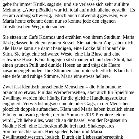
gebe ihr immer Kritik, sagt sie, und sie verlasse sich sehr auf ihre
Meinung. „Aber plötzlich war ich total auf mich alleine gestellt.“ Es
sei am Anfang schwierig, jedoch auch notwendig gewesen, wie
Maria heute erkennt; denn nur so konnte jede den eigenen
künstlerischen Weg untersuchen.
Sie sitzen im Café Kosmos und erzählen von ihrem Studium. Maria
fläzt gelassen in einem grauen Sessel. Sie hat einen Zopf, aber nicht
alle Haare kann sie damit bändigen, eine Locke fällt ihr auf die
Stirn. Sie trägt eine schwarze Weste, eine lila Bluse und eine
schwarze Hose. Klara hingegen sitzt manierlich auf dem Stuhl, hat
einen grünen Pulli und dunkle Hosen an und trägt die Haare
zusammengebunden. Ihre Stimmen sind unterschiedlich: Klara hat
eine tiefe und ruhige Stimme, Maria eine etwas hellere.
Zwei fast identisch aussehende Menschen – die Filmbranche
braucht so etwas. Für das Werbefernsehen, aber auch für Spielfilme.
Zwillinge werden hier häufig für die gleiche Handlungsstruktur
engagiert: Verwechslungsgeschichte oder Gags, in der Menschen
plötzlich doppelt auftauchen. Klara und Maria haben kürzlich einen
Film gemeinsam gedreht, der im Sommer 2019 Premiere feiern
wird: „Ich liebe alles, was ich an dir hasse“ von der Regisseurin
Nadine Keil, eine Liebeskomödie frei nach Shakespeares
Sommernachtstraum. Hier spielen Klara und Maria
Zwillingsschwestern, logisch. Durch ein Liebeszaubergetränk