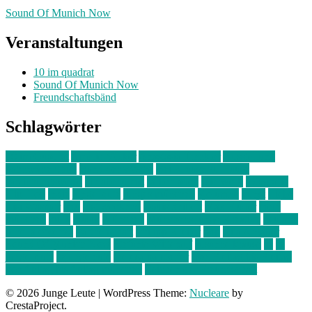
Sound Of Munich Now
Veranstaltungen
10 im quadrat
Sound Of Munich Now
Freundschaftsbänd
Schlagwörter
10 im Quadrat
Amelie Völker
Anastasia Trenkler
Ausstellung
bahnwärter thiel
Band der Woche
Bei Krause zu Hause
Beziehungsweise
ein abend mit
farbenladen
feierwerk
fotografie
Hip-Hop
indie
junge leute
junges münchen
Kolumne
kunst
Liebe
Lisi Wasmer
lmu
lost weekend
Louis Seibert
Max Fluder
mein
münchen
milla
musik
München
Münchens junge Kreative
neuland
ornella cosenza
Partnerschaft
Philipp Kreiter
pop
Rita Argauer
Sound Of Munich Now
Stefanie Witterauf
susanne krause
sz
sz
junge leute
szjungeleute
theresa parstorfer
Von Freitag bis Freitag
von freitag bis freitag münchen
Zeichen der Freundschaft
© 2026 Junge Leute
|
WordPress Theme:
Nucleare
by
CrestaProject.