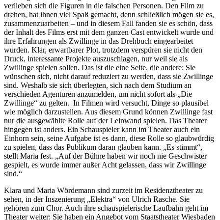
verlieben sich die Figuren in die falschen Personen. Den Film zu
drehen, hat ihnen viel Spaß gemacht, denn schließlich mögen sie es,
zusammenzuarbeiten – und in diesem Fall fanden sie es schön, dass
der Inhalt des Films erst mit dem ganzen Cast entwickelt wurde und
ihre Erfahrungen als Zwillinge in das Drehbuch eingearbeitet
wurden. Klar, erwartbarer Plot, trotzdem verspüren sie nicht den
Druck, interessante Projekte auszuschlagen, nur weil sie als
Zwillinge spielen sollen. Das ist die eine Seite, die andere: Sie
wünschen sich, nicht darauf reduziert zu werden, dass sie Zwillinge
sind. Weshalb sie sich überlegten, sich nach dem Studium an
verschieden Agenturen anzumelden, um nicht sofort als „Die
Zwillinge“ zu gelten. In Filmen wird versucht, Dinge so plausibel
wie möglich darzustellen. Aus diesem Grund können Zwillinge fast
nur die ausgewählte Rolle auf der Leinwand spielen. Das Theater
hingegen ist anders. Ein Schauspieler kann im Theater auch ein
Einhorn sein, seine Aufgabe ist es dann, diese Rolle so glaubwürdig
zu spielen, dass das Publikum daran glauben kann. „Es stimmt“,
stellt Maria fest. „Auf der Bühne haben wir noch nie Geschwister
gespielt, es wurde immer außer Acht gelassen, dass wir Zwillinge
sind.“
Klara und Maria Wördemann sind zurzeit im Residenztheater zu
sehen, in der Inszenierung „Elektra“ von Ulrich Rasche. Sie
gehören zum Chor. Auch ihre schauspielerische Laufbahn geht im
Theater weiter: Sie haben ein Angebot vom Staatstheater Wiesbaden