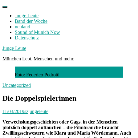
Skip
to
Junge Leute
content
Band der Woche
neuland
Sound of Munich Now
Datenschutz
Facebook
Twitter
Instagram
Junge Leute
München Lebt. Menschen und mehr.
Foto: Federico Pedrotti
Uncategorized
Die Doppelspielerinnen
11/03/2019
szjungeleute
Verwechslungsgeschichten oder Gags, in der Menschen
plötzlich doppelt auftauchen – die Filmbranche braucht
Zwillingsschwestern wie Klara und Maria Wördemann. Auch