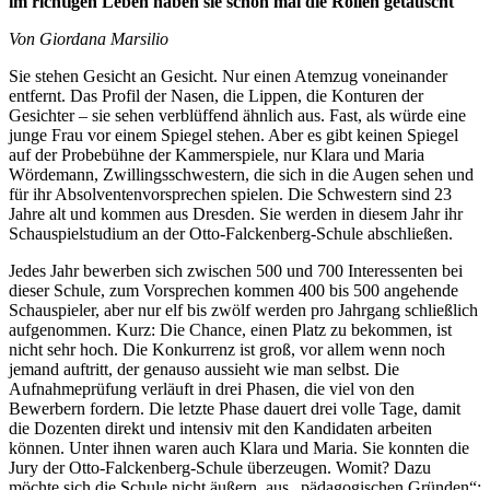
im richtigen Leben
haben sie schon mal die Rollen getauscht
Von Giordana Marsilio
Sie stehen Gesicht an Gesicht. Nur einen Atemzug voneinander
entfernt. Das Profil der Nasen, die Lippen, die Konturen der
Gesichter – sie sehen verblüffend ähnlich aus. Fast, als würde eine
junge Frau vor einem Spiegel stehen. Aber es gibt keinen Spiegel
auf der Probebühne der Kammerspiele, nur Klara und Maria
Wördemann, Zwillingsschwestern, die sich in die Augen sehen und
für ihr Absolventenvorsprechen spielen. Die Schwestern sind 23
Jahre alt und kommen aus Dresden. Sie werden in diesem Jahr ihr
Schauspielstudium an der Otto-Falckenberg-Schule abschließen.
Jedes Jahr bewerben sich zwischen 500 und 700 Interessenten bei
dieser Schule, zum Vorsprechen kommen 400 bis 500 angehende
Schauspieler, aber nur elf bis zwölf werden pro Jahrgang schließlich
aufgenommen. Kurz: Die Chance, einen Platz zu bekommen, ist
nicht sehr hoch. Die Konkurrenz ist groß, vor allem wenn noch
jemand auftritt, der genauso aussieht wie man selbst. Die
Aufnahmeprüfung verläuft in drei Phasen, die viel von den
Bewerbern fordern. Die letzte Phase dauert drei volle Tage, damit
die Dozenten direkt und intensiv mit den Kandidaten arbeiten
können. Unter ihnen waren auch Klara und Maria. Sie konnten die
Jury der Otto-Falckenberg-Schule überzeugen. Womit? Dazu
möchte sich die Schule nicht äußern, aus „pädagogischen Gründen“;