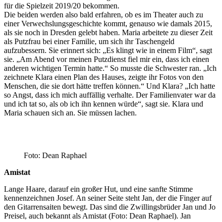
für die Spielzeit 2019/20 bekommen.
Die beiden werden also bald erfahren, ob es im Theater auch zu
einer Verwechslungsgeschichte kommt, genauso wie damals 2015,
als sie noch in Dresden gelebt haben. Maria arbeitete zu dieser Zeit
als Putzfrau bei einer Familie, um sich ihr Taschengeld
aufzubessern. Sie erinnert sich: „Es klingt wie in einem Film“, sagt
sie. „Am Abend vor meinen Putzdienst fiel mir ein, dass ich einen
anderen wichtigen Termin hatte.“ So musste die Schwester ran. „Ich
zeichnete Klara einen Plan des Hauses, zeigte ihr Fotos von den
Menschen, die sie dort hätte treffen können.“ Und Klara? „Ich hatte
so Angst, dass ich mich auffällig verhalte. Der Familienvater war da
und ich tat so, als ob ich ihn kennen würde“, sagt sie. Klara und
Maria schauen sich an. Sie müssen lachen.
Foto: Dean Raphael
Amistat
Lange Haare, darauf ein großer Hut, und eine sanfte Stimme
kennenzeichnen Josef. An seiner Seite steht Jan, der die Finger auf
den Gitarrensaiten bewegt. Das sind die Zwillingsbrüder Jan und Jo
Preisel, auch bekannt als Amistat (Foto: Dean Raphael). Jan