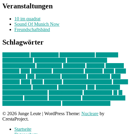
Veranstaltungen
10 im quadrat
Sound Of Munich Now
Freundschaftsbänd
Schlagwörter
10 im Quadrat
Amelie Völker
Anastasia Trenkler
Ausstellung
bahnwärter thiel
Band der Woche
Bei Krause zu Hause
Beziehungsweise
ein abend mit
farbenladen
feierwerk
fotografie
Hip-Hop
indie
junge leute
junges münchen
Kolumne
kunst
Liebe
Lisi Wasmer
lmu
lost weekend
Louis Seibert
Max Fluder
mein
münchen
milla
musik
München
Münchens junge Kreative
neuland
ornella cosenza
Partnerschaft
Philipp Kreiter
pop
Rita Argauer
Sound Of Munich Now
Stefanie Witterauf
susanne krause
sz
sz
junge leute
szjungeleute
theresa parstorfer
Von Freitag bis Freitag
von freitag bis freitag münchen
Zeichen der Freundschaft
© 2026 Junge Leute
|
WordPress Theme:
Nucleare
by
CrestaProject.
Startseite