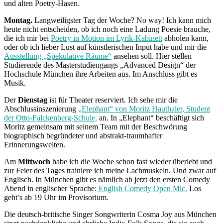
und alten Poetry-Hasen.
Montag.
Langweiligster Tag der Woche? No way! Ich kann mich
heute nicht entscheiden, ob ich noch eine Ladung Poesie brauche,
die ich mir bei
Poetry in Motion im Lyrik-Kabinett
abholen kann,
oder ob ich lieber Lust auf künstlerischen Input habe und mir die
Ausstellung „Spekulative Räume“
ansehen soll. Hier stellen
Studierende des Masterstudiengangs „Advanced Design“ der
Hochschule München ihre Arbeiten aus. Im Anschluss gibt es
Musik.
Der
Dienstag
ist für Theater reserviert. Ich sehe mir die
Abschlussinszenierung
„Elephant“ von Moritz Hauthaler, Student
der Otto-Falckenberg-Schule,
an. In „Elephant“ beschäftigt sich
Moritz gemeinsam mit seinem Team mit der Beschwörung
biographisch begründeter und abstrakt-traumhafter
Erinnerungswelten.
Am
Mittwoch
habe ich die Woche schon fast wieder überlebt und
zur Feier des Tages trainiere ich meine Lachmuskeln. Und zwar auf
Englisch. In München gibt es nämlich ab jetzt den ersten Comedy
Abend in englischer Sprache:
English Comedy Open Mic.
Los
geht’s ab 19 Uhr im Provisorium.
Die deutsch-britische Singer Songwriterin Cosma Joy aus München