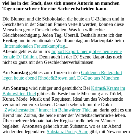
viel los in der Stadt, dass sich unsere Autorin an manchen
Tagen nur schwer für eine Sache entscheiden kann.
Die Blumen und die Schokolade, die heute an U-Bahnen und in
Geschäften in der Stadt an Frauen verteilt werden, können diese
Menschen gerne für sich behalten. Was ich will: echte
Gleichberechtigung. Jeden Tag. Überall. Deshalb starte ich den
Freitag
und internationalen Weltfrauentag am Marienplatz beim
„
Internationalen Frauenkampftag
„.
Abends geht es dann in’s
Import Export: hier gibt es heute eine
female DJ Edition
. Denn auch in der DJ Szene klappt das noch
nicht so ganz mit den Geschlechterverhältnissen.
Am
Samstag
geht es zum Tanzen in den
Goldenen Reiter, dort
legen heute abend Rhode&Brown auf, DJ-Duo aus München.
Am
Sonntag
wird ruhiger und gemütlich: Bei
Krims&Krams im
Bahnwärter Thiel
gibt es die Beste bunte Mischung aus Trödel,
Kunst, Mode, Musik und Requisten. Ideal um das Wochenende
verträumt enden zu lassen. Danach sehe ich mir die Doku
„Zwischenstation“ immer im Bahnwärter Thiel
an, darin geht es um
Bernd und Zoltan, die beide unter der Wittelsbacherbrücke leben.
Über mehrere Monate hat der Regisseur die beiden Männer
begleitet. Ansonsten gehe ich zum Substanz, wo es am Abend
wieder den legendären
Substanz Poetry Slam
gibt, mit Newcomern