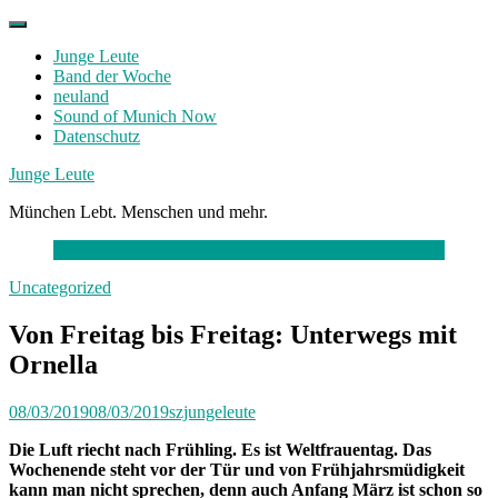
Skip
to
Junge Leute
content
Band der Woche
neuland
Sound of Munich Now
Datenschutz
Facebook
Twitter
Instagram
Junge Leute
München Lebt. Menschen und mehr.
Uncategorized
Von Freitag bis Freitag: Unterwegs mit
Ornella
08/03/2019
08/03/2019
szjungeleute
Die Luft riecht nach Frühling. Es ist Weltfrauentag. Das
Wochenende steht vor der Tür und von Frühjahrsmüdigkeit
kann man nicht sprechen, denn auch Anfang März ist schon so