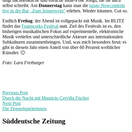
singt nachdenkliche und ehrliche Indie-Folk Songs, die sie auch
selbst schreibt. Am
Donnerstag
kann man die
junge Newcomerin
live in der Bar „Zum Jennerwein“
erleben. Wieder träumen. Gut so.
Endlich
Freitag
: der Abend ist vollgepackt mit Musik. Im BLITZ
findet das
Framworks Festival
statt. Ziel des Festivals ist es, den
bisherigen musikalischen Fokus auf experimentelle, elektronische
Musik vertiefen und unterschiedliche Akteure aus internationalen
Subkulturen zusammenbringen. Und, was mich besonders freut: es
gibt in diesem Jahr einen Anteil von über 60 Prozent weiblicher
Künstler. 🙂
Foto: Lara Freiburger
Post
Previous
Previous Post
post:
Durch die Nacht mit Mauricio Cervilla Fischer
navigation
Next Post
Die Doppelspielerinnen
Next
Post:
Süddeutsche Zeitung