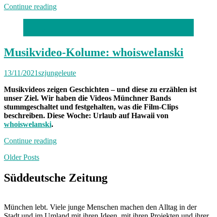
„Musikvideo-
Continue reading
Kolumne:
Mirror
Foto: Screenshot SZ
Lane“
Musikvideo-Kolume: whoiswelanski
13/11/2021
szjungeleute
Musikvideos zeigen Geschichten – und diese zu erzählen ist
unser Ziel. Wir haben die Videos Münchner Bands
stummgeschaltet und festgehalten, was die Film-Clips
beschreiben. Diese Woche: Urlaub auf Hawaii von
whoiswelanski
.
„Musikvideo-
Continue reading
Kolume:
Posts
Older Posts
whoiswelanski“
navigation
Süddeutsche Zeitung
München lebt. Viele junge Menschen machen den Alltag in der
Stadt und im Umland mit ihren Ideen, mit ihren Projekten und ihrer