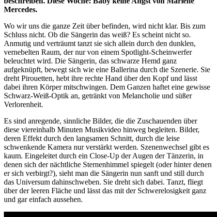
beschreiben. Diese Woche: Baby keine Angst von Marlene
Mercedes.
Wo wir uns die ganze Zeit über befinden, wird nicht klar. Bis zum
Schluss nicht. Ob die Sängerin das weiß? Es scheint nicht so.
Anmutig und verträumt tanzt sie sich allein durch den dunklen,
vernebelten Raum, der nur von einem Spotlight-Scheinwerfer
beleuchtet wird. Die Sängerin, das schwarze Hemd ganz
aufgeknüpft, bewegt sich wie eine Ballerina durch die Szenerie. Sie
dreht Pirouetten, hebt ihre rechte Hand über den Kopf und lässt
dabei ihren Körper mitschwingen. Dem Ganzen haftet eine gewisse
Schwarz-Weiß-Optik an, getränkt von Melancholie und süßer
Verlorenheit.
Es sind anregende, sinnliche Bilder, die die Zuschauenden über
diese viereinhalb Minuten Musikvideo hinweg begleiten. Bilder,
deren Effekt durch den langsamen Schnitt, durch die leise
schwenkende Kamera nur verstärkt werden. Szenenwechsel gibt es
kaum. Eingeleitet durch ein Close-Up der Augen der Tänzerin, in
denen sich der nächtliche Sternenhimmel spiegelt (oder hinter denen
er sich verbirgt?), sieht man die Sängerin nun sanft und still durch
das Universum dahinschweben. Sie dreht sich dabei. Tanzt, fliegt
über der leeren Fläche und lässt das mit der Schwerelosigkeit ganz
und gar einfach aussehen.