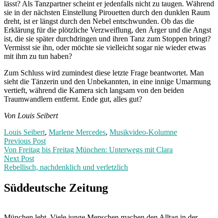
lässt? Als Tanzpartner scheint er jedenfalls nicht zu taugen. Während
sie in der nächsten Einstellung Pirouetten durch den dunklen Raum
dreht, ist er längst durch den Nebel entschwunden. Ob das die
Erklärung für die plötzliche Verzweiflung, den Ärger und die Angst
ist, die sie später durchdringen und ihren Tanz zum Stoppen bringt?
Vermisst sie ihn, oder möchte sie vielleicht sogar nie wieder etwas
mit ihm zu tun haben?
Zum Schluss wird zumindest diese letzte Frage beantwortet. Man
sieht die Tänzerin und den Unbekannten, in eine innige Umarmung
vertieft, während die Kamera sich langsam von den beiden
Traumwandlern entfernt. Ende gut, alles gut?
Von Louis Seibert
Louis Seibert
,
Marlene Mercedes
,
Musikvideo-Kolumne
Post
Previous
Previous Post
post:
Von Freitag bis Freitag München: Unterwegs mit Clara
navigation
Next Post
Rebellisch, nachdenklich und verletzlich
Next
Post:
Süddeutsche Zeitung
München lebt. Viele junge Menschen machen den Alltag in der