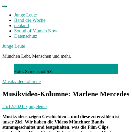
Skip
to
Junge Leute
content
Band der Woche
neuland
Sound of Munich Now
Datenschutz
Facebook
Twitter
Instagram
Junge Leute
München Lebt. Menschen und mehr.
Foto: Screenshot SZ
Musikvideokolumne
Musikvideo-Kolumne: Marlene Mercedes
25/12/2021
szjungeleute
Musikvideos zeigen Geschichten – und diese zu erzählen ist
unser Ziel. Wir haben die Videos Münchner Bands
stummgeschaltet und festgehalten, was die Film-Clips