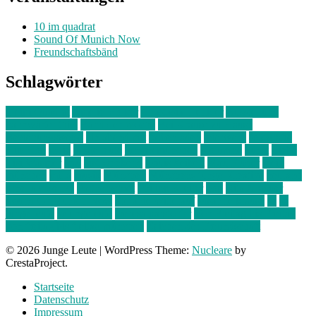
10 im quadrat
Sound Of Munich Now
Freundschaftsbänd
Schlagwörter
10 im Quadrat
Amelie Völker
Anastasia Trenkler
Ausstellung
bahnwärter thiel
Band der Woche
Bei Krause zu Hause
Beziehungsweise
ein abend mit
farbenladen
feierwerk
fotografie
Hip-Hop
indie
junge leute
junges münchen
Kolumne
kunst
Liebe
Lisi Wasmer
lmu
lost weekend
Louis Seibert
Max Fluder
mein
münchen
milla
musik
München
Münchens junge Kreative
neuland
ornella cosenza
Partnerschaft
Philipp Kreiter
pop
Rita Argauer
Sound Of Munich Now
Stefanie Witterauf
susanne krause
sz
sz
junge leute
szjungeleute
theresa parstorfer
Von Freitag bis Freitag
von freitag bis freitag münchen
Zeichen der Freundschaft
© 2026 Junge Leute
|
WordPress Theme:
Nucleare
by
CrestaProject.
Startseite
Datenschutz
Impressum