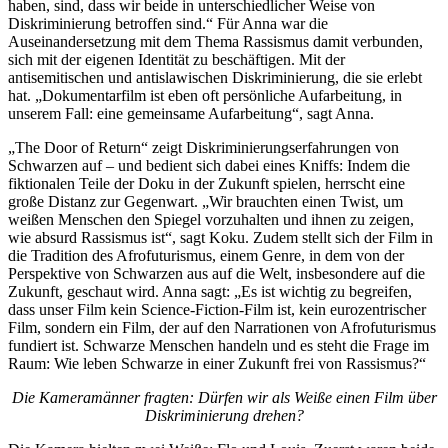
haben, sind, dass wir beide in unterschiedlicher Weise von
Diskriminierung betroffen sind.“ Für Anna war die
Auseinandersetzung mit dem Thema Rassismus damit verbunden,
sich mit der eigenen Identität zu beschäftigen. Mit der
antisemitischen und antislawischen Diskriminierung, die sie erlebt
hat. „Dokumentarfilm ist eben oft persönliche Aufarbeitung, in
unserem Fall: eine gemeinsame Aufarbeitung“, sagt Anna.
„The Door of Return“ zeigt Diskriminierungserfahrungen von
Schwarzen auf – und bedient sich dabei eines Kniffs: Indem die
fiktionalen Teile der Doku in der Zukunft spielen, herrscht eine
große Distanz zur Gegenwart. „Wir brauchten einen Twist, um
weißen Menschen den Spiegel vorzuhalten und ihnen zu zeigen,
wie absurd Rassismus ist“, sagt Koku. Zudem stellt sich der Film in
die Tradition des Afrofuturismus, einem Genre, in dem von der
Perspektive von Schwarzen aus auf die Welt, insbesondere auf die
Zukunft, geschaut wird. Anna sagt: „Es ist wichtig zu begreifen,
dass unser Film kein Science-Fiction-Film ist, kein eurozentrischer
Film, sondern ein Film, der auf den Narrationen von Afrofuturismus
fundiert ist. Schwarze Menschen handeln und es steht die Frage im
Raum: Wie leben Schwarze in einer Zukunft frei von Rassismus?“
Die Kameramänner fragten: Dürfen wir als Weiße einen Film über
Diskriminierung drehen?