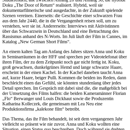
Doku „The Door of Return“ realisiert. Hybrid, weil sie
dokumentarfilmerische und ausgedachte, in der Zukunft spielende
Szenen vereinen. Einerseits: die Geschichte einer schwarzen Frau
aus dem Jahr 2440, die in die Vergangenheit reisen soll, um zu
verstehen, wer sie ist. Andererseits: Interviews mit Aktivistinnen
über das Schwarzsein in Deutschland und eine Betrachtung des
Rassismus anhand des N-Worts. Im Juli läuft der Film in Cannes, im
Katalog „New German Short Films“.
An einem kalten Tag am Anfang des Jahres sitzen Anna und Koku
in Seminarräumen in der HFF und sprechen per Videotelefonat über
ihren Film, der zu dem Zeitpunkt noch gar nicht fertig ist. Koku,
groß gewachsen, dunkelgrünes Hemd und lange schwarze Haare,
erscheint in der einen Kachel. In der Kachel daneben taucht Anna
auf, kurze Haare, beiger Pulli. Kommen die beiden ins Reden, dann
beschleicht einen das Gefühl, sie könnten stundenlang über jedes
Detail sprechen. Im Gespräch mit dabei sind die, die maßgeblich bei
der Umsetzung des Films halfen: die beiden Kameramänner Florian
„Flo“ Berwanger und Louis Dickhaut sowie die Produzentin
Katharina Kolleczek, die gemeinsam mit Lea Neu eine
Produktionsfirma „kalekone film“ betreibt.
Das Thema, das ihr Film behandelt, ist seit dem vergangenen Jahr
vielleicht so präsent wie nie zuvor. Anna und Koku wollten eine
Situation, einen Status quo beschreiben. Doch während sie drehten