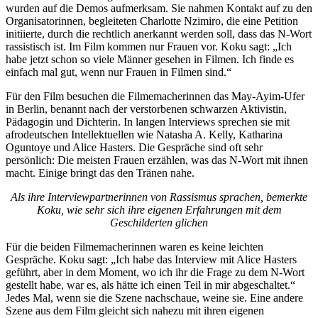
wurden auf die Demos aufmerksam. Sie nahmen Kontakt auf zu den
Organisatorinnen, begleiteten Charlotte Nzimiro, die eine Petition
initiierte, durch die rechtlich anerkannt werden soll, dass das N-Wort
rassistisch ist. Im Film kommen nur Frauen vor. Koku sagt: „Ich
habe jetzt schon so viele Männer gesehen in Filmen. Ich finde es
einfach mal gut, wenn nur Frauen in Filmen sind.“
Für den Film besuchen die Filmemacherinnen das May-Ayim-Ufer
in Berlin, benannt nach der verstorbenen schwarzen Aktivistin,
Pädagogin und Dichterin. In langen Interviews sprechen sie mit
afrodeutschen Intellektuellen wie Natasha A. Kelly, Katharina
Oguntoye und Alice Hasters. Die Gespräche sind oft sehr
persönlich: Die meisten Frauen erzählen, was das N-Wort mit ihnen
macht. Einige bringt das den Tränen nahe.
Als ihre Interviewpartnerinnen von Rassismus sprachen, bemerkte
Koku, wie sehr sich ihre eigenen Erfahrungen mit dem
Geschilderten glichen
Für die beiden Filmemacherinnen waren es keine leichten
Gespräche. Koku sagt: „Ich habe das Interview mit Alice Hasters
geführt, aber in dem Moment, wo ich ihr die Frage zu dem N-Wort
gestellt habe, war es, als hätte ich einen Teil in mir abgeschaltet.“
Jedes Mal, wenn sie die Szene nachschaue, weine sie. Eine andere
Szene aus dem Film gleicht sich nahezu mit ihren eigenen