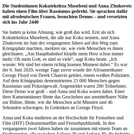
Die Studentinnen Kokutekeleza Musebeni und Anna Zhukovets
haben einen Film über Rassismus gedreht. Sie sprachen dafür
mit afrodeutschen Frauen, besuchten Demos – und versetzten
sich ins Jahr 2440
Sie hatten ja keine Ahnung, wie groß das wird. Erst als sich
Kokutekeleza Musebeni, die alle nur Koku nennen, und Anna
Zhukovets im Juni des vergangenen Jahres auf den Weg zum
Königsplatz machten, merkten sie, wie viele Menschen es ihnen
gleichtaten. „Am Hauptbahnhof klopfte mein Herz schon immer
mehr: Oh mein Gott, es sind so viele“, sagt Koku heute. „Ich
wusste: Wir sind bei einem richtig krassen Moment dabei.“ Es war
der 6. Juni 2020, wenige Tage zuvor wurde der Afroamerikaner
George Floyd von Derek Chauvin getötet, einem weißen Polizisten.
Auf dem Königsplatz demonstrierten 25 000 Menschen gegen
Rassismus und Polizeigewalt. Angemeldet waren 200 Teilnehmer.
Diese Demo war groß – und Anna und Koku waren dabei. Einer
ihrer Kameramänner filmte das Geschehen aus unmittelbarer Nähe
zur Bühne, filmte, wie die Menschen acht Minuten und 46
Sekunden schwiegen. In Gedenken an George Floyd.
Anna und Koku studieren an der Hochschule für Fernsehen und
Film (HFF) Dokumentarfilm und Fernsehpublizistik. In den
vergangenen zwei Jahren haben sie zusammen mit einem Team an
Studierenden, alle zwischen Anfang 20 und Anfang 30, die hybride