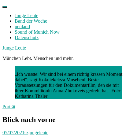
Skip
to
Junge Leute
content
Band der Woche
neuland
Sound of Munich Now
Datenschutz
Facebook
Twitter
Instagram
Junge Leute
München Lebt. Menschen und mehr.
„Ich wusste: Wir sind bei einem richtig krassen Moment
dabei“, sagt Kokutekeleza Musebeni. Beste
Voraussetzungen für den Dokumentarfilm, den sie mit
ihrer Kommilitonin Anna Zhukovets gedreht hat. Foto:
Katharina Thaler
Porträt
Blick nach vorne
05/07/2021
szjungeleute