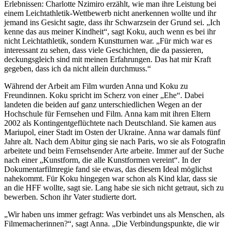
Erlebnissen: Charlotte Nzimiro erzählt, wie man ihre Leistung bei
einem Leichtathletik-Wettbewerb nicht anerkennen wollte und ihr
jemand ins Gesicht sagte, dass ihr Schwarzsein der Grund sei. „Ich
kenne das aus meiner Kindheit“, sagt Koku, auch wenn es bei ihr
nicht Leichtathletik, sondern Kunstturnen war. „Für mich war es
interessant zu sehen, dass viele Geschichten, die da passieren,
deckungsgleich sind mit meinen Erfahrungen. Das hat mir Kraft
gegeben, dass ich da nicht allein durchmuss.“
Während der Arbeit am Film wurden Anna und Koku zu
Freundinnen. Koku spricht im Scherz von einer „Ehe“. Dabei
landeten die beiden auf ganz unterschiedlichen Wegen an der
Hochschule für Fernsehen und Film. Anna kam mit ihren Eltern
2002 als Kontingentgeflüchtete nach Deutschland. Sie kamen aus
Mariupol, einer Stadt im Osten der Ukraine. Anna war damals fünf
Jahre alt. Nach dem Abitur ging sie nach Paris, wo sie als Fotografin
arbeitete und beim Fernsehsender Arte arbeite. Immer auf der Suche
nach einer „Kunstform, die alle Kunstformen vereint“. In der
Dokumentarfilmregie fand sie etwas, das diesem Ideal möglichst
nahekommt. Für Koku hingegen war schon als Kind klar, dass sie
an die HFF wollte, sagt sie. Lang habe sie sich nicht getraut, sich zu
bewerben. Schon ihr Vater studierte dort.
„Wir haben uns immer gefragt: Was verbindet uns als Menschen, als
Filmemacherinnen?“, sagt Anna. „Die Verbindungspunkte, die wir