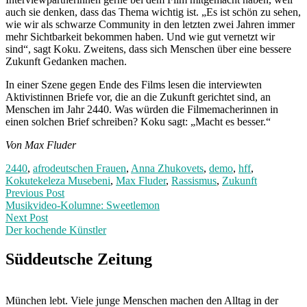
auch sie denken, dass das Thema wichtig ist. „Es ist schön zu sehen,
wie wir als schwarze Community in den letzten zwei Jahren immer
mehr Sichtbarkeit bekommen haben. Und wie gut vernetzt wir
sind“, sagt Koku. Zweitens, dass sich Menschen über eine bessere
Zukunft Gedanken machen.
In einer Szene gegen Ende des Films lesen die interviewten
Aktivistinnen Briefe vor, die an die Zukunft gerichtet sind, an
Menschen im Jahr 2440. Was würden die Filmemacherinnen in
einen solchen Brief schreiben? Koku sagt: „Macht es besser.“
Von Max Fluder
2440
,
afrodeutschen Frauen
,
Anna Zhukovets
,
demo
,
hff
,
Kokutekeleza Musebeni
,
Max Fluder
,
Rassismus
,
Zukunft
Post
Previous
Previous Post
post:
Musikvideo-Kolumne: Sweetlemon
navigation
Next Post
Der kochende Künstler
Next
Post:
Süddeutsche Zeitung
München lebt. Viele junge Menschen machen den Alltag in der