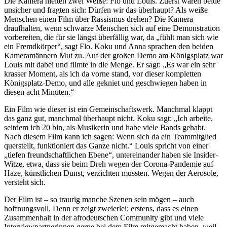
Die Kamera hielten zwei Weiße: Flo und Louis. Zuerst waren beide
unsicher und fragten sich: Dürfen wir das überhaupt? Als weiße
Menschen einen Film über Rassismus drehen? Die Kamera
draufhalten, wenn schwarze Menschen sich auf eine Demonstration
vorbereiten, die für sie längst überfällig war, da „fühlt man sich wie
ein Fremdkörper“, sagt Flo. Koku und Anna sprachen den beiden
Kameramännern Mut zu. Auf der großen Demo am Königsplatz war
Louis mit dabei und filmte in die Menge. Er sagt: „Es war ein sehr
krasser Moment, als ich da vorne stand, vor dieser kompletten
Königsplatz-Demo, und alle gekniet und geschwiegen haben in
diesen acht Minuten.“
Ein Film wie dieser ist ein Gemeinschaftswerk. Manchmal klappt
das ganz gut, manchmal überhaupt nicht. Koku sagt: „Ich arbeite,
seitdem ich 20 bin, als Musikerin und habe viele Bands gehabt.
Nach diesem Film kann ich sagen: Wenn sich da ein Teammitglied
querstellt, funktioniert das Ganze nicht.“ Louis spricht von einer
„tiefen freundschaftlichen Ebene“, untereinander haben sie Insider-
Witze, etwa, dass sie beim Dreh wegen der Corona-Pandemie auf
Haze, künstlichen Dunst, verzichten mussten. Wegen der Aerosole,
versteht sich.
Der Film ist – so traurig manche Szenen sein mögen – auch
hoffnungsvoll. Denn er zeigt zweierlei: erstens, dass es einen
Zusammenhalt in der afrodeutschen Community gibt und viele
Interviewpartnerinnen gerne bei dem Film mitgemacht haben, weil