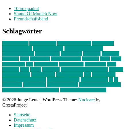
10 im quadrat
Sound Of Munich Now
Freundschaftsbänd
Schlagwörter
10 im Quadrat
Amelie Völker
Anastasia Trenkler
Ausstellung
bahnwärter thiel
Band der Woche
Bei Krause zu Hause
Beziehungsweise
ein abend mit
farbenladen
feierwerk
fotografie
Hip-Hop
indie
junge leute
junges münchen
Kolumne
kunst
Liebe
Lisi Wasmer
lmu
lost weekend
Louis Seibert
Max Fluder
mein
münchen
milla
musik
München
Münchens junge Kreative
neuland
ornella cosenza
Partnerschaft
Philipp Kreiter
pop
Rita Argauer
Sound Of Munich Now
Stefanie Witterauf
susanne krause
sz
sz
junge leute
szjungeleute
theresa parstorfer
Von Freitag bis Freitag
von freitag bis freitag münchen
Zeichen der Freundschaft
© 2026 Junge Leute
|
WordPress Theme:
Nucleare
by
CrestaProject.
Startseite
Datenschutz
Impressum