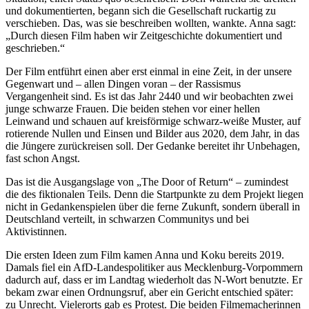
und dokumentierten, begann sich die Gesellschaft ruckartig zu
verschieben. Das, was sie beschreiben wollten, wankte. Anna sagt:
„Durch diesen Film haben wir Zeitgeschichte dokumentiert und
geschrieben.“
Der Film entführt einen aber erst einmal in eine Zeit, in der unsere
Gegenwart und – allen Dingen voran – der Rassismus
Vergangenheit sind. Es ist das Jahr 2440 und wir beobachten zwei
junge schwarze Frauen. Die beiden stehen vor einer hellen
Leinwand und schauen auf kreisförmige schwarz-weiße Muster, auf
rotierende Nullen und Einsen und Bilder aus 2020, dem Jahr, in das
die Jüngere zurückreisen soll. Der Gedanke bereitet ihr Unbehagen,
fast schon Angst.
Das ist die Ausgangslage von „The Door of Return“ – zumindest
die des fiktionalen Teils. Denn die Startpunkte zu dem Projekt liegen
nicht in Gedankenspielen über die ferne Zukunft, sondern überall in
Deutschland verteilt, in schwarzen Communitys und bei
Aktivistinnen.
Die ersten Ideen zum Film kamen Anna und Koku bereits 2019.
Damals fiel ein AfD-Landespolitiker aus Mecklenburg-Vorpommern
dadurch auf, dass er im Landtag wiederholt das N-Wort benutzte. Er
bekam zwar einen Ordnungsruf, aber ein Gericht entschied später:
zu Unrecht. Vielerorts gab es Protest. Die beiden Filmemacherinnen