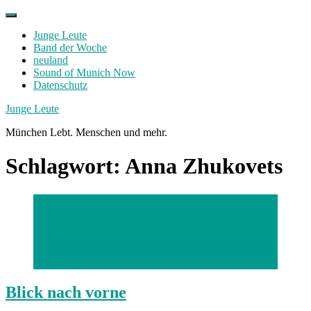
Skip
to
Junge Leute
content
Band der Woche
neuland
Sound of Munich Now
Datenschutz
Facebook
Twitter
Instagram
Junge Leute
München Lebt. Menschen und mehr.
Schlagwort:
Anna Zhukovets
„Ich wusste: Wir sind bei einem richtig krassen Moment
dabei“, sagt Kokutekeleza Musebeni. Beste
Voraussetzungen für den Dokumentarfilm, den sie mit
ihrer Kommilitonin Anna Zhukovets gedreht hat. Foto:
Katharina Thaler
Blick nach vorne