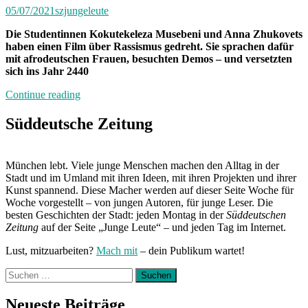
05/07/2021
szjungeleute
Die Studentinnen Kokutekeleza Musebeni und Anna Zhukovets
haben einen Film über Rassismus gedreht. Sie sprachen dafür
mit afrodeutschen Frauen, besuchten Demos – und versetzten
sich ins Jahr 2440
„Blick
Continue reading
nach
vorne“
Süddeutsche Zeitung
München lebt. Viele junge Menschen machen den Alltag in der
Stadt und im Umland mit ihren Ideen, mit ihren Projekten und ihrer
Kunst spannend. Diese Macher werden auf dieser Seite Woche für
Woche vorgestellt – von jungen Autoren, für junge Leser. Die
besten Geschichten der Stadt: jeden Montag in der
Süddeutschen
Zeitung
auf der Seite „Junge Leute“ – und jeden Tag im Internet.
Lust, mitzuarbeiten?
Mach mit
– dein Publikum wartet!
Suchen
nach:
Neueste Beiträge