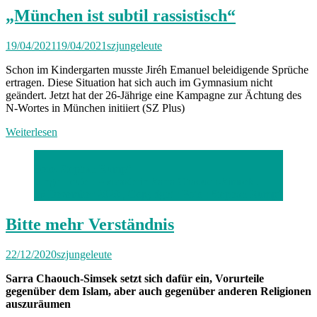
„München ist subtil rassistisch“
19/04/2021
19/04/2021
szjungeleute
Schon im Kindergarten musste Jiréh Emanuel beleidigende Sprüche
ertragen. Diese Situation hat sich auch im Gymnasium nicht
geändert. Jetzt hat der 26-Jährige eine Kampagne zur Ächtung des
N-Wortes in München initiiert (SZ Plus)
Weiterlesen
Foto: Stephan Rumpf
Junge Leute : Podcasterin Sarra Chaouch-Simsek ,
16.Dezember 2020 , Copyright : Foto : Stephan Rumpf
Bitte mehr Verständnis
22/12/2020
szjungeleute
Sarra Chaouch-Simsek setzt sich dafür ein, Vorurteile
gegenüber dem Islam, aber auch gegenüber anderen Religionen
auszuräumen