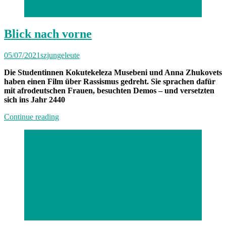
ihrer Kommilitonin Anna Zhukovets gedreht hat. Foto:
Katharina Thaler
Blick nach vorne
05/07/2021
szjungeleute
Die Studentinnen Kokutekeleza Musebeni und Anna Zhukovets
haben einen Film über Rassismus gedreht. Sie sprachen dafür
mit afrodeutschen Frauen, besuchten Demos – und versetzten
sich ins Jahr 2440
„Blick
Continue reading
nach
vorne“
Jiréh Emanuel möchte ein Bewusstsein für
diskriminierungsfreie Sprache schaffen. Foto: Stephan
Rumpf
Junge Leute Seite : Jireh Emanuel , Musiker und
Aktivist, Mitorganisator Black Lives Matter
Demonstrationen und Gruender der Kampagne N-Wort
Stoppen 2021, fotografiert am Koenigsplatz (Demo :
Black Lives Matter) , 14.April 2021 , Copyright : Foto :
Stephan Rumpf