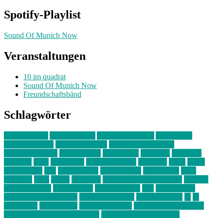
Spotify-Playlist
Sound Of Munich Now
Veranstaltungen
10 im quadrat
Sound Of Munich Now
Freundschaftsbänd
Schlagwörter
10 im Quadrat
Amelie Völker
Anastasia Trenkler
Ausstellung
bahnwärter thiel
Band der Woche
Bei Krause zu Hause
Beziehungsweise
ein abend mit
farbenladen
feierwerk
fotografie
Hip-Hop
indie
junge leute
junges münchen
Kolumne
kunst
Liebe
Lisi Wasmer
lmu
lost weekend
Louis Seibert
Max Fluder
mein
münchen
milla
musik
München
Münchens junge Kreative
neuland
ornella cosenza
Partnerschaft
Philipp Kreiter
pop
Rita Argauer
Sound Of Munich Now
Stefanie Witterauf
susanne krause
sz
sz
junge leute
szjungeleute
theresa parstorfer
Von Freitag bis Freitag
von freitag bis freitag münchen
Zeichen der Freundschaft