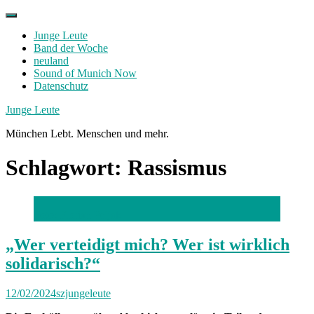
Skip
to
Junge Leute
content
Band der Woche
neuland
Sound of Munich Now
Datenschutz
Facebook
Twitter
Instagram
Junge Leute
München Lebt. Menschen und mehr.
Schlagwort:
Rassismus
Foto: Florian Peljak
„Wer verteidigt mich? Wer ist wirklich
solidarisch?“
12/02/2024
szjungeleute