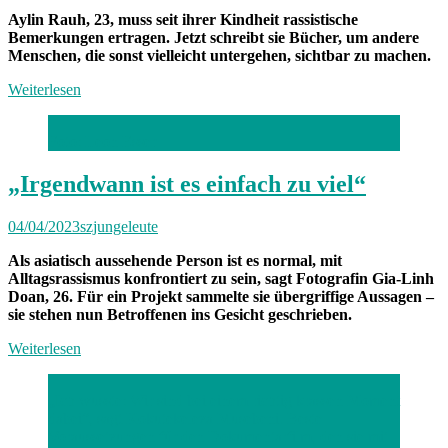
Aylin Rauh, 23, muss seit ihrer Kindheit rassistische
Bemerkungen ertragen. Jetzt schreibt sie Bücher, um andere
Menschen, die sonst vielleicht untergehen, sichtbar zu machen.
Weiterlesen
Foto: Leon Esser
„Irgendwann ist es einfach zu viel“
04/04/2023
szjungeleute
Als asiatisch aussehende Person ist es normal, mit
Alltagsrassismus konfrontiert zu sein, sagt Fotografin Gia-Linh
Doan, 26. Für ein Projekt sammelte sie übergriffige Aussagen –
sie stehen nun Betroffenen ins Gesicht geschrieben.
Weiterlesen
„Ich wusste: Wir sind bei einem richtig krassen Moment
dabei“, sagt Kokutekeleza Musebeni. Beste
Voraussetzungen für den Dokumentarfilm, den sie mit