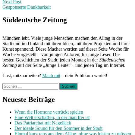
Next Post
Gesponserte Dankbarkeit
Next
Post:
Süddeutsche Zeitung
München lebt. Viele junge Menschen machen den Alltag in der
Stadt und im Umland mit ihren Ideen, mit ihren Projekten und ihrer
Kunst spannend. Diese Macher werden auf dieser Seite Woche für
Woche vorgestellt – von jungen Autoren, für junge Leser. Die
besten Geschichten der Stadt: jeden Montag in der
Süddeutschen
Zeitung
auf der Seite „Junge Leute“ – und jeden Tag im Internet.
Lust, mitzuarbeiten?
Mach mit
– dein Publikum wartet!
Suchen
nach:
Neueste Beiträge
Wenn die Hormone verrückt spielen
Eine Welt erschaffen, in der man frei ist
Das Patriarchat mit Nagellack
Der ideale Sound für den Sommer in der Stadt
Einmal kurz raus aus dem Alltag, ohne was leisten zu müssen