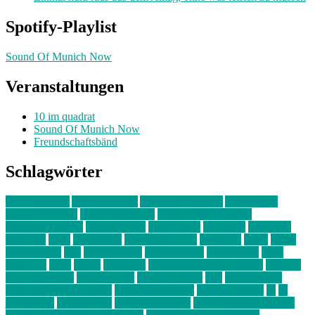
Spotify-Playlist
Sound Of Munich Now
Veranstaltungen
10 im quadrat
Sound Of Munich Now
Freundschaftsbänd
Schlagwörter
10 im Quadrat
Amelie Völker
Anastasia Trenkler
Ausstellung
bahnwärter thiel
Band der Woche
Bei Krause zu Hause
Beziehungsweise
ein abend mit
farbenladen
feierwerk
fotografie
Hip-Hop
indie
junge leute
junges münchen
Kolumne
kunst
Liebe
Lisi Wasmer
lmu
lost weekend
Louis Seibert
Max Fluder
mein
münchen
milla
musik
München
Münchens junge Kreative
neuland
ornella cosenza
Partnerschaft
Philipp Kreiter
pop
Rita Argauer
Sound Of Munich Now
Stefanie Witterauf
susanne krause
sz
sz
junge leute
szjungeleute
theresa parstorfer
Von Freitag bis Freitag