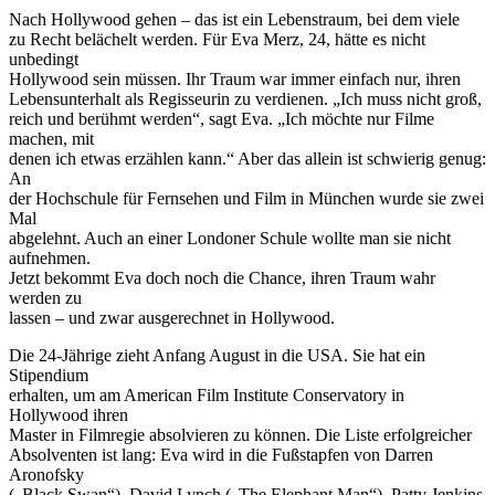
Nach Hollywood gehen – das ist ein Lebenstraum, bei dem viele
zu Recht belächelt werden. Für Eva Merz, 24, hätte es nicht
unbedingt
Hollywood sein müssen. Ihr Traum war immer einfach nur, ihren
Lebensunterhalt als Regisseurin zu verdienen. „Ich muss nicht groß,
reich und berühmt werden“, sagt Eva. „Ich möchte nur Filme
machen, mit
denen ich etwas erzählen kann.“ Aber das allein ist schwierig genug:
An
der Hochschule für Fernsehen und Film in München wurde sie zwei
Mal
abgelehnt. Auch an einer Londoner Schule wollte man sie nicht
aufnehmen.
Jetzt bekommt Eva doch noch die Chance, ihren Traum wahr
werden zu
lassen – und zwar ausgerechnet in Hollywood.
Die 24-Jährige zieht Anfang August in die USA. Sie hat ein
Stipendium
erhalten, um am American Film Institute Conservatory in
Hollywood ihren
Master in Filmregie absolvieren zu können. Die Liste erfolgreicher
Absolventen ist lang: Eva wird in die Fußstapfen von Darren
Aronofsky
(„Black Swan“), David Lynch („The Elephant Man“), Patty Jenkins