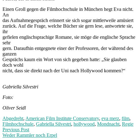
Einen Groll gegen die Filmhochschule in München hegt Eva nicht.
An
das Aufnahmegespräch erinnert sie sich sogar mittlerweile amüsiert
zurück. Auf die Frage, welche Bücher sie gern lese, antwortete sie,
ihr
gefielen englischsprachige Romane, sie möge die englische Sprache
sehr
gern. Daraufhin entgegnete einer der Professoren, der während des
ganzen
Gesprächs kaum ein Wort von sich gegeben hatte: „Sie glauben
doch wohl
nicht, dass sie direkt nach der Uni nach Hollywood kommen?“
Gabriella Silvestri
Foto:
Oliver Seidl
Abgedreht
,
American Film Institute Conservatory
,
eva merz
,
film
,
Filmhochschule
,
Gabriella Silvestri
,
hollywood
,
Mondnacht
,
Regie
Post
Previous
Previous Post
post:
Weder Rammler noch Erpel
navigation