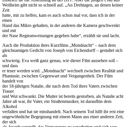
Weilheim gibt nicht so schnell auf. „An Drehtagen, an denen keiner
Zeit
hatte, mir zu helfen, kam es auch schon mal vor, dass ich in der
einen
Hand das Mikro gehalten, in der anderen die Kamera geschwenkt
und mit
der Nase Regieanweisungen gegeben habe“, erzählt sie und lacht.
Auch die Produktion ihres Kurzfilms „Mondnacht“ – nach dem
gleichnamigen Gedicht von Joseph von Eichendorff – gestaltet sich
als
schwierig. Eva weiß ganz genau, wie dieser Film aussehen soll –
und dass
er teuer werden wird. „Mondnacht“ wechselt zwischen Realität und
Phantasie, zwischen Gegenwart und Vergangenheit. Der Film
handelt von
der 18-jährigen Natalie, die nach dem Tod ihres Vaters zwischen
Trauer
und Wut schwankt. Die Mutter ist bereits gestorben, als Natalie acht
Jahre alt war, ihr Vater, ein Straßenmusiker, ist daraufhin dem
Alkohol
verfallen und hat sie misshandelt. Nach seinem Tod hilft ihr erst eine
ungewöhnliche Begegnung mit einem Mann aus einer anderen Zeit,
der sich
als Joseph vorstellt, das Vergangene zu verarbeiten und sich von