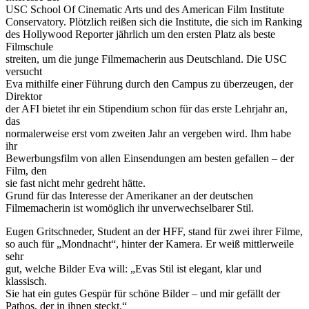
USC School Of Cinematic Arts und des American Film Institute
Conservatory. Plötzlich reißen sich die Institute, die sich im Ranking
des Hollywood Reporter jährlich um den ersten Platz als beste
Filmschule
streiten, um die junge Filmemacherin aus Deutschland. Die USC
versucht
Eva mithilfe einer Führung durch den Campus zu überzeugen, der
Direktor
der AFI bietet ihr ein Stipendium schon für das erste Lehrjahr an,
das
normalerweise erst vom zweiten Jahr an vergeben wird. Ihm habe
ihr
Bewerbungsfilm von allen Einsendungen am besten gefallen – der
Film, den
sie fast nicht mehr gedreht hätte.
Grund für das Interesse der Amerikaner an der deutschen
Filmemacherin ist womöglich ihr unverwechselbarer Stil.
Eugen Gritschneder, Student an der HFF, stand für zwei ihrer Filme,
so auch für „Mondnacht“, hinter der Kamera. Er weiß mittlerweile
sehr
gut, welche Bilder Eva will: „Evas Stil ist elegant, klar und
klassisch.
Sie hat ein gutes Gespür für schöne Bilder – und mir gefällt der
Pathos, der in ihnen steckt.“