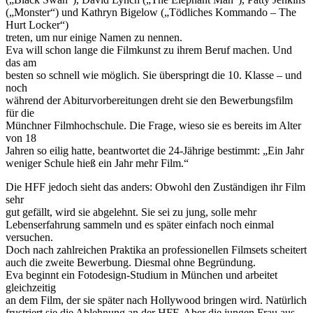
(„Monster“) und Kathryn Bigelow („Tödliches Kommando – The
Hurt Locker“)
treten, um nur einige Namen zu nennen.
Eva will schon lange die Filmkunst zu ihrem Beruf machen. Und
das am
besten so schnell wie möglich. Sie überspringt die 10. Klasse – und
noch
während der Abiturvorbereitungen dreht sie den Bewerbungsfilm
für die
Münchner Filmhochschule. Die Frage, wieso sie es bereits im Alter
von 18
Jahren so eilig hatte, beantwortet die 24-Jährige bestimmt: „Ein Jahr
weniger Schule hieß ein Jahr mehr Film.“
Die HFF jedoch sieht das anders: Obwohl den Zuständigen ihr Film
sehr
gut gefällt, wird sie abgelehnt. Sie sei zu jung, solle mehr
Lebenserfahrung sammeln und es später einfach noch einmal
versuchen.
Doch nach zahlreichen Praktika an professionellen Filmsets scheitert
auch die zweite Bewerbung. Diesmal ohne Begründung.
Eva beginnt ein Fotodesign-Studium in München und arbeitet
gleichzeitig
an dem Film, der sie später nach Hollywood bringen wird. Natürlich
frustriert sie die Ablehnung an der HFF. Aber die jungen Frau aus