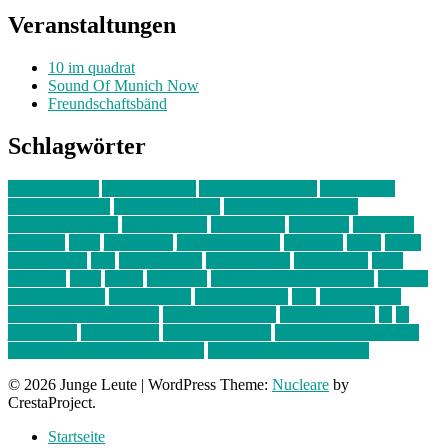
Veranstaltungen
10 im quadrat
Sound Of Munich Now
Freundschaftsbänd
Schlagwörter
10 im Quadrat
Amelie Völker
Anastasia Trenkler
Ausstellung
bahnwärter thiel
Band der Woche
Bei Krause zu Hause
Beziehungsweise
ein abend mit
farbenladen
feierwerk
fotografie
Hip-Hop
indie
junge leute
junges münchen
Kolumne
kunst
Liebe
Lisi Wasmer
lmu
lost weekend
Louis Seibert
Max Fluder
mein
münchen
milla
musik
München
Münchens junge Kreative
neuland
ornella cosenza
Partnerschaft
Philipp Kreiter
pop
Rita Argauer
Sound Of Munich Now
Stefanie Witterauf
susanne krause
sz
sz
junge leute
szjungeleute
theresa parstorfer
Von Freitag bis Freitag
von freitag bis freitag münchen
Zeichen der Freundschaft
© 2026 Junge Leute
|
WordPress Theme:
Nucleare
by
CrestaProject.
Startseite