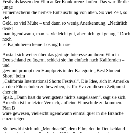
Festivals lassen den Film außer Konkurrenz laufen. Das war für die
junge
Filmemacherin die herbste Enttäuschung von allen. So viel Zeit, so
viel
Geld, so viel Mühe – und dann so wenig Anerkennung. „Natürlich
denkt
man irgendwann, man ist vielleicht gut, aber nicht gut genug.“ Doch
noch
ist Kapitulieren keine Lösung für sie.
Anstatt sich weiter über das geringe Interesse an ihrem Film in
Deutschland zu ärgern, schickt sie ihn einfach nach Kalifornien –
und
gewinnt prompt den Hauptpreis in der Kategorie „Best Student
Short“ beim
„California International Shorts Festival“. Die Idee, sich in Amerika
an den Filmschulen zu bewerben, ist für Eva zu diesem Zeitpunkt
eher ein
Spaß. „Dann hast du wenigstens nichts ausgelassen“, sagt sie sich.
Amerika ist ihr letzter Versuch, auf eine Filmschule zu kommen.
Plan B
wäre gewesen, vielleicht irgendwann einmal quer in die Branche
einzusteigen.
Sie bewirbt sich mit „Mondnacht“, dem Film, den in Deutschland