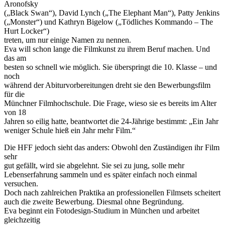
Aronofsky
(„Black Swan“), David Lynch („The Elephant Man“), Patty Jenkins
(„Monster“) und Kathryn Bigelow („Tödliches Kommando – The
Hurt Locker“)
treten, um nur einige Namen zu nennen.
Eva will schon lange die Filmkunst zu ihrem Beruf machen. Und
das am
besten so schnell wie möglich. Sie überspringt die 10. Klasse – und
noch
während der Abiturvorbereitungen dreht sie den Bewerbungsfilm
für die
Münchner Filmhochschule. Die Frage, wieso sie es bereits im Alter
von 18
Jahren so eilig hatte, beantwortet die 24-Jährige bestimmt: „Ein Jahr
weniger Schule hieß ein Jahr mehr Film.“
Die HFF jedoch sieht das anders: Obwohl den Zuständigen ihr Film
sehr
gut gefällt, wird sie abgelehnt. Sie sei zu jung, solle mehr
Lebenserfahrung sammeln und es später einfach noch einmal
versuchen.
Doch nach zahlreichen Praktika an professionellen Filmsets scheitert
auch die zweite Bewerbung. Diesmal ohne Begründung.
Eva beginnt ein Fotodesign-Studium in München und arbeitet
gleichzeitig