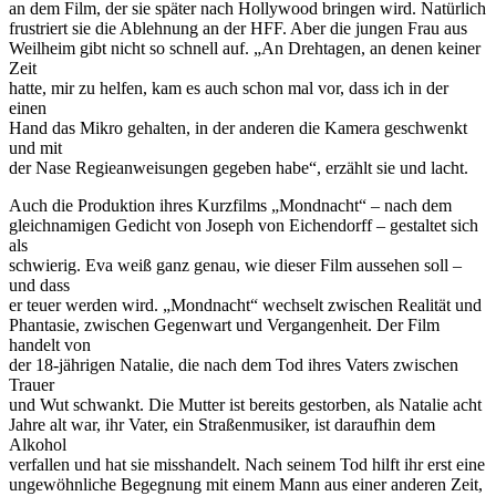
an dem Film, der sie später nach Hollywood bringen wird. Natürlich
frustriert sie die Ablehnung an der HFF. Aber die jungen Frau aus
Weilheim gibt nicht so schnell auf. „An Drehtagen, an denen keiner
Zeit
hatte, mir zu helfen, kam es auch schon mal vor, dass ich in der
einen
Hand das Mikro gehalten, in der anderen die Kamera geschwenkt
und mit
der Nase Regieanweisungen gegeben habe“, erzählt sie und lacht.
Auch die Produktion ihres Kurzfilms „Mondnacht“ – nach dem
gleichnamigen Gedicht von Joseph von Eichendorff – gestaltet sich
als
schwierig. Eva weiß ganz genau, wie dieser Film aussehen soll –
und dass
er teuer werden wird. „Mondnacht“ wechselt zwischen Realität und
Phantasie, zwischen Gegenwart und Vergangenheit. Der Film
handelt von
der 18-jährigen Natalie, die nach dem Tod ihres Vaters zwischen
Trauer
und Wut schwankt. Die Mutter ist bereits gestorben, als Natalie acht
Jahre alt war, ihr Vater, ein Straßenmusiker, ist daraufhin dem
Alkohol
verfallen und hat sie misshandelt. Nach seinem Tod hilft ihr erst eine
ungewöhnliche Begegnung mit einem Mann aus einer anderen Zeit,