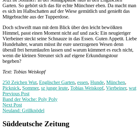
Garten. So gehört sich das für echte Münchner eben. Da macht man
es sich im Halbschatten auf der Wiese gemütlich und genießt das
Mitgebrachte aus der Tupperdose.
Doch schweift man mit dem Blick über den leicht bewölkten
Himmel, passt einen Moment nicht auf und zack: Ein neugieriger
Vierbeiner steckt seine Schnauze in das Essen. Guten Appetit. Liebe
Hundehalter, warum müsst ihr eure unerzogenen Wesen denn
überall frei herumlaufen lassen und warum kümmert es euch nicht,
wenn die kleinen Streuner sich auf eigene Erkundungstour
begeben?
Text: Tobias Weiskopf
250 Zeichen Wut
,
Englischer Garten
,
essen
,
Hunde
,
München
,
Picknick
,
Sommer
,
sz junge leute
,
Tobias Weiskopf
,
Vierbeiner
,
wut
Post
Previous
Previous Post
post:
Band der Woche: Poly Poly
navigation
Next Post
Neuland: Grillknödel
Next
Post:
Süddeutsche Zeitung