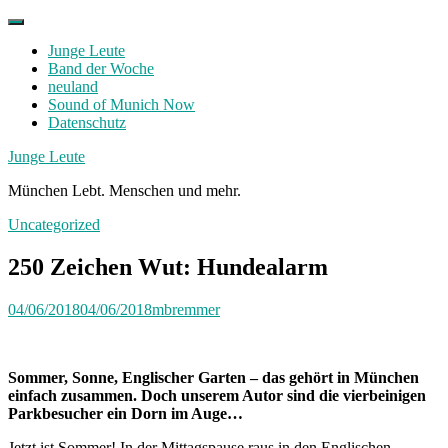
Skip
to
Junge Leute
content
Band der Woche
neuland
Sound of Munich Now
Datenschutz
Facebook
Twitter
Instagram
Junge Leute
München Lebt. Menschen und mehr.
Uncategorized
250 Zeichen Wut: Hundealarm
04/06/2018
04/06/2018
mbremmer
Sommer, Sonne, Englischer Garten – das gehört in München
einfach zusammen. Doch unserem Autor sind die vierbeinigen
Parkbesucher ein Dorn im Auge…
Jetzt ist Sommer! In der Mittagspause raus in den Englischen