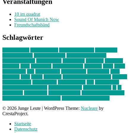
Veranstaltungen
10 im quadrat
Sound Of Munich Now
Freundschaftsbänd
Schlagwörter
10 im Quadrat
Amelie Völker
Anastasia Trenkler
Ausstellung
bahnwärter thiel
Band der Woche
Bei Krause zu Hause
Beziehungsweise
ein abend mit
farbenladen
feierwerk
fotografie
Hip-Hop
indie
junge leute
junges münchen
Kolumne
kunst
Liebe
Lisi Wasmer
lmu
lost weekend
Louis Seibert
Max Fluder
mein
münchen
milla
musik
München
Münchens junge Kreative
neuland
ornella cosenza
Partnerschaft
Philipp Kreiter
pop
Rita Argauer
Sound Of Munich Now
Stefanie Witterauf
susanne krause
sz
sz
junge leute
szjungeleute
theresa parstorfer
Von Freitag bis Freitag
von freitag bis freitag münchen
Zeichen der Freundschaft
© 2026 Junge Leute
|
WordPress Theme:
Nucleare
by
CrestaProject.
Startseite
Datenschutz