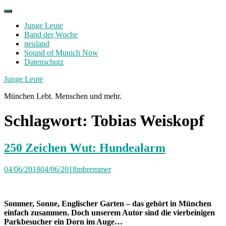
Skip
to
Junge Leute
content
Band der Woche
neuland
Sound of Munich Now
Datenschutz
Facebook
Twitter
Instagram
Junge Leute
München Lebt. Menschen und mehr.
Schlagwort:
Tobias Weiskopf
250 Zeichen Wut: Hundealarm
04/06/2018
04/06/2018
mbremmer
Sommer, Sonne, Englischer Garten – das gehört in München
einfach zusammen. Doch unserem Autor sind die vierbeinigen
Parkbesucher ein Dorn im Auge…