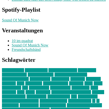
Spotify-Playlist
Sound Of Munich Now
Veranstaltungen
10 im quadrat
Sound Of Munich Now
Freundschaftsbänd
Schlagwörter
10 im Quadrat
Amelie Völker
Anastasia Trenkler
Ausstellung
bahnwärter thiel
Band der Woche
Bei Krause zu Hause
Beziehungsweise
ein abend mit
farbenladen
feierwerk
fotografie
Hip-Hop
indie
junge leute
junges münchen
Kolumne
kunst
Liebe
Lisi Wasmer
lmu
lost weekend
Louis Seibert
Max Fluder
mein
münchen
milla
musik
München
Münchens junge Kreative
neuland
ornella cosenza
Partnerschaft
Philipp Kreiter
pop
Rita Argauer
Sound Of Munich Now
Stefanie Witterauf
susanne krause
sz
sz
junge leute
szjungeleute
theresa parstorfer
Von Freitag bis Freitag