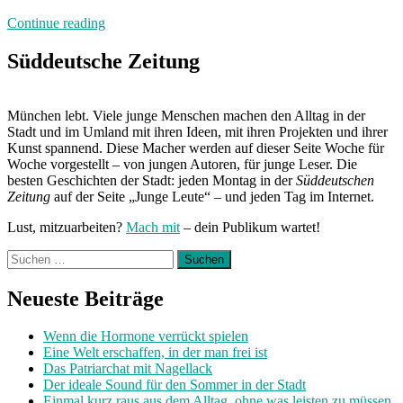
„250
Continue reading
Zeichen
Wut:
Süddeutsche Zeitung
Hundealarm“
München lebt. Viele junge Menschen machen den Alltag in der
Stadt und im Umland mit ihren Ideen, mit ihren Projekten und ihrer
Kunst spannend. Diese Macher werden auf dieser Seite Woche für
Woche vorgestellt – von jungen Autoren, für junge Leser. Die
besten Geschichten der Stadt: jeden Montag in der
Süddeutschen
Zeitung
auf der Seite „Junge Leute“ – und jeden Tag im Internet.
Lust, mitzuarbeiten?
Mach mit
– dein Publikum wartet!
Suchen
nach:
Neueste Beiträge
Wenn die Hormone verrückt spielen
Eine Welt erschaffen, in der man frei ist
Das Patriarchat mit Nagellack
Der ideale Sound für den Sommer in der Stadt
Einmal kurz raus aus dem Alltag, ohne was leisten zu müssen