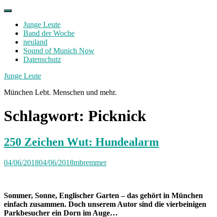
Skip
to
Junge Leute
content
Band der Woche
neuland
Sound of Munich Now
Datenschutz
Facebook
Twitter
Instagram
Junge Leute
München Lebt. Menschen und mehr.
Schlagwort:
Picknick
250 Zeichen Wut: Hundealarm
04/06/2018
04/06/2018
mbremmer
Sommer, Sonne, Englischer Garten – das gehört in München
einfach zusammen. Doch unserem Autor sind die vierbeinigen
Parkbesucher ein Dorn im Auge…