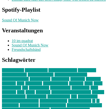
Spotify-Playlist
Sound Of Munich Now
Veranstaltungen
10 im quadrat
Sound Of Munich Now
Freundschaftsbänd
Schlagwörter
10 im Quadrat
Amelie Völker
Anastasia Trenkler
Ausstellung
bahnwärter thiel
Band der Woche
Bei Krause zu Hause
Beziehungsweise
ein abend mit
farbenladen
feierwerk
fotografie
Hip-Hop
indie
junge leute
junges münchen
Kolumne
kunst
Liebe
Lisi Wasmer
lmu
lost weekend
Louis Seibert
Max Fluder
mein
münchen
milla
musik
München
Münchens junge Kreative
neuland
ornella cosenza
Partnerschaft
Philipp Kreiter
pop
Rita Argauer
Sound Of Munich Now
Stefanie Witterauf
susanne krause
sz
sz
junge leute
szjungeleute
theresa parstorfer
Von Freitag bis Freitag