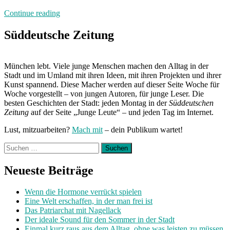
„250
Continue reading
Zeichen
Wut:
Süddeutsche Zeitung
Hundealarm“
München lebt. Viele junge Menschen machen den Alltag in der
Stadt und im Umland mit ihren Ideen, mit ihren Projekten und ihrer
Kunst spannend. Diese Macher werden auf dieser Seite Woche für
Woche vorgestellt – von jungen Autoren, für junge Leser. Die
besten Geschichten der Stadt: jeden Montag in der
Süddeutschen
Zeitung
auf der Seite „Junge Leute“ – und jeden Tag im Internet.
Lust, mitzuarbeiten?
Mach mit
– dein Publikum wartet!
Suchen
nach:
Neueste Beiträge
Wenn die Hormone verrückt spielen
Eine Welt erschaffen, in der man frei ist
Das Patriarchat mit Nagellack
Der ideale Sound für den Sommer in der Stadt
Einmal kurz raus aus dem Alltag, ohne was leisten zu müssen