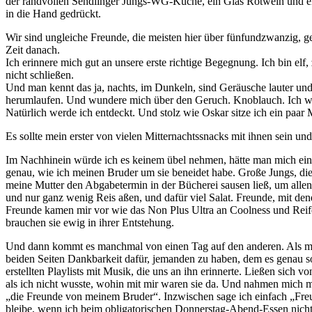
der randvollen Sendlinger Jungs-WG-Küche, ein Glas Rotwein und e
in die Hand gedrückt.
Wir sind ungleiche Freunde, die meisten hier über fünfundzwanzig, ge
Zeit danach.
Ich erinnere mich gut an unsere erste richtige Begegnung. Ich bin e
nicht schließen.
Und man kennt das ja, nachts, im Dunkeln, sind Geräusche lauter und G
herumlaufen. Und wundere mich über den Geruch. Knoblauch. Ich werde
Natürlich werde ich entdeckt. Und stolz wie Oskar sitze ich ein paa
Es sollte mein erster von vielen Mitternachtssnacks mit ihnen sein u
Im Nachhinein würde ich es keinem übel nehmen, hätte man mich einfa
genau, wie ich meinen Bruder um sie beneidet habe. Große Jungs, di
meine Mutter den Abgabetermin in der Bücherei sausen ließ, um alle
und nur ganz wenig Reis aßen, und dafür viel Salat. Freunde, mit den
Freunde kamen mir vor wie das Non Plus Ultra an Coolness und Reife.
brauchen sie ewig in ihrer Entstehung.
Und dann kommt es manchmal von einen Tag auf den anderen. Als mei
beiden Seiten Dankbarkeit dafür, jemanden zu haben, dem es genau so
erstellten Playlists mit Musik, die uns an ihn erinnerte. Ließen sich 
als ich nicht wusste, wohin mit mir waren sie da. Und nahmen mich mi
„die Freunde von meinem Bruder“. Inzwischen sage ich einfach „Freun
bleibe, wenn ich beim obligatorischen Donnerstag-Abend-Essen nicht