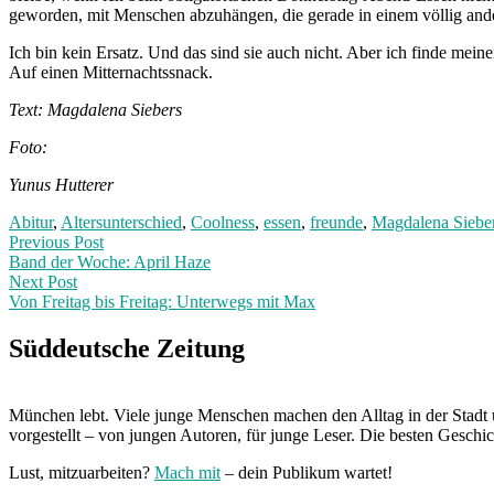
geworden, mit Menschen abzuhängen, die gerade in einem völlig ande
Ich bin kein Ersatz. Und das sind sie auch nicht. Aber ich finde me
Auf einen Mitternachtssnack.
Text: Magdalena Siebers
Foto:
Yunus Hutterer
Abitur
,
Altersunterschied
,
Coolness
,
essen
,
freunde
,
Magdalena Siebe
Post
Previous
Previous Post
post:
Band der Woche: April Haze
navigation
Next Post
Von Freitag bis Freitag: Unterwegs mit Max
Next
Post:
Süddeutsche Zeitung
München lebt. Viele junge Menschen machen den Alltag in der Stadt 
vorgestellt – von jungen Autoren, für junge Leser. Die besten Geschi
Lust, mitzuarbeiten?
Mach mit
– dein Publikum wartet!