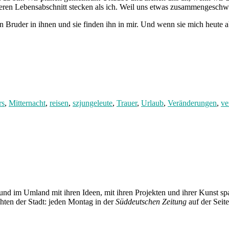
ren Lebensabschnitt stecken als ich. Weil uns etwas zusammengeschwei
inen Bruder in ihnen und sie finden ihn in mir. Und wenn sie mich heu
rs
,
Mitternacht
,
reisen
,
szjungeleute
,
Trauer
,
Urlaub
,
Veränderungen
,
ve
und im Umland mit ihren Ideen, mit ihren Projekten und ihrer Kunst 
chten der Stadt: jeden Montag in der
Süddeutschen Zeitung
auf der Seit