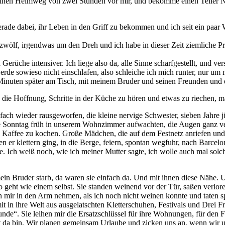
inen Heimweg von zwei Stunden vor mir, und bekomme einen Teller Na
rade dabei, ihr Leben in den Griff zu bekommen und ich seit ein paar 
lf, zwölf, irgendwas um den Dreh und ich habe in dieser Zeit ziemlich
erüche intensiver. Ich liege also da, alle Sinne scharfgestellt, und ve
 sowieso nicht einschlafen, also schleiche ich mich runter, nur um m
r Minuten später am Tisch, mit meinem Bruder und seinen Freunden und 
nd die Hoffnung, Schritte in der Küche zu hören und etwas zu riechen,
ch wieder rausgeworfen, die kleine nervige Schwester, sieben Jahre jü
e Sonntag früh in unserem Wohnzimmer aufwachten, die Augen ganz verq
n Kaffee zu kochen. Große Mädchen, die auf dem Festnetz anriefen und
en er klettern ging, in die Berge, feiern, spontan wegfuhr, nach Barcel
 Ich weiß noch, wie ich meiner Mutter sagte, ich wolle auch mal solch
n Bruder starb, da waren sie einfach da. Und mit ihnen diese Nähe. 
 geht wie einem selbst. Sie standen weinend vor der Tür, saßen verlo
von mir in den Arm nehmen, als ich noch nicht weinen konnte und taten spä
t in ihre Welt aus ausgelatschten Kletterschuhen, Festivals und Drei 
de“. Sie leihen mir die Ersatzschlüssel für ihre Wohnungen, für den F
 da bin. Wir planen gemeinsam Urlaube und zicken uns an, wenn wir un