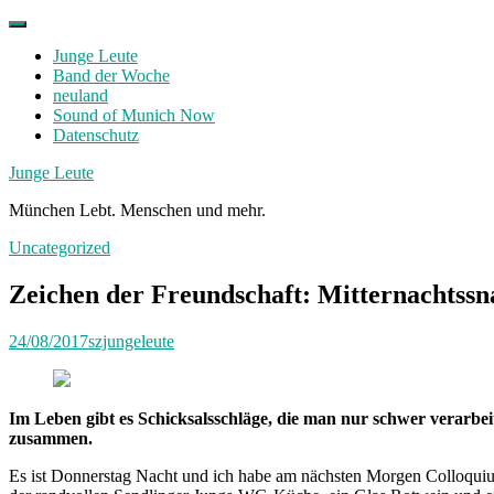
Skip
to
Junge Leute
content
Band der Woche
neuland
Sound of Munich Now
Datenschutz
Facebook
Twitter
Instagram
Junge Leute
München Lebt. Menschen und mehr.
Uncategorized
Zeichen der Freundschaft: Mitternachtssn
24/08/2017
szjungeleute
Im Leben gibt es Schicksalsschläge, die man nur schwer verarbei
zusammen.
Es ist Donnerstag Nacht und ich habe am nächsten Morgen Colloquiums