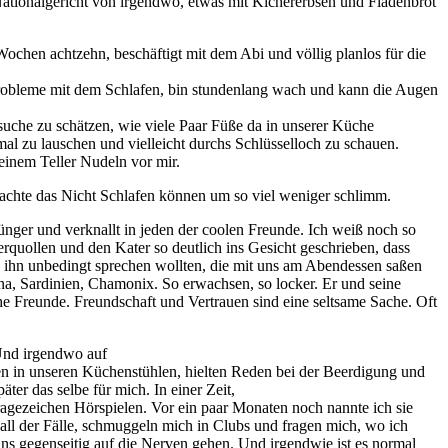
tionalgericht von irgendwo, etwas mit Kichererbsen und Fladenbrot
Wochen achtzehn, beschäftigt mit dem Abi und völlig planlos für die
e Probleme mit dem Schlafen, bin stundenlang wach und kann die Augen
rsuche zu schätzen, wie viele Paar Füße da in unserer Küche
al zu lauschen und vielleicht durchs Schlüsselloch zu schauen.
einem Teller Nudeln vor mir.
 machte das Nicht Schlafen können um so viel weniger schlimm.
nger und verknallt in jeden der coolen Freunde. Ich weiß noch so
uollen und den Kater so deutlich ins Gesicht geschrieben, dass
 ihn unbedingt sprechen wollten, die mit uns am Abendessen saßen
ona, Sardinien, Chamonix. So erwachsen, so locker. Er und seine
e Freunde. Freundschaft und Vertrauen sind eine seltsame Sache. Oft
Und irgendwo auf
ren in unseren Küchenstühlen, hielten Reden bei der Beerdigung und
ter das selbe für mich. In einer Zeit,
Fragezeichen Hörspielen. Vor ein paar Monaten noch nannte ich sie
all der Fälle, schmuggeln mich in Clubs und fragen mich, wo ich
s gegenseitig auf die Nerven gehen. Und irgendwie ist es normal