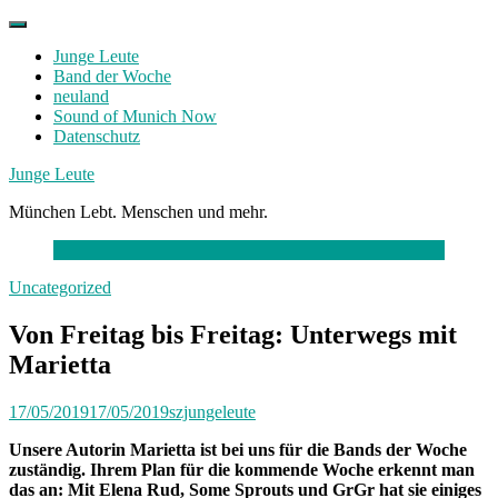
Skip
to
Junge Leute
content
Band der Woche
neuland
Sound of Munich Now
Datenschutz
Facebook
Twitter
Instagram
Junge Leute
München Lebt. Menschen und mehr.
Uncategorized
Von Freitag bis Freitag: Unterwegs mit
Marietta
17/05/2019
17/05/2019
szjungeleute
Unsere Autorin Marietta ist bei uns für die Bands der Woche
zuständig. Ihrem Plan für die kommende Woche erkennt man
das an: Mit Elena Rud, Some Sprouts und GrGr hat sie einiges