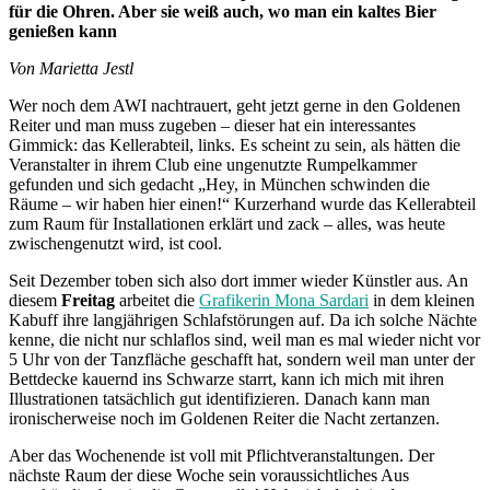
für die Ohren. Aber sie weiß auch, wo man ein kaltes Bier
genießen kann
Von Marietta Jestl
Wer noch dem AWI nachtrauert, geht jetzt gerne in den Goldenen
Reiter und man muss zugeben – dieser hat ein interessantes
Gimmick: das Kellerabteil, links. Es scheint zu sein, als hätten die
Veranstalter in ihrem Club eine ungenutzte Rumpelkammer
gefunden und sich gedacht „Hey, in München schwinden die
Räume – wir haben hier einen!“ Kurzerhand wurde das Kellerabteil
zum Raum für Installationen erklärt und zack – alles, was heute
zwischengenutzt wird, ist cool.
Seit Dezember toben sich also dort immer wieder Künstler aus. An
diesem
Freitag
arbeitet die
Grafikerin Mona Sardari
in dem kleinen
Kabuff ihre langjährigen Schlafstörungen auf. Da ich solche Nächte
kenne, die nicht nur schlaflos sind, weil man es mal wieder nicht vor
5 Uhr von der Tanzfläche geschafft hat, sondern weil man unter der
Bettdecke kauernd ins Schwarze starrt, kann ich mich mit ihren
Illustrationen tatsächlich gut identifizieren. Danach kann man
ironischerweise noch im Goldenen Reiter die Nacht zertanzen.
Aber das Wochenende ist voll mit Pflichtveranstaltungen. Der
nächste Raum der diese Woche sein voraussichtliches Aus