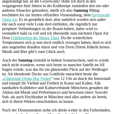
angekündigt hat, ist die Geyerwally! Habe ich doch in den
vergangenen fünf Jahren in der Kultkneipe zumindest den ein oder
anderen Absacker getrunken, stiefle ich also
Samstag
Mittag
erschüttert los zur letzten offiziellen Veranstaltung, dem
Geyerwally
Open Air
. Es ist gemütlich dort, aber natürlich werden sich außer
mir auch sonst viele Leute dort einfinden, die eigentlich nur
periphere Verbindungen zu der Boazn haben, daher wird es
vermutlich bald zu voll und ich übersiedle zum nächsten Open Air:
Dem
Frühlingsfest der Minna Thiel
. Da die winterlichen
Temperaturen sich ja nun doch endlich verzogen haben, lässt es sich
also angenehm draußen sitzen und von Doris Dörrie Häkeln lernen.
Musik und Bier gibt’s zum Glück auch.
Auch der
Sonntag
erstrahlt in hellem Sonnenschein, und es würde
mich nicht wundern, wenn sich heute so mancher Satellit im All
fragen würde, was das für ein glänzender Fleck auf der Weltkugel
ist. Als blendende Decke aus Goldfolie marschiert heute die
„
Glänzende Demo Der Vielen
“ von 12 Uhr an durch die Innenstadt
und kämpft für Vielfalt und Freiheit in Kunst und Kultur. Alle
namhaften Kollektive und Kulturverbände Münchens gestalten die
Aktion mit Musik und Performances und beweisen eines: Sowohl
Sub- als auch Hochkultur in München sind alles andere als bereit,
sich in ihrem Wirken einschränken zu lassen.
Nach der Demonstration ziehe ich direkt weiter in den Farbenladen,