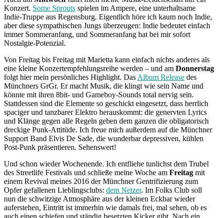
Konzert.
Some Sprouts
spielen im Ampere, eine unterhaltsame
Indie-Truppe aus Regensburg. Eigentlich höre ich kaum noch Indie,
aber diese sympathischen Jungs überzeugen: Indie bedeutet einfach
immer Sommeranfang, und Sommeranfang hat bei mir sofort
Nostalgie-Potenzial.
Von Freitag bis Freitag mit Marietta kann einfach nichts anderes als
eine kleine Konzertempfehlungsreihe werden – und am
Donnerstag
folgt hier mein persönliches Highlight. Das
Album Release
des
Münchners GrGr. Er macht Musik, die klingt wie sein Name und
könnte mit ihren 8bit- und Gameboy-Sounds total nervig sein.
Stattdessen sind die Elemente so geschickt eingesetzt, dass herrlich
spaciger und tanzbarer Elektro herauskommt: die genervten Lyrics
und Klänge gegen alle Regeln geben dem ganzen die obligatorisch
dreckige Punk-Attitüde. Ich freue mich außerdem auf die Münchner
Support Band Elvis De Sade, die wunderbar depressiven, kühlen
Post-Punk präsentieren. Sehenswert!
Und schon wieder Wochenende. Ich entfliehe tunlichst dem Trubel
des Streetlife Festivals und schließe meine Woche am
Freitag
mit
einem Revival meines 2016 der Münchner Gentrifizierung zum
Opfer gefallenen Lieblingsclubs:
dem Netzer
. Im Folks Club soll
nun die schwitzige Atmosphäre aus der kleinen Eckbar wieder
auferstehen, Eintritt ist immerhin wie damals frei, mal sehen, ob es
auch einen schiefen und ständig besetzten Kicker gibt. Nach ein