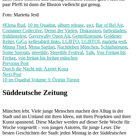
paar Pfeffi ist dann die Illusion vielleicht gut genug.
Foto: Marietta Jestl
#Elena Rud
,
10 im Quadrat
,
album release
,
awi
,
Bar of Bel Air
,
Container Collective
,
Demo der Vielen
,
Diskussion
,
farbenladen
,
frühlingsfest
,
Gayerwally Open Air
,
Gentrifizierung
,
Goldener
Reiter
,
GrGr
,
kellerabteil links
,
LGBTQ
,
LGBTQI
,
marietta jestl
,
Minna Thiel
,
Mona Sardari
,
Nachtleben München
,
Schlafstörung
,
Some Sprouts
,
streetlife
,
Streetlife Festival
,
Talk
,
Von Freitag bis
Freitag
,
von freitag bis freitag münchen
Post
Previous
Previous Post
post:
Durch die Nacht mit: Azeret Koua
navigation
Next Post
10 im Quadrat Volume 3: Özgün Turgut
Next
Post:
Süddeutsche Zeitung
München lebt. Viele junge Menschen machen den Alltag in der
Stadt und im Umland mit ihren Ideen, mit ihren Projekten und ihrer
Kunst spannend. Diese Macher werden auf dieser Seite Woche für
Woche vorgestellt – von jungen Autoren, für junge Leser. Die
besten Geschichten der Stadt: jeden Montag in der
Süddeutschen