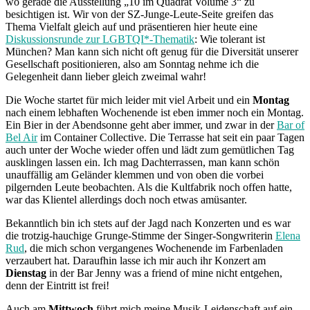
wo gerade die Ausstellung „10 im Quadrat Volume 3“ zu
besichtigen ist. Wir von der SZ-Junge-Leute-Seite greifen das
Thema Vielfalt gleich auf und präsentieren hier heute eine
Diskussionsrunde zur LGBTQI*-Thematik
: Wie tolerant ist
München? Man kann sich nicht oft genug für die Diversität unserer
Gesellschaft positionieren, also am Sonntag nehme ich die
Gelegenheit dann lieber gleich zweimal wahr!
Die Woche startet für mich leider mit viel Arbeit und ein
Montag
nach einem lebhaften Wochenende ist eben immer noch ein Montag.
Ein Bier in der Abendsonne geht aber immer, und zwar in der
Bar of
Bel Air
im Container Collective. Die Terrasse hat seit ein paar Tagen
auch unter der Woche wieder offen und lädt zum gemütlichen Tag
ausklingen lassen ein. Ich mag Dachterrassen, man kann schön
unauffällig am Geländer klemmen und von oben die vorbei
pilgernden Leute beobachten. Als die Kultfabrik noch offen hatte,
war das Klientel allerdings doch noch etwas amüsanter.
Bekanntlich bin ich stets auf der Jagd nach Konzerten und es war
die trotzig-hauchige Grunge-Stimme der Singer-Songwriterin
Elena
Rud
, die mich schon vergangenes Wochenende im Farbenladen
verzaubert hat. Daraufhin lasse ich mir auch ihr Konzert am
Dienstag
in der Bar Jenny was a friend of mine nicht entgehen,
denn der Eintritt ist frei!
Auch am
Mittwoch
führt mich meine Musik-Leidenschaft auf ein