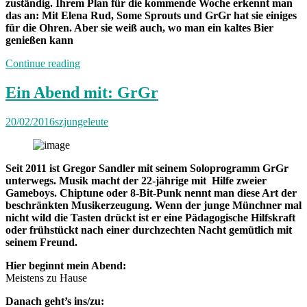
zuständig. Ihrem Plan für die kommende Woche erkennt man
das an: Mit Elena Rud, Some Sprouts und GrGr hat sie einiges
für die Ohren. Aber sie weiß auch, wo man ein kaltes Bier
genießen kann
„Von
Continue reading
Freitag
bis
Ein Abend mit: GrGr
Freitag:
Unterwegs
20/02/2016
szjungeleute
mit
Marietta“
Seit 2011 ist Gregor Sandler mit seinem Soloprogramm GrGr
unterwegs. Musik macht der 22-jährige mit Hilfe zweier
Gameboys. Chiptune oder 8-Bit-Punk nennt man diese Art der
beschränkten Musikerzeugung. Wenn der junge Münchner mal
nicht wild die Tasten drückt ist er eine Pädagogische Hilfskraft
oder frühstückt nach einer durchzechten Nacht gemütlich mit
seinem Freund.
Hier beginnt mein Abend:
Meistens zu Hause
Danach geht’s ins/zu: