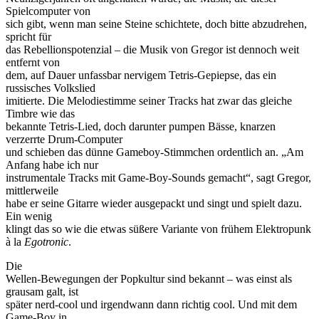
Spielcomputer von
sich gibt, wenn man seine Steine schichtete, doch bitte abzudrehen,
spricht für
das Rebellionspotenzial – die Musik von Gregor ist dennoch weit
entfernt von
dem, auf Dauer unfassbar nervigem Tetris-Gepiepse, das ein
russisches Volkslied
imitierte. Die Melodiestimme seiner Tracks hat zwar das gleiche
Timbre wie das
bekannte Tetris-Lied, doch darunter pumpen Bässe, knarzen
verzerrte Drum-Computer
und schieben das dünne Gameboy-Stimmchen ordentlich an. „Am
Anfang habe ich nur
instrumentale Tracks mit Game-Boy-Sounds gemacht“, sagt Gregor,
mittlerweile
habe er seine Gitarre wieder ausgepackt und singt und spielt dazu.
Ein wenig
klingt das so wie die etwas süßere Variante von frühem Elektropunk
à la
Egotronic
.
Die
Wellen-Bewegungen der Popkultur sind bekannt – was einst als
grausam galt, ist
später nerd-cool und irgendwann dann richtig cool. Und mit dem
Game-Boy in