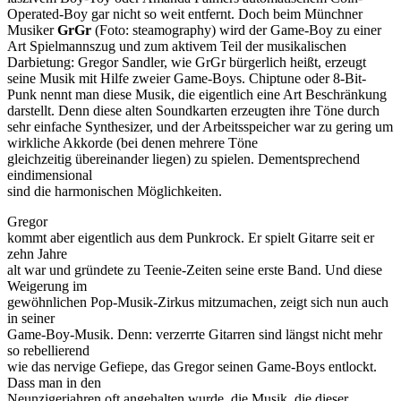
Operated-Boy gar nicht so weit entfernt. Doch beim Münchner
Musiker
GrGr
(Foto: steamography) wird der Game-Boy zu einer
Art Spielmannszug und zum aktivem Teil der musikalischen
Darbietung: Gregor Sandler, wie GrGr bürgerlich heißt, erzeugt
seine Musik mit Hilfe zweier Game-Boys. Chiptune oder 8-Bit-
Punk nennt man diese Musik, die eigentlich eine Art Beschränkung
darstellt. Denn diese alten Soundkarten erzeugten ihre Töne durch
sehr einfache Synthesizer, und der Arbeitsspeicher war zu gering um
wirkliche Akkorde (bei denen mehrere Töne
gleichzeitig übereinander liegen) zu spielen. Dementsprechend
eindimensional
sind die harmonischen Möglichkeiten.
Gregor
kommt aber eigentlich aus dem Punkrock. Er spielt Gitarre seit er
zehn Jahre
alt war und gründete zu Teenie-Zeiten seine erste Band. Und diese
Weigerung im
gewöhnlichen Pop-Musik-Zirkus mitzumachen, zeigt sich nun auch
in seiner
Game-Boy-Musik. Denn: verzerrte Gitarren sind längst nicht mehr
so rebellierend
wie das nervige Gefiepe, das Gregor seinen Game-Boys entlockt.
Dass man in den
Neunzigerjahren oft angehalten wurde, die Musik, die dieser