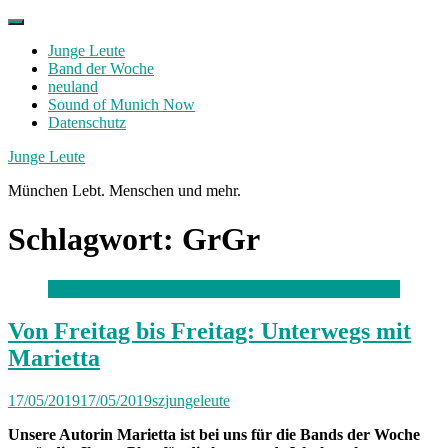
Skip
to
Junge Leute
content
Band der Woche
neuland
Sound of Munich Now
Datenschutz
Facebook
Twitter
Instagram
Junge Leute
München Lebt. Menschen und mehr.
Schlagwort:
GrGr
Von Freitag bis Freitag: Unterwegs mit
Marietta
17/05/2019
17/05/2019
szjungeleute
Unsere Autorin Marietta ist bei uns für die Bands der Woche