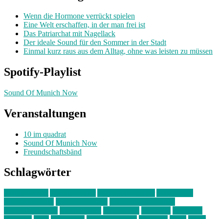
Wenn die Hormone verrückt spielen
Eine Welt erschaffen, in der man frei ist
Das Patriarchat mit Nagellack
Der ideale Sound für den Sommer in der Stadt
Einmal kurz raus aus dem Alltag, ohne was leisten zu müssen
Spotify-Playlist
Sound Of Munich Now
Veranstaltungen
10 im quadrat
Sound Of Munich Now
Freundschaftsbänd
Schlagwörter
10 im Quadrat
Amelie Völker
Anastasia Trenkler
Ausstellung
bahnwärter thiel
Band der Woche
Bei Krause zu Hause
Beziehungsweise
ein abend mit
farbenladen
feierwerk
fotografie