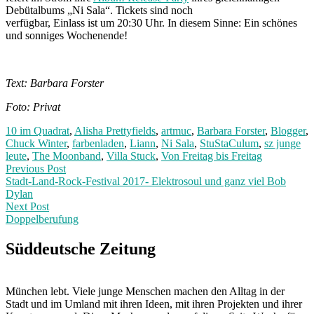
Debütalbums „Ni Sala“. Tickets sind noch
verfügbar, Einlass ist um 20:30 Uhr. In diesem Sinne: Ein schönes
und sonniges Wochenende!
Text: Barbara Forster
Foto: Privat
10 im Quadrat
,
Alisha Prettyfields
,
artmuc
,
Barbara Forster
,
Blogger
,
Chuck Winter
,
farbenladen
,
Liann
,
Ni Sala
,
StuStaCulum
,
sz junge
leute
,
The Moonband
,
Villa Stuck
,
Von Freitag bis Freitag
Post
Previous
Previous Post
post:
Stadt-Land-Rock-Festival 2017- Elektrosoul und ganz viel Bob
navigation
Dylan
Next Post
Doppelberufung
Next
Post:
Süddeutsche Zeitung
München lebt. Viele junge Menschen machen den Alltag in der
Stadt und im Umland mit ihren Ideen, mit ihren Projekten und ihrer