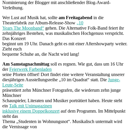
Nominierung der Blogger mit anschließender Blog-Award-
Verleihung.
Wer Lust auf Musik hat, sollte
am Freitagabend
in die
Theaterfabrik zur Album-Release-Show
„10
Years The Moonband“
gehen. Die Alternative Folk-Band feiert ihr
zehnjähriges Bestehen, was musikalischen Hochgenuss verspricht.
Das Konzert
beginnt um 19 Uhr. Danach geht es mit einer Aftershowparty weiter.
Zieht euch
bequeme Schuhe an, die Nacht wird lang!
Am Samstagnachmittag
soll es regnen. Wie gut, dass um 16 Uhr
der
Feierwerk Farbenladen
seine Pforten öffnet! Dort findet eine weitere Veranstaltung unserer
diesjährigen Ausstellungsreihe „10 im Quadrat“ statt. Die
Junge-
Leute-Seite
präsentiert zehn Münchner Fotografen, die wiederum zehn junge
Münchner
Schauspieler, Literaten und Musiker porträtiert haben. Heute steht
ein
Talk mit Unimagazinen
inklusive einem Doppelkonzert
auf dem Programm. Im Mittelpunkt
steht das
Thema „Studenten in Wohnungsnot“. Musikalisch untermalt wird
die Vernissage von