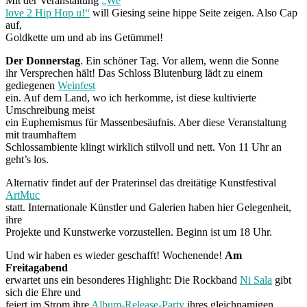
Mit der Veranstaltung
„We
love 2 Hip Hop u!“
will Giesing seine hippe Seite zeigen. Also Cap
auf,
Goldkette um und ab ins Getümmel!
Der Donnerstag
. Ein schöner Tag. Vor allem, wenn die Sonne
ihr Versprechen hält! Das Schloss Blutenburg lädt zu einem
gediegenen
Weinfest
ein. Auf dem Land, wo ich herkomme, ist diese kultivierte
Umschreibung meist
ein Euphemismus für Massenbesäufnis. Aber diese Veranstaltung
mit traumhaftem
Schlossambiente klingt wirklich stilvoll und nett. Von 11 Uhr an
geht’s los.
Alternativ findet auf der Praterinsel das dreitätige Kunstfestival
ArtMuc
statt. Internationale Künstler und Galerien haben hier Gelegenheit,
ihre
Projekte und Kunstwerke vorzustellen. Beginn ist um 18 Uhr.
Und wir haben es wieder geschafft! Wochenende!
Am
Freitagabend
erwartet uns ein besonderes Highlight: Die Rockband
Ni Sala
gibt
sich die Ehre und
feiert im Strom ihre
Album-Release-Party
ihres gleichnamigen