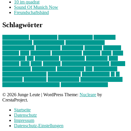
10 im quadrat
Sound Of Munich Now
Freundschaftsbänd
Schlagwörter
10 im Quadrat
Amelie Völker
Anastasia Trenkler
Ausstellung
bahnwärter thiel
Band der Woche
Bei Krause zu Hause
Beziehungsweise
ein abend mit
farbenladen
feierwerk
fotografie
Hip-Hop
indie
junge leute
junges münchen
Kolumne
kunst
Liebe
Lisi Wasmer
lmu
lost weekend
Louis Seibert
Max Fluder
mein
münchen
milla
musik
München
Münchens junge Kreative
neuland
ornella cosenza
Partnerschaft
Philipp Kreiter
pop
Rita Argauer
Sound Of Munich Now
Stefanie Witterauf
susanne krause
sz
sz
junge leute
szjungeleute
theresa parstorfer
Von Freitag bis Freitag
von freitag bis freitag münchen
Zeichen der Freundschaft
© 2026 Junge Leute
|
WordPress Theme:
Nucleare
by
CrestaProject.
Startseite
Datenschutz
Impressum
Datenschutz-Einstellungen