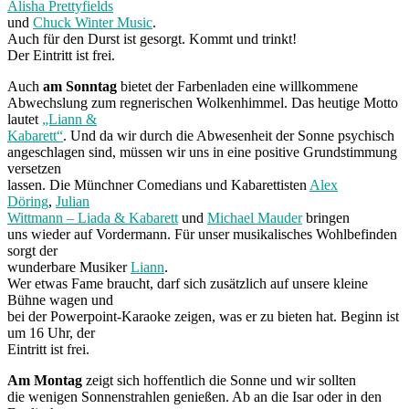
Alisha Prettyfields
und
Chuck Winter Music
.
Auch für den Durst ist gesorgt. Kommt und trinkt!
Der Eintritt ist frei.
Auch
am Sonntag
bietet der Farbenladen eine willkommene
Abwechslung zum regnerischen Wolkenhimmel. Das heutige Motto
lautet
„Liann &
Kabarett“
. Und da wir durch die Abwesenheit der Sonne psychisch
angeschlagen sind, müssen wir uns in eine positive Grundstimmung
versetzen
lassen. Die Münchner Comedians und Kabarettisten
Alex
Döring
,
Julian
Wittmann – Liada & Kabarett
und
Michael Mauder
bringen
uns wieder auf Vordermann. Für unser musikalisches Wohlbefinden
sorgt der
wunderbare Musiker
Liann
.
Wer etwas Fame braucht, darf sich zusätzlich auf unsere kleine
Bühne wagen und
bei der Powerpoint-Karaoke zeigen, was er zu bieten hat. Beginn ist
um 16 Uhr, der
Eintritt ist frei.
Am Montag
zeigt sich hoffentlich die Sonne und wir sollten
die wenigen Sonnenstrahlen genießen. Ab an die Isar oder in den