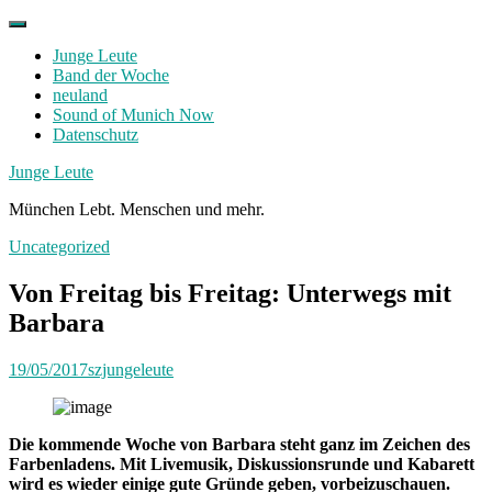
Skip
to
Junge Leute
content
Band der Woche
neuland
Sound of Munich Now
Datenschutz
Facebook
Twitter
Instagram
Junge Leute
München Lebt. Menschen und mehr.
Uncategorized
Von Freitag bis Freitag: Unterwegs mit
Barbara
19/05/2017
szjungeleute
Die kommende Woche von Barbara steht ganz im Zeichen des
Farbenladens. Mit Livemusik, Diskussionsrunde und Kabarett
wird es wieder einige gute Gründe geben, vorbeizuschauen.