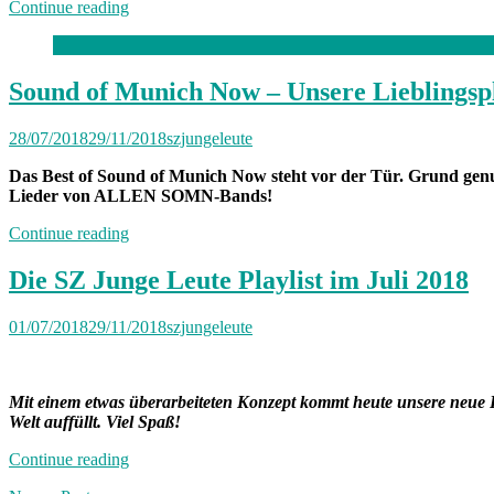
„Zwischen
Continue reading
Poesie
und
Aggression“
Sound of Munich Now – Unsere Lieblingspl
28/07/2018
29/11/2018
szjungeleute
Das Best of Sound of Munich Now steht vor der Tür. Grund genug
Lieder von ALLEN SOMN-Bands!
„Sound
Continue reading
of
Munich
Die SZ Junge Leute Playlist im Juli 2018
Now
–
01/07/2018
29/11/2018
szjungeleute
Unsere
Lieblingsplaylist“
Mit einem etwas überarbeiteten Konzept kommt heute unsere neue P
Welt auffüllt. Viel Spaß!
„Die
Continue reading
SZ