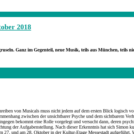
tober 2018
 gruseln. Ganz im Gegenteil, neue Musik, teils aus München, teils 
eiben von Musicals muss nicht jedem auf dem ersten Blick logisch 
ammenhang zwischen der unsichtbarer Psyche und dem sichtbarem Verhal
hingegen bekommt eine Rolle vorgelegt und versucht dann, deren psychi
chtung der Aufgabenstellung. Nach dieser Erkenntnis hat sich Simon k
m 27. und am 28. Oktober in der Kultur-Etage Messestadt aufgeführt.
V