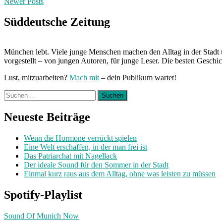
Posts
Newer Posts
Junge
Leute
navigation
Playlist
Süddeutsche Zeitung
im
Juli
2018“
München lebt. Viele junge Menschen machen den Alltag in der Stadt 
vorgestellt – von jungen Autoren, für junge Leser. Die besten Geschi
Lust, mitzuarbeiten?
Mach mit
– dein Publikum wartet!
Suchen
nach:
Neueste Beiträge
Wenn die Hormone verrückt spielen
Eine Welt erschaffen, in der man frei ist
Das Patriarchat mit Nagellack
Der ideale Sound für den Sommer in der Stadt
Einmal kurz raus aus dem Alltag, ohne was leisten zu müssen
Spotify-Playlist
Sound Of Munich Now