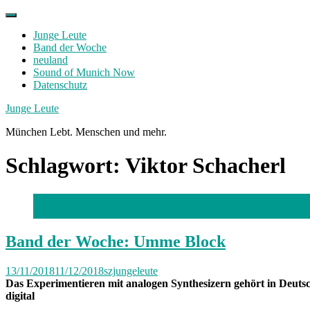
Skip
to
Junge Leute
content
Band der Woche
neuland
Sound of Munich Now
Datenschutz
Facebook
Twitter
Instagram
Junge Leute
München Lebt. Menschen und mehr.
Schlagwort:
Viktor Schacherl
Foto: Ferhat Deliktas
Band der Woche: Umme Block
13/11/2018
11/12/2018
szjungeleute
Das Experimentieren mit analogen Synthesizern gehört in Deutsc
digital