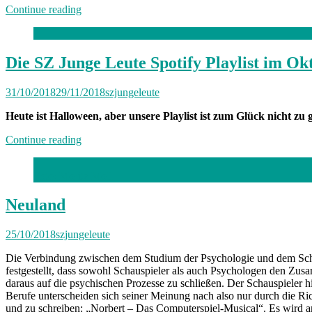
„Band
Continue reading
der
Woche:
Umme
Block“
Die SZ Junge Leute Spotify Playlist im Ok
31/10/2018
29/11/2018
szjungeleute
Heute ist Halloween, aber unsere Playlist ist zum Glück nicht zu
„Die
Continue reading
SZ
Junge
Foto: Moritz Moll
Leute
Spotify
Playlist
Neuland
im
Oktober
25/10/2018
szjungeleute
2018“
Die Verbindung zwischen dem Studium der Psychologie und dem Schr
festgestellt, dass sowohl Schauspieler als auch Psychologen den Zus
daraus auf die psychischen Prozesse zu schließen. Der Schauspieler 
Berufe unterscheiden sich seiner Meinung nach also nur durch die Ri
und zu schreiben: „Norbert – Das Computerspiel-Musical“. Es wird a