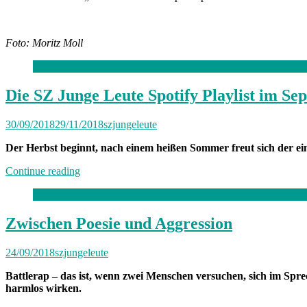
Foto:
Moritz Moll
Die SZ Junge Leute Spotify Playlist im Se
30/09/2018
29/11/2018
szjungeleute
Der Herbst beginnt, nach einem heißen Sommer freut sich der ei
„Die
Continue reading
SZ
Junge
Leute
Spotify
Zwischen Poesie und Aggression
Playlist
im
24/09/2018
szjungeleute
September
2018“
Battlerap – das ist, wenn zwei Menschen versuchen, sich im Spr
harmlos wirken.