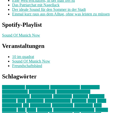
Eine Welt erschaffen, in der man frei ist
Das Patriarchat mit Nagellack
Der ideale Sound für den Sommer in der Stadt
Einmal kurz raus aus dem Alltag, ohne was leisten zu müssen
Spotify-Playlist
Sound Of Munich Now
Veranstaltungen
10 im quadrat
Sound Of Munich Now
Freundschaftsbänd
Schlagwörter
10 im Quadrat
Amelie Völker
Anastasia Trenkler
Ausstellung
bahnwärter thiel
Band der Woche
Bei Krause zu Hause
Beziehungsweise
ein abend mit
farbenladen
feierwerk
fotografie
Hip-Hop
indie
junge leute
junges münchen
Kolumne
kunst
Liebe
Lisi Wasmer
lmu
lost weekend
Louis Seibert
Max Fluder
mein
münchen
milla
musik
München
Münchens junge Kreative
neuland