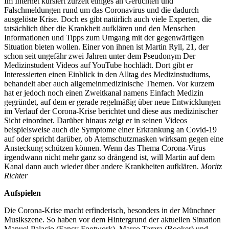
Im Internet kursiert zurzeit einiges an Gerüchten und
Falschmeldungen rund um das Coronavirus und die dadurch
ausgelöste Krise. Doch es gibt natürlich auch viele Experten, die
tatsächlich über die Krankheit aufklären und den Menschen
Informationen und Tipps zum Umgang mit der gegenwärtigen
Situation bieten wollen. Einer von ihnen ist Martin Ryll, 21, der
schon seit ungefähr zwei Jahren unter dem Pseudonym Der
Medizinstudent Videos auf YouTube hochlädt. Dort gibt er
Interessierten einen Einblick in den Alltag des Medizinstudiums,
behandelt aber auch allgemeinmedizinische Themen. Vor kurzem
hat er jedoch noch einen Zweitkanal namens Einfach Medizin
gegründet, auf dem er gerade regelmäßig über neue Entwicklungen
im Verlauf der Corona-Krise berichtet und diese aus medizinischer
Sicht einordnet. Darüber hinaus zeigt er in seinen Videos
beispielsweise auch die Symptome einer Erkrankung an Covid-19
auf oder spricht darüber, ob Atemschutzmasken wirksam gegen eine
Ansteckung schützen können. Wenn das Thema Corona-Virus
irgendwann nicht mehr ganz so drängend ist, will Martin auf dem
Kanal dann auch wieder über andere Krankheiten aufklären.
Moritz
Richter
Aufspielen
Die Corona-Krise macht erfinderisch, besonders in der Münchner
Musikszene. So haben vor dem Hintergrund der aktuellen Situation
Manuel Palacio (Fancy Footwork), Marco Tarara (Booker) und