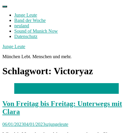
Skip
to
Junge Leute
content
Band der Woche
neuland
Sound of Munich Now
Datenschutz
Facebook
Twitter
Instagram
Junge Leute
München Lebt. Menschen und mehr.
Schlagwort:
Victoryaz
Foto: Privat
Von Freitag bis Freitag: Unterwegs mit
Clara
06/01/2023
04/01/2023
szjungeleute