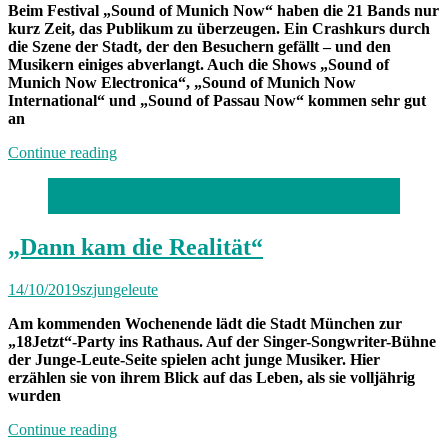
Beim Festival „Sound of Munich Now“ haben die 21 Bands nur
kurz Zeit, das Publikum zu überzeugen. Ein Crashkurs durch
die Szene der Stadt, der den Besuchern gefällt – und den
Musikern einiges abverlangt. Auch die Shows „Sound of
Munich Now Electronica“, „Sound of Munich Now
International“ und „Sound of Passau Now“ kommen sehr gut
an
„15
Continue reading
Minuten
Vollgas“
(c) Denise Müller
„Dann kam die Realität“
14/10/2019
szjungeleute
Am kommenden Wochenende lädt die Stadt München zur
„18Jetzt“-Party ins Rathaus. Auf der Singer-Songwriter-Bühne
der Junge-Leute-Seite spielen acht junge Musiker. Hier
erzählen sie von ihrem Blick auf das Leben, als sie volljährig
wurden
„„Dann
Continue reading
kam