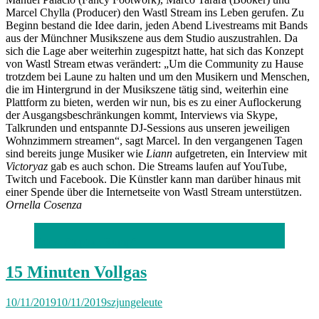
Marcel Chylla (Producer) den Wastl Stream ins Leben gerufen. Zu
Beginn bestand die Idee darin, jeden Abend Livestreams mit Bands
aus der Münchner Musikszene aus dem Studio auszustrahlen. Da
sich die Lage aber weiterhin zugespitzt hatte, hat sich das Konzept
von Wastl Stream etwas verändert: „Um die Community zu Hause
trotzdem bei Laune zu halten und um den Musikern und Menschen,
die im Hintergrund in der Musikszene tätig sind, weiterhin eine
Plattform zu bieten, werden wir nun, bis es zu einer Auflockerung
der Ausgangsbeschränkungen kommt, Interviews via Skype,
Talkrunden und entspannte DJ-Sessions aus unseren jeweiligen
Wohnzimmern streamen“, sagt Marcel. In den vergangenen Tagen
sind bereits junge Musiker wie
Liann
aufgetreten, ein Interview mit
Victoryaz
gab es auch schon. Die Streams laufen auf YouTube,
Twitch und Facebook. Die Künstler kann man darüber hinaus mit
einer Spende über die Internetseite von Wastl Stream unterstützen.
Ornella Cosenza
Fotos: Stephan Rumpf
15 Minuten Vollgas
10/11/2019
10/11/2019
szjungeleute