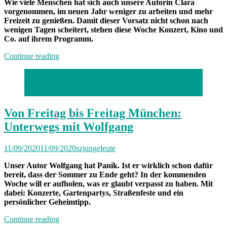
Wie viele Menschen hat sich auch unsere Autorin Clara
vorgenommen, im neuen Jahr weniger zu arbeiten und mehr
Freizeit zu genießen. Damit dieser Vorsatz nicht schon nach
wenigen Tagen scheitert, stehen diese Woche Konzert, Kino und
Co. auf ihrem Programm.
„Von
Continue reading
Freitag
bis
privat
Freitag:
Foto: privat
Unterwegs
mit
Clara“
Von Freitag bis Freitag München:
Unterwegs mit Wolfgang
11/09/2020
11/09/2020
szjungeleute
Unser Autor Wolfgang hat Panik. Ist er wirklich schon dafür
bereit, dass der Sommer zu Ende geht? In der kommenden
Woche will er aufholen, was er glaubt verpasst zu haben. Mit
dabei: Konzerte, Gartenpartys, Straßenfeste und ein
persönlicher Geheimtipp.
„Von
Continue reading