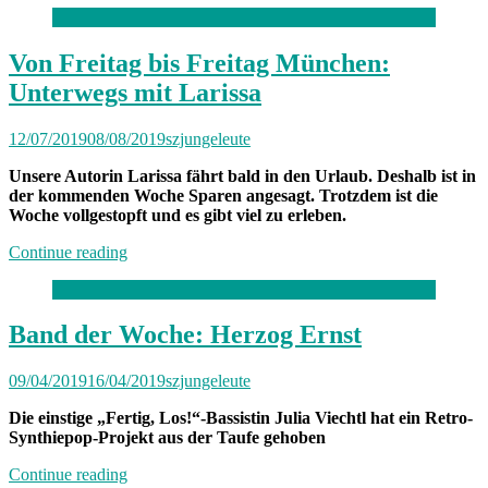
die
Realität““
Von Freitag bis Freitag München:
Unterwegs mit Larissa
12/07/2019
08/08/2019
szjungeleute
Unsere Autorin Larissa fährt bald in den Urlaub. Deshalb ist in
der kommenden Woche Sparen angesagt. Trotzdem ist die
Woche vollgestopft und es gibt viel zu erleben.
„Von
Continue reading
Freitag
bis
Freitag
München:
Band der Woche: Herzog Ernst
Unterwegs
mit
09/04/2019
16/04/2019
szjungeleute
Larissa“
Die einstige „Fertig, Los!“-Bassistin Julia Viechtl hat ein Retro-
Synthiepop-Projekt aus der Taufe gehoben
„Band
Continue reading