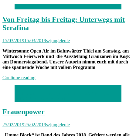
der
Woche:
Herzog
Ernst“
Von Freitag bis Freitag: Unterwegs mit
Serafina
15/03/2019
15/03/2019
szjungeleute
Wintersonne Open Air im Bahnwärter Thiel am Samstag, am
Mittwoch Feierwerk und die Ausstellung Grauzonen im Köşk
am Donnerstagabend. Unsere Autorin nimmt euch mit durch
eine spannende Woche mit vollem Programm
„Von
Continue reading
Freitag
bis
Sieger: Umme Block (links und rechts), Victoryaz
Freitag:
(mitte) Foto: Florian Peljak
Unterwegs
mit
Serafina“
Frauenpower
25/02/2019
25/02/2019
szjungeleute
„Umme Block“ ist Band des Jahres 2018. Gefeiert werden alle