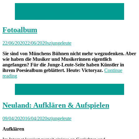
Freitag
bis
Foto: Oliver Zapf/ Sabine Zapf/ Werner Polwein/
Freitag
Dietmar Fütterer
München:
Unterwegs
mit
Fotoalbum
Wolfgang“
22/06/2020
22/06/2020
szjungeleute
Sie sind von Münchens Bühnen nicht mehr wegzudenken. Aber
wie haben die Musiker und Musikerinnen eigentlich
angefangen? Für die Junge-Leute-Seite haben Künstler in
ihrem Poesiealbum geblättert. Heute: Victoryaz.
Continue
„Fotoalbum“
reading
Martin Ryll /
Foto: privat
Neuland: Aufklären & Aufspielen
09/04/2020
16/04/2020
szjungeleute
Aufklären