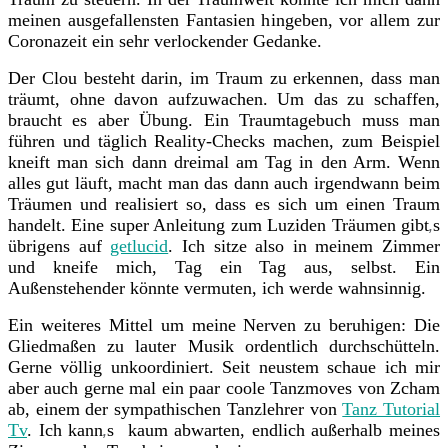
meinen ausgefallensten Fantasien hingeben, vor allem zur
Coronazeit ein sehr verlockender Gedanke.
Der Clou besteht darin, im Traum zu erkennen, dass man
träumt, ohne davon aufzuwachen. Um das zu schaffen,
braucht es aber Übung. Ein Traumtagebuch muss man
führen und täglich Reality-Checks machen, zum Beispiel
kneift man sich dann dreimal am Tag in den Arm. Wenn
alles gut läuft, macht man das dann auch irgendwann beim
Träumen und realisiert so, dass es sich um einen Traum
handelt. Eine super Anleitung zum Luziden Träumen gibt
s
‚
übrigens auf
getlucid
. Ich sitze also in meinem Zimmer
und kneife mich, Tag ein Tag aus, selbst. Ein
Außenstehender könnte vermuten, ich werde wahnsinnig.
Ein weiteres Mittel um meine Nerven zu beruhigen: Die
Gliedmaßen zu lauter Musik ordentlich durchschütteln.
Gerne völlig unkoordiniert. Seit neustem schaue ich mir
aber auch gerne mal ein paar coole Tanzmoves von Zcham
ab, einem der sympathischen Tanzlehrer von
Tanz Tutorial
Tv
. Ich kann
s kaum abwarten, endlich außerhalb meines
‚