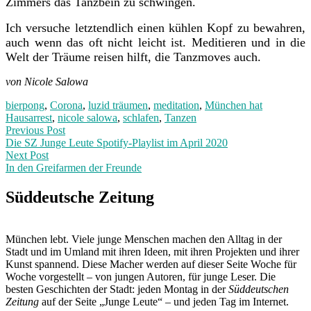
Zimmers das Tanzbein zu schwingen.
Ich versuche letztendlich einen kühlen Kopf zu bewahren,
auch wenn das oft nicht leicht ist. Meditieren und in die
Welt der Träume reisen hilft, die Tanzmoves auch.
von Nicole Salowa
bierpong
,
Corona
,
luzid träumen
,
meditation
,
München hat
Hausarrest
,
nicole salowa
,
schlafen
,
Tanzen
Post
Previous
Previous Post
post:
Die SZ Junge Leute Spotify-Playlist im April 2020
navigation
Next Post
In den Greifarmen der Freunde
Next
Post:
Süddeutsche Zeitung
München lebt. Viele junge Menschen machen den Alltag in der
Stadt und im Umland mit ihren Ideen, mit ihren Projekten und ihrer
Kunst spannend. Diese Macher werden auf dieser Seite Woche für
Woche vorgestellt – von jungen Autoren, für junge Leser. Die
besten Geschichten der Stadt: jeden Montag in der
Süddeutschen
Zeitung
auf der Seite „Junge Leute“ – und jeden Tag im Internet.