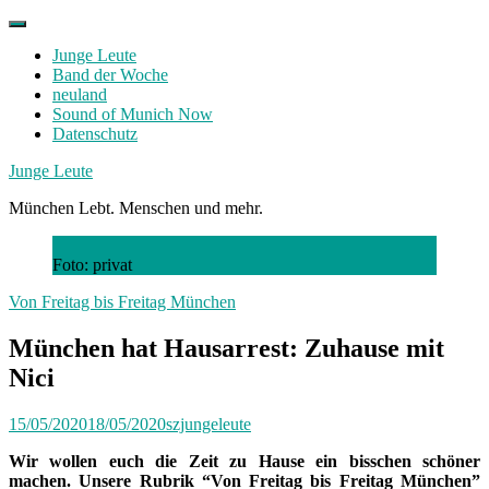
Skip
to
Junge Leute
content
Band der Woche
neuland
Sound of Munich Now
Datenschutz
Facebook
Twitter
Instagram
Junge Leute
München Lebt. Menschen und mehr.
Foto: privat
Von Freitag bis Freitag München
München hat Hausarrest: Zuhause mit
Nici
15/05/2020
18/05/2020
szjungeleute
Wir wollen euch die Zeit zu Hause ein bisschen schöner
machen. Unsere Rubrik “Von Freitag bis Freitag München”