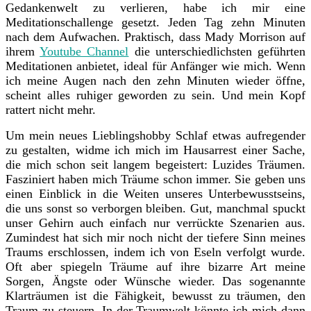
Gedankenwelt zu verlieren, habe ich mir eine
Meditationschallenge gesetzt. Jeden Tag zehn Minuten
nach dem Aufwachen. Praktisch, dass Mady Morrison auf
ihrem
Youtube Channel
die unterschiedlichsten geführten
Meditationen anbietet, ideal für Anfänger wie mich. Wenn
ich meine Augen nach den zehn Minuten wieder öffne,
scheint alles ruhiger geworden zu sein. Und mein Kopf
rattert nicht mehr.
Um mein neues Lieblingshobby Schlaf etwas aufregender
zu gestalten, widme ich mich im Hausarrest einer Sache,
die mich schon seit langem begeistert: Luzides Träumen.
Fasziniert haben mich Träume schon immer. Sie geben uns
einen Einblick in die Weiten unseres Unterbewusstseins,
die uns sonst so verborgen bleiben. Gut, manchmal spuckt
unser Gehirn auch einfach nur verrückte Szenarien aus.
Zumindest hat sich mir noch nicht der tiefere Sinn meines
Traums erschlossen, indem ich von Eseln verfolgt wurde.
Oft aber spiegeln Träume auf ihre bizarre Art meine
Sorgen, Ängste oder Wünsche wieder. Das sogenannte
Klarträumen ist die Fähigkeit, bewusst zu träumen, den
Traum zu steuern. In der Traumwelt könnte ich mich dann