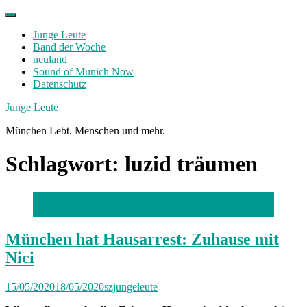
Skip
to
Junge Leute
content
Band der Woche
neuland
Sound of Munich Now
Datenschutz
Facebook
Twitter
Instagram
Junge Leute
München Lebt. Menschen und mehr.
Schlagwort:
luzid träumen
Foto: privat
München hat Hausarrest: Zuhause mit
Nici
15/05/2020
18/05/2020
szjungeleute