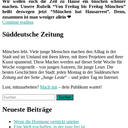
Wir wollen euch die Zeit zu Hause ein bisschen schöner
machen. Unsere Rubrik “Von Freitag bis Freitag München”
heißt deswegen jetzt “München hat Hausarrest”. Denn,
zusammen ist man weniger allein
❤
„München
Continue reading
hat
Hausarrest:
Süddeutsche Zeitung
Zuhause
mit
Nici“
München lebt. Viele junge Menschen machen den Alltag in der
Stadt und im Umland mit ihren Ideen, mit ihren Projekten und ihrer
Kunst spannend. Diese Macher werden auf dieser Seite Woche für
Woche vorgestellt – von jungen Autoren, für junge Leser. Die
besten Geschichten der Stadt: jeden Montag in der
Süddeutschen
Zeitung
auf der Seite „Junge Leute“ – und jeden Tag im Internet.
Lust, mitzuarbeiten?
Mach mit
– dein Publikum wartet!
Suchen
nach:
Neueste Beiträge
Wenn die Hormone verrückt spielen
Eine Welt erschaffen, in der man frei ist