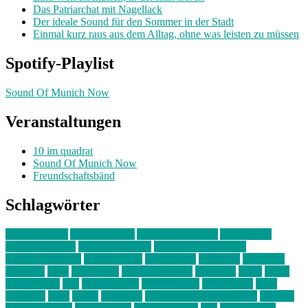
Das Patriarchat mit Nagellack
Der ideale Sound für den Sommer in der Stadt
Einmal kurz raus aus dem Alltag, ohne was leisten zu müssen
Spotify-Playlist
Sound Of Munich Now
Veranstaltungen
10 im quadrat
Sound Of Munich Now
Freundschaftsbänd
Schlagwörter
10 im Quadrat
Amelie Völker
Anastasia Trenkler
Ausstellung
bahnwärter thiel
Band der Woche
Bei Krause zu Hause
Beziehungsweise
ein abend mit
farbenladen
feierwerk
fotografie
Hip-Hop
indie
junge leute
junges münchen
Kolumne
kunst
Liebe
Lisi Wasmer
lmu
lost weekend
Louis Seibert
Max Fluder
mein
münchen
milla
musik
München
Münchens junge Kreative
neuland