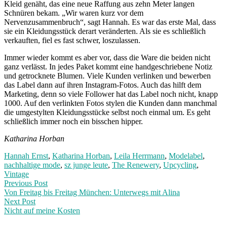
Kleid genäht, das eine neue Raffung aus zehn Meter langen
Schnüren bekam. „Wir waren kurz vor dem
Nervenzusammenbruch“, sagt Hannah. Es war das erste Mal, dass
sie ein Kleidungsstück derart veränderten. Als sie es schließlich
verkauften, fiel es fast schwer, loszulassen.
Immer wieder kommt es aber vor, dass die Ware die beiden nicht
ganz verlässt. In jedes Paket kommt eine handgeschriebene Notiz
und getrocknete Blumen. Viele Kunden verlinken und bewerben
das Label dann auf ihren Instagram-Fotos. Auch das hilft dem
Marketing, denn so viele Follower hat das Label noch nicht, knapp
1000. Auf den verlinkten Fotos stylen die Kunden dann manchmal
die umgestylten Kleidungsstücke selbst noch einmal um. Es geht
schließlich immer noch ein bisschen hipper.
Katharina Horban
Hannah Ernst
,
Katharina Horban
,
Leila Herrmann
,
Modelabel
,
nachhaltige mode
,
sz junge leute
,
The Renewery
,
Upcycling
,
Vintage
Post
Previous
Previous Post
post:
Von Freitag bis Freitag München: Unterwegs mit Alina
navigation
Next Post
Nicht auf meine Kosten
Next