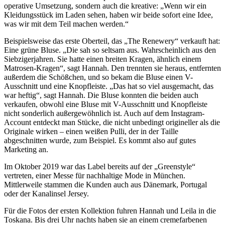
operative Umsetzung, sondern auch die kreative: „Wenn wir ein
Kleidungsstück im Laden sehen, haben wir beide sofort eine Idee,
was wir mit dem Teil machen werden.“
Beispielsweise das erste Oberteil, das „The Renewery“ verkauft hat:
Eine grüne Bluse. „Die sah so seltsam aus. Wahrscheinlich aus den
Siebzigerjahren. Sie hatte einen breiten Kragen, ähnlich einem
Matrosen-Kragen“, sagt Hannah. Den trennten sie heraus, entfernten
außerdem die Schößchen, und so bekam die Bluse einen V-
Ausschnitt und eine Knopfleiste. „Das hat so viel ausgemacht, das
war heftig“, sagt Hannah. Die Bluse konnten die beiden auch
verkaufen, obwohl eine Bluse mit V-Ausschnitt und Knopfleiste
nicht sonderlich außergewöhnlich ist. Auch auf dem Instagram-
Account entdeckt man Stücke, die nicht unbedingt origineller als die
Originale wirken – einen weißen Pulli, der in der Taille
abgeschnitten wurde, zum Beispiel. Es kommt also auf gutes
Marketing an.
Im Oktober 2019 war das Label bereits auf der „Greenstyle“
vertreten, einer Messe für nachhaltige Mode in München.
Mittlerweile stammen die Kunden auch aus Dänemark, Portugal
oder der Kanalinsel Jersey.
Für die Fotos der ersten Kollektion fuhren Hannah und Leila in die
Toskana. Bis drei Uhr nachts haben sie an einem cremefarbenen