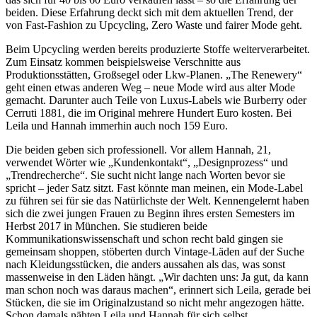
beiden. Diese Erfahrung deckt sich mit dem aktuellen Trend, der
von Fast-Fashion zu Upcycling, Zero Waste und fairer Mode geht.
Beim Upcycling werden bereits produzierte Stoffe weiterverarbeitet.
Zum Einsatz kommen beispielsweise Verschnitte aus
Produktionsstätten, Großsegel oder Lkw-Planen. „The Renewery“
geht einen etwas anderen Weg – neue Mode wird aus alter Mode
gemacht. Darunter auch Teile von Luxus-Labels wie Burberry oder
Cerruti 1881, die im Original mehrere Hundert Euro kosten. Bei
Leila und Hannah immerhin auch noch 159 Euro.
Die beiden geben sich professionell. Vor allem Hannah, 21,
verwendet Wörter wie „Kundenkontakt“, „Designprozess“ und
„Trendrecherche“. Sie sucht nicht lange nach Worten bevor sie
spricht – jeder Satz sitzt. Fast könnte man meinen, ein Mode-Label
zu führen sei für sie das Natürlichste der Welt. Kennengelernt haben
sich die zwei jungen Frauen zu Beginn ihres ersten Semesters im
Herbst 2017 in München. Sie studieren beide
Kommunikationswissenschaft und schon recht bald gingen sie
gemeinsam shoppen, stöberten durch Vintage-Läden auf der Suche
nach Kleidungsstücken, die anders aussahen als das, was sonst
massenweise in den Läden hängt. „Wir dachten uns: Ja gut, da kann
man schon noch was daraus machen“, erinnert sich Leila, gerade bei
Stücken, die sie im Originalzustand so nicht mehr angezogen hätte.
Schon damals nähten Leila und Hannah für sich selbst