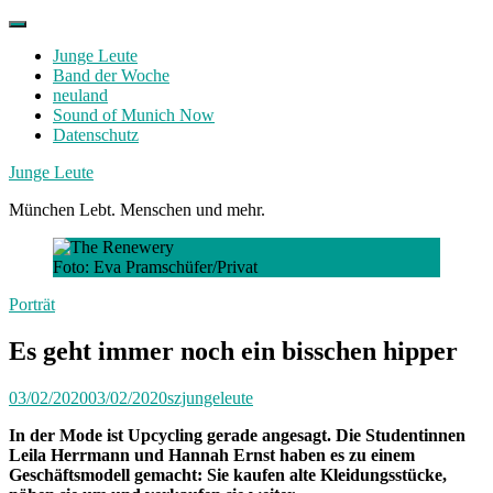
Skip
to
Junge Leute
content
Band der Woche
neuland
Sound of Munich Now
Datenschutz
Facebook
Twitter
Instagram
Junge Leute
München Lebt. Menschen und mehr.
Foto: Eva Pramschüfer/Privat
Porträt
Es geht immer noch ein bisschen hipper
03/02/2020
03/02/2020
szjungeleute
In der Mode ist Upcycling gerade angesagt. Die Studentinnen
Leila Herrmann und Hannah Ernst haben es zu einem
Geschäftsmodell gemacht: Sie kaufen alte Kleidungsstücke,