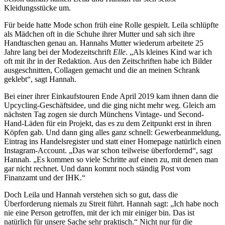
Kleidungsstücke um.
Für beide hatte Mode schon früh eine Rolle gespielt. Leila schlüpfte
als Mädchen oft in die Schuhe ihrer Mutter und sah sich ihre
Handtaschen genau an. Hannahs Mutter wiederum arbeitete 25
Jahre lang bei der Modezeitschrift
Elle
. „Als kleines Kind war ich
oft mit ihr in der Redaktion. Aus den Zeitschriften habe ich Bilder
ausgeschnitten, Collagen gemacht und die an meinen Schrank
geklebt“, sagt Hannah.
Bei einer ihrer Einkaufstouren Ende April 2019 kam ihnen dann die
Upcycling-Geschäftsidee, und die ging nicht mehr weg. Gleich am
nächsten Tag zogen sie durch Münchens Vintage- und Second-
Hand-Läden für ein Projekt, das es zu dem Zeitpunkt erst in ihren
Köpfen gab. Und dann ging alles ganz schnell: Gewerbeanmeldung,
Eintrag ins Handelsregister und statt einer Homepage natürlich einen
Instagram-Account. „Das war schon teilweise überfordernd“, sagt
Hannah. „Es kommen so viele Schritte auf einen zu, mit denen man
gar nicht rechnet. Und dann kommt noch ständig Post vom
Finanzamt und der IHK.“
Doch Leila und Hannah verstehen sich so gut, dass die
Überforderung niemals zu Streit führt. Hannah sagt: „Ich habe noch
nie eine Person getroffen, mit der ich mir einiger bin. Das ist
natürlich für unsere Sache sehr praktisch.“ Nicht nur für die