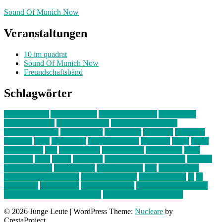
Sound Of Munich Now
Veranstaltungen
10 im quadrat
Sound Of Munich Now
Freundschaftsbänd
Schlagwörter
10 im Quadrat
Amelie Völker
Anastasia Trenkler
Ausstellung
bahnwärter thiel
Band der Woche
Bei Krause zu Hause
Beziehungsweise
ein abend mit
farbenladen
feierwerk
fotografie
Hip-Hop
indie
junge leute
junges münchen
Kolumne
kunst
Liebe
Lisi Wasmer
lmu
lost weekend
Louis Seibert
Max Fluder
mein
münchen
milla
musik
München
Münchens junge Kreative
neuland
ornella cosenza
Partnerschaft
Philipp Kreiter
pop
Rita Argauer
Sound Of Munich Now
Stefanie Witterauf
susanne krause
sz
sz
junge leute
szjungeleute
theresa parstorfer
Von Freitag bis Freitag
von freitag bis freitag münchen
Zeichen der Freundschaft
© 2026 Junge Leute
|
WordPress Theme:
Nucleare
by
CrestaProject.