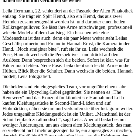
nähen sie um und verkaufen sie weiter
Leila Herrmann, 22, schlendert an der Fassade der Alten Pinakothek
entlang. Sie trägt ein Split-Hemd, also ein Hemd, das aus zwei
Hemden zusammengenäht worden ist, und darunter einen hellen
Rollkragenpullover. Sie lässt ihre Arme mitschwingen, professionell
wie ein Model auf dem Laufsteg. Ein bisschen wie eine
Modenschau ist das auch, denn ein paar Meter weiter steht Leilas
Geschäftspartnerin und Freundin Hannah Ernst, die Kamera in der
Hand. „Noch straighter bitte“, ruft sie ihr zu. Leila wechselt die
Pose, Hannah wechselt die Perspektive – und drückt auf den
Auslöser. Dann besprechen sich die beiden. Sofort ist klar, was für
Bilder noch fehlen. Neue Pose: Leila dreht sich leicht. Arme in die
Hüften, Blick über die Schulter. Dann wechseln die beiden. Hannah
modelt, Leila fotografiert.
Die beiden sind ein eingespieltes Team, vor ungefähr einem Jahr
haben sie ein Upcycling-Label gegründet. Sie nennen es „The
Renewery“ und das Konzept funktioniert so: Hannah und Leila
kaufen Kleidungsstücke in Second-Hand-Läden und auf
Flohmärkten, nähen sie um und verkaufen sie über Instagram weiter.
Jedes umgenähte Kleidungsstück ist ein Unikat. „Manchmal ist der
Schnitt einfach zu altmodisch“, sagt Leila. Aber oft bedarf es nur
weniger Änderungen, um aus einem alten Kleidungsstück, das man
so vielleicht nicht mehr angezogen hätte, ein angesagtes zu machen,
das sich für 40 bis 60 Euro verkaufen lässt – so die Erfahrung der