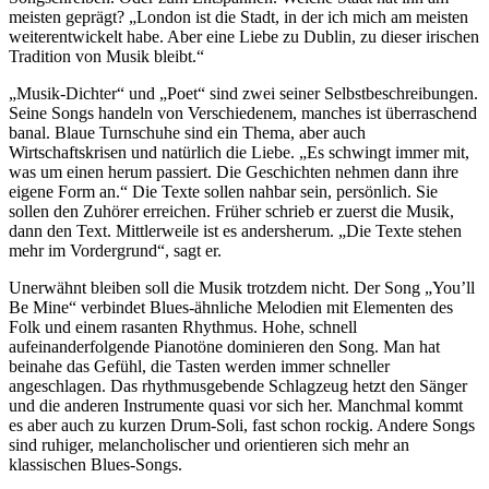
meisten geprägt? „London ist die Stadt, in der ich mich am meisten
weiterentwickelt habe. Aber eine Liebe zu Dublin, zu dieser irischen
Tradition von Musik bleibt.“
„Musik-Dichter“ und „Poet“ sind zwei seiner Selbstbeschreibungen.
Seine Songs handeln von Verschiedenem, manches ist überraschend
banal. Blaue Turnschuhe sind ein Thema, aber auch
Wirtschaftskrisen und natürlich die Liebe. „Es schwingt immer mit,
was um einen herum passiert. Die Geschichten nehmen dann ihre
eigene Form an.“ Die Texte sollen nahbar sein, persönlich. Sie
sollen den Zuhörer erreichen. Früher schrieb er zuerst die Musik,
dann den Text. Mittlerweile ist es andersherum. „Die Texte stehen
mehr im Vordergrund“, sagt er.
Unerwähnt bleiben soll die Musik trotzdem nicht. Der Song „You’ll
Be Mine“ verbindet Blues-ähnliche Melodien mit Elementen des
Folk und einem rasanten Rhythmus. Hohe, schnell
aufeinanderfolgende Pianotöne dominieren den Song. Man hat
beinahe das Gefühl, die Tasten werden immer schneller
angeschlagen. Das rhythmusgebende Schlagzeug hetzt den Sänger
und die anderen Instrumente quasi vor sich her. Manchmal kommt
es aber auch zu kurzen Drum-Soli, fast schon rockig. Andere Songs
sind ruhiger, melancholischer und orientieren sich mehr an
klassischen Blues-Songs.