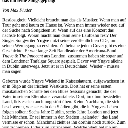
das hat seine Songs geprägt
Von Max Fluder
Rastlosigkeit: Vielleicht braucht man das als Musiker. Wenn man auf
Tour geht und kaum zu Hause ist. Wenn man immer wieder neu auf
der Suche nach Songideen ist. Wenn auf das eine Konzert das
nächste folgt. Woran macht man dann seine Laufbahn fest? Der
Singer-Songwriter
Yngve
nutzt seine veröffentlichten CDs, um
seinen Werdegang zu erzählen. Zu beinahe jedem Cover gibt es eine
Geschichte. Er war lange Zeit Bandleader der Americana-Band
Yngve & The Innocent
aus London, zusammen haben sie sogar auf
dem Londoner Trafalgar Square gespielt. Davor war Yngve alleine
in Dublin unterwegs. Jetzt ist er in Deutschland. Wieder – müsste
man sagen.
Geboren wurde Yngve Wieland in Kaiserslautern, aufgewachsen ist
er in Sligo an der irischen Westküste. Dort hat er seine ersten
musikalischen Schritte bei den Blues-Sessions gemacht, die der
Vater in seinem Elternhaus veranstaltete. Dort, im dünn besiedelten
Land, ließ es sich auch ungestört üben. Keine Nachbarn, die sich
beschweren, wie sie es in den Städten gibt, die in Yngves Leben
folgen sollten: Sechs Jahre Dublin, sechs Jahre London und jetzt
halt München. Er sei immer in den Städten „gelandet“, das Land
vermisse er schon. Manchmal zieht es ihn dorthin noch zurück. Zum
Songschreiben. Oder zum Entspannen. Welche Stadt hat ihn am