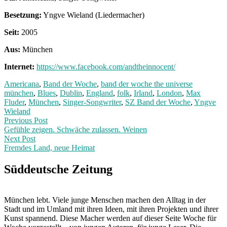
Besetzung:
Yngve Wieland (Liedermacher)
Seit:
2005
Aus:
München
Internet:
https://www.facebook.com/andtheinnocent/
Americana
,
Band der Woche
,
band der woche the universe
münchen
,
Blues
,
Dublin
,
England
,
folk
,
Irland
,
London
,
Max
Fluder
,
München
,
Singer-Songwriter
,
SZ Band der Woche
,
Yngve
Wieland
Post
Previous
Previous Post
post:
Gefühle zeigen. Schwäche zulassen. Weinen
navigation
Next Post
Fremdes Land, neue Heimat
Next
Post:
Süddeutsche Zeitung
München lebt. Viele junge Menschen machen den Alltag in der
Stadt und im Umland mit ihren Ideen, mit ihren Projekten und ihrer
Kunst spannend. Diese Macher werden auf dieser Seite Woche für