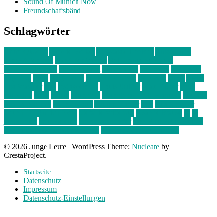
Sound Of Munich Now
Freundschaftsbänd
Schlagwörter
10 im Quadrat
Amelie Völker
Anastasia Trenkler
Ausstellung
bahnwärter thiel
Band der Woche
Bei Krause zu Hause
Beziehungsweise
ein abend mit
farbenladen
feierwerk
fotografie
Hip-Hop
indie
junge leute
junges münchen
Kolumne
kunst
Liebe
Lisi Wasmer
lmu
lost weekend
Louis Seibert
Max Fluder
mein
münchen
milla
musik
München
Münchens junge Kreative
neuland
ornella cosenza
Partnerschaft
Philipp Kreiter
pop
Rita Argauer
Sound Of Munich Now
Stefanie Witterauf
susanne krause
sz
sz
junge leute
szjungeleute
theresa parstorfer
Von Freitag bis Freitag
von freitag bis freitag münchen
Zeichen der Freundschaft
© 2026 Junge Leute
|
WordPress Theme:
Nucleare
by
CrestaProject.
Startseite
Datenschutz
Impressum
Datenschutz-Einstellungen