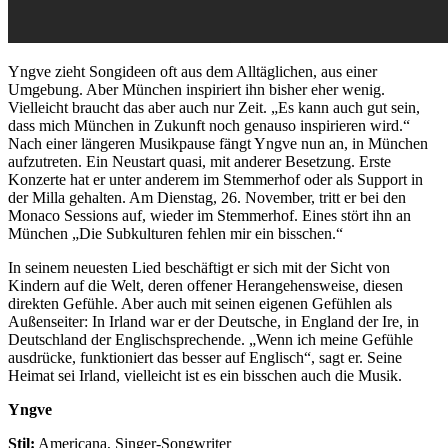
Yngve zieht Songideen oft aus dem Alltäglichen, aus einer
Umgebung. Aber München inspiriert ihn bisher eher wenig.
Vielleicht braucht das aber auch nur Zeit. „Es kann auch gut sein,
dass mich München in Zukunft noch genauso inspirieren wird.“
Nach einer längeren Musikpause fängt Yngve nun an, in München
aufzutreten. Ein Neustart quasi, mit anderer Besetzung. Erste
Konzerte hat er unter anderem im Stemmerhof oder als Support in
der Milla gehalten. Am Dienstag, 26. November, tritt er bei den
Monaco Sessions auf, wieder im Stemmerhof. Eines stört ihn an
München „Die Subkulturen fehlen mir ein bisschen.“
In seinem neuesten Lied beschäftigt er sich mit der Sicht von
Kindern auf die Welt, deren offener Herangehensweise, diesen
direkten Gefühle. Aber auch mit seinen eigenen Gefühlen als
Außenseiter: In Irland war er der Deutsche, in England der Ire, in
Deutschland der Englischsprechende. „Wenn ich meine Gefühle
ausdrücke, funktioniert das besser auf Englisch“, sagt er. Seine
Heimat sei Irland, vielleicht ist es ein bisschen auch die Musik.
Yngve
Stil:
Americana, Singer-Songwriter