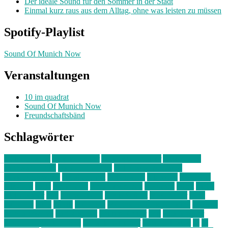
Der ideale Sound für den Sommer in der Stadt
Einmal kurz raus aus dem Alltag, ohne was leisten zu müssen
Spotify-Playlist
Sound Of Munich Now
Veranstaltungen
10 im quadrat
Sound Of Munich Now
Freundschaftsbänd
Schlagwörter
10 im Quadrat
Amelie Völker
Anastasia Trenkler
Ausstellung
bahnwärter thiel
Band der Woche
Bei Krause zu Hause
Beziehungsweise
ein abend mit
farbenladen
feierwerk
fotografie
Hip-Hop
indie
junge leute
junges münchen
Kolumne
kunst
Liebe
Lisi Wasmer
lmu
lost weekend
Louis Seibert
Max Fluder
mein
münchen
milla
musik
München
Münchens junge Kreative
neuland
ornella cosenza
Partnerschaft
Philipp Kreiter
pop
Rita Argauer
Sound Of Munich Now
Stefanie Witterauf
susanne krause
sz
sz