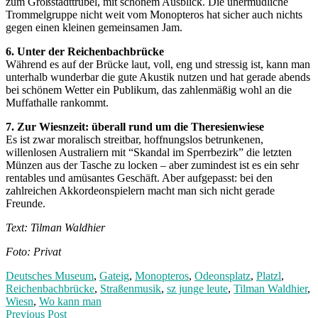
zum Großstadttrubel, mit schönem Ausblick. Die unermüdliche
Trommelgruppe nicht weit vom Monopteros hat sicher auch nichts
gegen einen kleinen gemeinsamen Jam.
6. Unter der Reichenbachbrücke
Während es auf der Brücke laut, voll, eng und stressig ist, kann man
unterhalb wunderbar die gute Akustik nutzen und hat gerade abends
bei schönem Wetter ein Publikum, das zahlenmäßig wohl an die
Muffathalle rankommt.
7. Zur Wiesnzeit: überall rund um die Theresienwiese
Es ist zwar moralisch streitbar, hoffnungslos betrunkenen,
willenlosen Australiern mit “Skandal im Sperrbezirk” die letzten
Münzen aus der Tasche zu locken – aber zumindest ist es ein sehr
rentables und amüsantes Geschäft. Aber aufgepasst: bei den
zahlreichen Akkordeonspielern macht man sich nicht gerade
Freunde.
Text: Tilman Waldhier
Foto: Privat
Deutsches Museum
,
Gateig
,
Monopteros
,
Odeonsplatz
,
Platzl
,
Reichenbachbrücke
,
Straßenmusik
,
sz junge leute
,
Tilman Waldhier
,
Wiesn
,
Wo kann man
Post
Previous
Previous Post