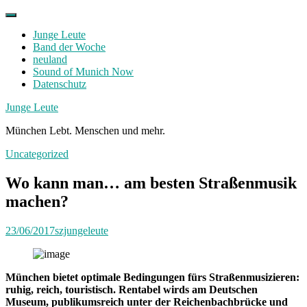
Skip
to
Junge Leute
content
Band der Woche
neuland
Sound of Munich Now
Datenschutz
Facebook
Twitter
Instagram
Junge Leute
München Lebt. Menschen und mehr.
Uncategorized
Wo kann man… am besten Straßenmusik
machen?
23/06/2017
szjungeleute
München bietet optimale Bedingungen fürs Straßenmusizieren:
ruhig, reich, touristisch. Rentabel wirds am Deutschen
Museum, publikumsreich unter der Reichenbachbrücke und