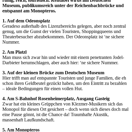
ruhig, reich, touristisch. Rentabel wirds am Deutschen
Museum, publikumsreich unter der Reichenbachbrücke und
entspannt am Monopteros.
1. Auf dem Odeonsplatz
Geradeso außerhalb des Lizenzbereichs gelegen, aber noch zentral
genug, um die Gunst der vielen Touristen, Shoppingqueens und
Theaterbesucher abzubekommen. Der Odeonsplatz ist ‘ne sichere
Nummer.
2. Am Platzl
Man muss sich zwar hin und wieder mit einem penetranten Jodel-
Darbieter herumschlagen, aber auch hier: ‘ne sichere Nummer.
3. Auf der kleinen Brücke zum Deutschen Museum
Hier trifft man auf entspannte Touristen und junge Familien, die eh
schon ihren Geldbeutel gezückt haben, um den Eintritt zu bezahlen
– ideale Bedingungen für einen vollen Hut.
4. Am S-Bahnhof Rosenheimerplatz, Ausgang Gasteig
Zwar hat ein kleines Grüppchen von Klezmer-Musikern sich das
Monopol für diesen Ort gesichert – doch wenn sich dieses doch mal
eine Pause gönnt, ist die Chance da! Traumhafte Akustik,
massenhaft Laufkundschaft.
5. Am Monopteros