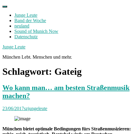
Skip
to
Junge Leute
content
Band der Woche
neuland
Sound of Munich Now
Datenschutz
Facebook
Twitter
Instagram
Junge Leute
München Lebt. Menschen und mehr.
Schlagwort:
Gateig
Wo kann man… am besten Straßenmusik
machen?
23/06/2017
szjungeleute
München bietet optimale Bedingungen fürs Straßenmusizieren: