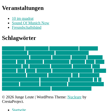
Veranstaltungen
10 im quadrat
Sound Of Munich Now
Freundschaftsbänd
Schlagwörter
10 im Quadrat
Amelie Völker
Anastasia Trenkler
Ausstellung
bahnwärter thiel
Band der Woche
Bei Krause zu Hause
Beziehungsweise
ein abend mit
farbenladen
feierwerk
fotografie
Hip-Hop
indie
junge leute
junges münchen
Kolumne
kunst
Liebe
Lisi Wasmer
lmu
lost weekend
Louis Seibert
Max Fluder
mein
münchen
milla
musik
München
Münchens junge Kreative
neuland
ornella cosenza
Partnerschaft
Philipp Kreiter
pop
Rita Argauer
Sound Of Munich Now
Stefanie Witterauf
susanne krause
sz
sz
junge leute
szjungeleute
theresa parstorfer
Von Freitag bis Freitag
von freitag bis freitag münchen
Zeichen der Freundschaft
© 2026 Junge Leute
|
WordPress Theme:
Nucleare
by
CrestaProject.
Startseite