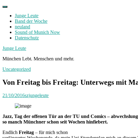
Skip
to
Junge Leute
content
Band der Woche
neuland
Sound of Munich Now
Datenschutz
Facebook
Twitter
Instagram
Junge Leute
München Lebt. Menschen und mehr.
Uncategorized
Von Freitag bis Freitag: Unterwegs mit M
21/10/2016
szjungeleute
Jazz, Tag der offenen Tür an der TU und Comics – abwechslungs
so manch Münchner schon seit Wochen hinfiebert.
Endlich
Freitag
– für mich schon
verlängertes Wochenende, da mein Uni-Stundenplan mich an diesem