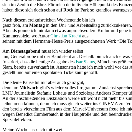
sich im Zenith die Ehre. Für mich definitiv ein Höhepunkt des Konzer
haben diese sich doch schon auf Rock im Park so grandios warmgespi
Nach diesem ereignisreichen Wochenende bin ich
ganz froh, am
Montag
in den Uni- und Arbeitsalltag zurückzukehren.
Abends gönne ich mir dann etwas anpruchsvollere Kultur und gehe i
Kammerspiele, wo Autor
Christian Kracht
aus
seinem mit dem Hermann-Hesse-Preis ausgezeichneten Werk “Die Tote
Am
Dienstagabend
muss ich wieder selbst
ran, Generalprobe mit der Band steht an. Deshalb bin ich auch etwas
frustriert, dass die heutige Ausgabe des
Isar Slams
, Münchens größtem
Slam, bereits ausverkauft ist. Ansonsten hätte ich mich wohl vor das
gestellt und auf einen spontanen Ticketkauf gehofft.
Die kleine Pause tut mir aber auch ganz gut,
denn am
Mittwoch
gibt’s wieder volles Programm. Zunächst spreche
LMU Journalistin Stefanie Lohaus und Soziologe Andreas Kemper ü
An der anschließenden Diskussion werde ich wohl nicht mehr bis zu
teilnehmen können, denn ich muss gleich weiter ins CINEMA zur Vo
den bereits vierzehnten Film aus dem Marvel-Universum freue ich mi
wegen Benedict Cumberbatch in der Hauptrolle und den beeindruck
Spezialeffekten.
Meine Woche lasse ich mit zwei