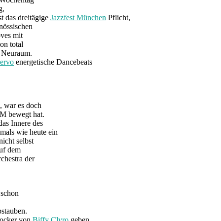
g,
t das dreitägige
Jazzfest München
Pflicht,
enössischen
oves mit
on total
en Neuraum.
ervo
energetische Dancebeats
, war es doch
UM bewegt hat.
as Innere des
als wie heute ein
icht selbst
auf dem
chestra der
 schon
bstauben.
rocker von
Biffy Clyro
geben