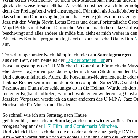
glücklicherweise freigestellt hat. Ausschlafen ist heute auch bitter nöti
denn der Freitagabend wird anstrengend. Für mich als Jazzliebhaber is
das schon am Donnerstag begonnen hat. Heute gibt es dort erst zeitg
Jazz mit den Wanja Slavin Lotus Eaters und darauf orientalische Gro
Majid Bekkas und Biboul Darouiche. Weil ich nach dieser Jazz-Infusi
beschwingt und alles andere als müde bin, zieht es mich weiter in d
Als totales Kontrastprogramm legt dort das australische DJane-Duo
N
auf.
Trotz durchgetanzter Nacht kämpfe ich mich am
Samstagmorgen
aus dem Bett, denn heute ist der
Tag der offenen Tür
am
Forschungscampus der TU München in Garching. Für mich ein Muss
ebendieser Tag vor ein paar Jahren, der mich zum Studium an der T
Und autonom fahrende Autos, die Forschungs-Neutronenquelle oder d
Leibniz-Rechenzentrums mit dem Supercomputer SuperMUC sind dam
Faszinosum. Dann aber schleunigst ab in die Heimat. Würde ich dort n
mit einer Bigband auftreten, wäre ich wohl einen weiteren Tag Gast 
Jazzfest. Verpassen werde ich da unter anderem das U.M.P.A. Jazz Or
Hochschule für Musik und Theater.
So schnell wie ich am Samstag nach Hause
gefahren bin, muss ich am
Sonntag
auch schon wieder zurück. Denn
morgens beginnt der
117. Film- und Comicmarkt München
.
Und vielleicht lässt sich da ja die ein oder andere einzigartige DVD a
Am Abend wartet dann noch ein echtes Highlight, denn die Schotten