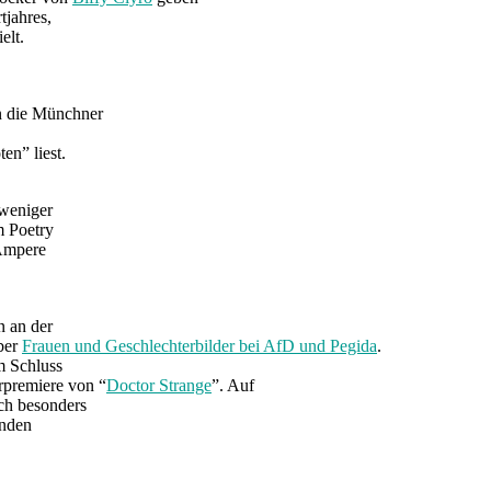
tjahres,
elt.
n die Münchner
n” liest.
 weniger
 Poetry
 Ampere
n an der
ber
Frauen und Geschlechterbilder bei AfD und Pegida
.
m Schluss
rpremiere von “
Doctor Strange
”. Auf
ch besonders
enden