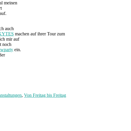
Mal meinen
t
auf.
och auch
KYTES
machen auf ihrer Tour zum
ich mir auf
it noch
wparty
ein.
ßer
anstaltungen
,
Von Freitag bis Freitag