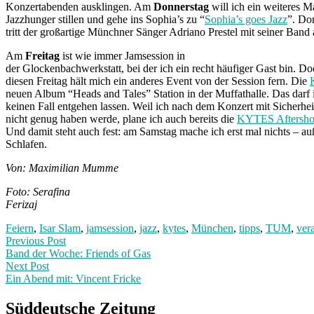
Konzertabenden ausklingen. Am
Donnerstag
will ich ein weiteres 
Jazzhunger stillen und gehe ins Sophia’s zu “
Sophia’s goes Jazz
”. Dor
tritt der großartige Münchner Sänger Adriano Prestel mit seiner Band 
Am
Freitag
ist wie immer Jamsession in
der Glockenbachwerkstatt, bei der ich ein recht häufiger Gast bin. D
diesen Freitag hält mich ein anderes Event von der Session fern. Die
neuen Album “Heads and Tales” Station in der Muffathalle. Das darf 
keinen Fall entgehen lassen. Weil ich nach dem Konzert mit Sicherhe
nicht genug haben werde, plane ich auch bereits die
KYTES Aftersho
Und damit steht auch fest: am Samstag mache ich erst mal nichts – au
Schlafen.
Von: Maximilian Mumme
Foto: Serafina
Ferizaj
Feiern
,
Isar Slam
,
jamsession
,
jazz
,
kytes
,
München
,
tipps
,
TUM
,
ver
Post
Previous
Previous Post
post:
Band der Woche: Friends of Gas
navigation
Next Post
Ein Abend mit: Vincent Fricke
Next
Post:
Süddeutsche Zeitung