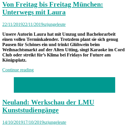
Weinen“
Von Freitag bis Freitag München:
Unterwegs mit Laura
22/11/2019
22/11/2019
szjungeleute
Unsere Autorin Laura hat mit Umzug und Bachelorarbeit
einen vollen Terminkalender. Trotzdem plant sie sich genug
Pausen für Schönes ein und trinkt Glühwein beim
Weihnachtsmarkt auf der Alten Utting, singt Karaoke im Cord
Club oder streikt für’s Klima bei Fridays for Future am
Königsplatz.
„Von
Continue reading
Freitag
bis
"2 Grad" von Bernhard Arendt und Tatjana Hodes
Freitag
mde
München:
Unterwegs
mit
Neuland: Werkschau der LMU
Laura“
Kunststudiengänge
14/10/2019
17/10/2019
szjungeleute