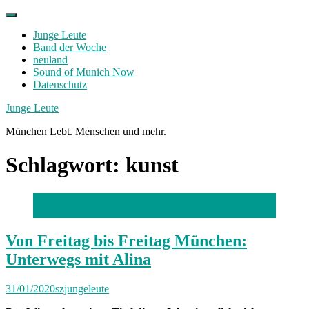
Skip
to
Junge Leute
content
Band der Woche
neuland
Sound of Munich Now
Datenschutz
Facebook
Twitter
Instagram
Junge Leute
München Lebt. Menschen und mehr.
Schlagwort:
kunst
Foto: Serafina Funk
Von Freitag bis Freitag München:
Unterwegs mit Alina
31/01/2020
szjungeleute