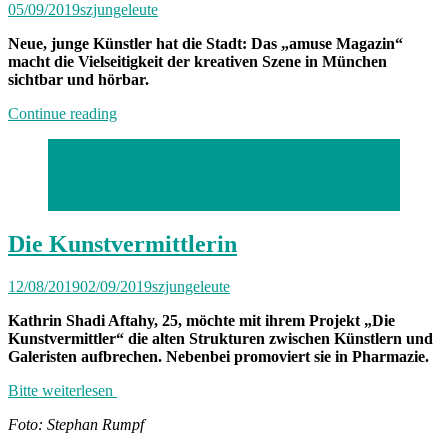
05/09/2019
szjungeleute
Neue, junge Künstler hat die Stadt: Das „amuse Magazin“
macht die Vielseitigkeit der kreativen Szene in München
sichtbar und hörbar.
„Neuland“
Continue reading
Junge Leute : Die Kunstvermittler : Kathrin Shadi
Aftahy (fotografiert in der Kunstakademie) , 5.August
2019 , Copyright : Foto : Stephan Rumpf
Die Kunstvermittlerin
12/08/2019
02/09/2019
szjungeleute
Kathrin Shadi Aftahy,
25
, möchte mit ihrem Projekt „Die
Kunstvermittler“ die alten Strukturen zwischen Künstlern und
Galeristen aufbrechen. Nebenbei promoviert sie in Pharmazie.
Bitte weiterlesen
Foto: Stephan Rumpf