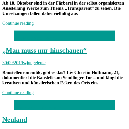
Ab 18. Oktober sind in der Färberei in der selbst organisierten
Ausstellung Werke zum Thema „Transparent“ zu sehen. Die
Umsetzungen fallen dabei vielfältig aus
„Neuland:
Continue reading
Werkschau
der
(c) Liv Christin Hoffmann
LMU
Kunststudiengänge“
„Man muss nur hinschauen“
30/09/2019
szjungeleute
Baustellenromantik, gibt es das? Liv Christin Hoffmann, 21,
dokumentiert die Baustelle am Sendlinger Tor – und fängt die
kreativen und künstlerischen Ecken des Orts ein.
„„Man
Continue reading
muss
nur
Foto: Holger Königsdörfer
hinschauen““
Neuland