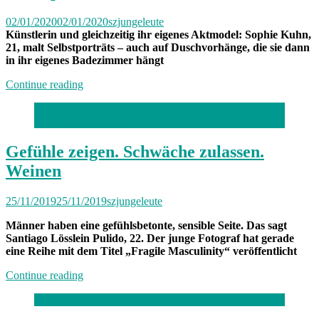
02/01/2020
02/01/2020
szjungeleute
Künstlerin und gleichzeitig ihr eigenes Aktmodel: Sophie Kuhn,
21
, malt Selbstporträts – auch auf Duschvorhänge, die sie dann
in ihr eigenes Badezimmer hängt
„„Das
Continue reading
hat
schon
Foto: Jonas Grandcke
fast
etwas
Therapeutisches““
Gefühle zeigen. Schwäche zulassen.
Weinen
25/11/2019
25/11/2019
szjungeleute
Männer haben eine gefühlsbetonte, sensible Seite. Das sagt
Santiago Lösslein Pulido, 22. Der junge Fotograf hat gerade
eine Reihe mit dem Titel „Fragile Masculinity“ veröffentlicht
„Gefühle
Continue reading
zeigen.
Schwäche
zulassen.