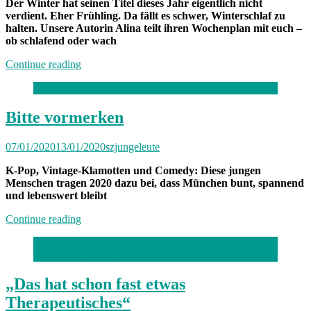
Der Winter hat seinen Titel dieses Jahr eigentlich nicht
verdient. Eher Frühling. Da fällt es schwer, Winterschlaf zu
halten. Unsere Autorin Alina teilt ihren Wochenplan mit euch –
ob schlafend oder wach
„Von
Continue reading
Freitag
bis
Freitag
München:
Bitte vormerken
Unterwegs
mit
07/01/2020
13/01/2020
szjungeleute
Alina“
K-Pop, Vintage-Klamotten und Comedy: Diese jungen
Menschen tragen 2020 dazu bei, dass München bunt, spannend
und lebenswert bleibt
„Bitte
Continue reading
vormerken“
Foto: Tabitha Nagy
„Das hat schon fast etwas
Therapeutisches“