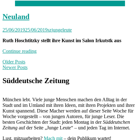
Neuland
25/06/2019
25/06/2019
szjungeleute
Ruth Hoschtitzky stellt ihre Kunst im Salon Irkutstk aus
„Neuland“
Continue reading
Posts
Older Posts
Newer Posts
navigation
Süddeutsche Zeitung
München lebt. Viele junge Menschen machen den Alltag in der
Stadt und im Umland mit ihren Ideen, mit ihren Projekten und ihrer
Kunst spannend. Diese Macher werden auf dieser Seite Woche für
Woche vorgestellt – von jungen Autoren, für junge Leser. Die
besten Geschichten der Stadt: jeden Montag in der
Süddeutschen
Zeitung
auf der Seite „Junge Leute“ – und jeden Tag im Internet.
Lust, mitzuarbeiten?
Mach mit
– dein Publikum wartet!