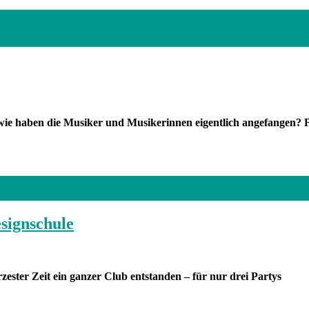
 unter anderem im Blitz auf – also wenn es Corona zulässt.
Fotos: Eck
e haben die Musiker und Musikerinnen eigentlich angefangen? Fü
signschule
ester Zeit ein ganzer Club entstanden – für nur drei Partys