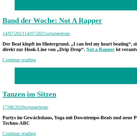
Foto: Monika Raščiute
Band der Woche: Not A Rapper
14/07/2021
14/07/2021
szjungeleute
Der Beat klopft im Hintergrund. „I can feel my heart beating“, 
direkt zur Hook-Line von „Drip Drop“.
Not a Rapper
ist verant
„Band
Continue reading
der
Woche:
BU: Näher kommt man legal nicht ans Tanzen ran: Beim Electr
Not
Beats von DJ Jan Taubmann geboten.
Foto: Julian Krenn
A
Rapper“
Tanzen im Sitzen
17/08/2020
szjungeleute
Partys im Gewächshaus, Yoga mit Downtempo-Beats und neue Pod
Techno-ABC
„Tanzen
Continue reading