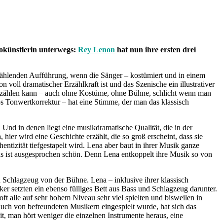
lokünstlerin unterwegs:
Rey Lenon
hat nun ihre ersten drei
rzählenden Aufführung, wenn die Sänger – kostümiert und in einem
oll dramatischer Erzählkraft ist und das Szenische ein illustrativer
erzählen kann – auch ohne Kostüme, ohne Bühne, schlicht wenn man
os Tonwertkorrektur – hat eine Stimme, der man das klassisch
 Und in denen liegt eine musikdramatische Qualität, die in der
hier wird eine Geschichte erzählt, die so groß erscheint, dass sie
ntizität tiefgestapelt wird. Lena aber baut in ihrer Musik ganze
das ist ausgesprochen schön. Denn Lena entkoppelt ihre Musik so von
 Schlagzeug von der Bühne. Lena – inklusive ihrer klassisch
er setzten ein ebenso fülliges Bett aus Bass und Schlagzeug darunter.
t alle auf sehr hohem Niveau sehr viel spielten und bisweilen in
ch von befreundeten Musikern eingespielt wurde, hat sich das
it, man hört weniger die einzelnen Instrumente heraus, eine