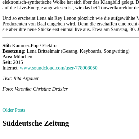
elektronisch-synthetische Wolke hat sich über das Klangbild gelegt.
auf die Live-Energie angewiesen ist, wie das bei Tonwertkorrektur der
Und so erscheint Lena als Rey Lenon plötzlich wie die aufgewühlte 
Produzenten von Baal eingehen wird. Denn die erschaffen eine recht 
sie aber ihre neue Stücke erst einmal live aus. Etwa am Samstag, 30.
Stil:
Kammer-Pop / Elektro
Besetzung:
Lena Britzelmair (Gesang, Keyboards, Songwriting)
Aus:
München
Seit:
2015
Internet:
www.soundcloud.com/user-778908050
Text: Rita Argauer
Foto:
Veronika Christine Dräxler
Posts
Older Posts
navigation
Süddeutsche Zeitung