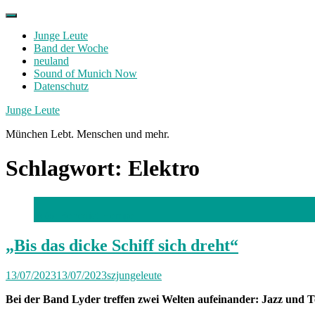
Skip
to
Junge Leute
content
Band der Woche
neuland
Sound of Munich Now
Datenschutz
Facebook
Twitter
Instagram
Junge Leute
München Lebt. Menschen und mehr.
Schlagwort:
Elektro
Foto: Benedict Hempel
„Bis das dicke Schiff sich dreht“
13/07/2023
13/07/2023
szjungeleute
Bei der Band Lyder treffen zwei Welten aufeinander: Jazz und 