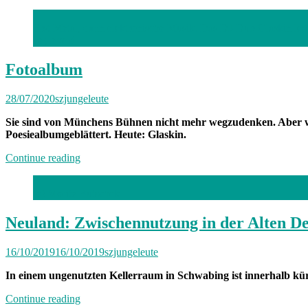
im
Sitzen“
Erst Metal, dann elektronische Musik. Das DJ-Duo Glaskin legt
beyleveld
Fotoalbum
28/07/2020
szjungeleute
Sie sind von Münchens Bühnen nicht mehr wegzudenken. Aber wi
Poesiealbumgeblättert. Heute: Glaskin.
„Fotoalbum“
Continue reading
(c) Moritz Butschek
Neuland: Zwischennutzung in der Alten De
16/10/2019
16/10/2019
szjungeleute
In einem ungenutzten Kellerraum in Schwabing ist innerhalb kürz
„Neuland:
Continue reading