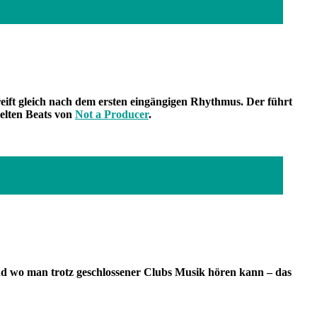
reift gleich nach dem ersten eingängigen Rhythmus. Der führt
telten Beats von
Not a Producer
.
ht nur Verspannungen gelöst, sondern auch elektronische
d wo man trotz geschlossener Clubs Musik hören kann – das