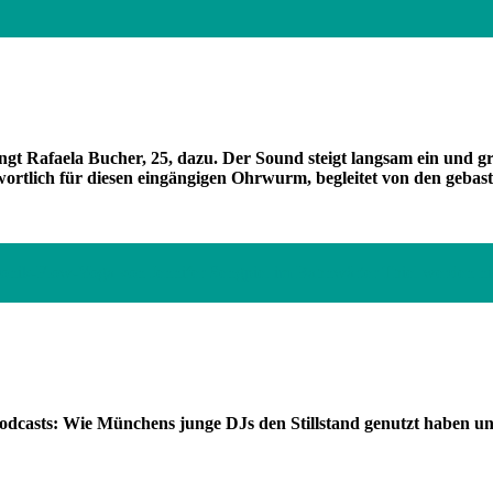
singt Rafaela Bucher, 25, dazu. Der Sound steigt langsam ein und g
wortlich für diesen eingängigen Ohrwurm, begleitet von den gebas
onik-Flow-Yoga von Jennifer Sengpiel im Bahnwärter Thiel werden nic
casts: Wie Münchens junge DJs den Stillstand genutzt haben un