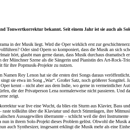
d Tonwertkorrektur bekannt. Seit einem Jahr ist sie auch als So
ama in der Musik liegt. Wird die Oper wirklich erst zur geschichtene
lführen? Oder sind Opern so komponiert, dass die Musik an sich schon v
lmair hört, glaubt man gerne daran, dass Musik durchaus dramatisch 
in der Münchner Szene als die Sängerin und Pianistin des Art-Rock-Tri
t für ihre Popmusik-Projekte zu nutzen.
m Namen Rey Lenon hat sie die ersten drei Songs daraus veröffentlicht.
ingt sie etwa im Song „War“. Großer Satz, noch größerer Songtitel. Ja, 
per kennt – nicht aber aus dem Indie, wo gerne in vermeintlicher Authe
 dürfen, die der Privatperson Lena normalerweise nicht passieren. Und 
erne zeigt.
orrektur war live eine Wucht, da blies ein Sturm aus Klavier, Bass und
– raste tollkühn über die Klaviatur und durch Stimmlagen, ihre Mitmusik
chen Aussagewillen überrannte – schlicht weil die drei Instrumente of
un in ihrem Solo-Projekt dieses Problem gelöst. Obwohl die Musik au
nun auch Synthesizer, insgesamt erklingt die Musik mehr als eine Einhe