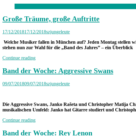
Zwischennutzung
in
der
Alten
Große Träume, große Auftritte
Designschule“
17/12/2018
17/12/2018
szjungeleute
Welche Musiker fallen in München auf? Jeden Montag stellen w
stehen nun zur Wahl für die „Band des Jahres” – ein Überblick
„Große
Continue reading
Träume,
große
Band der Woche: Aggressive Swans
Auftritte“
09/07/2018
09/07/2018
szjungeleute
Die Aggressive Swans, Janko Rašeta und Christopher Matija Chlup
musikalischen Umfeld: Janko hat Gitarre studiert und Christopher
„Band
Continue reading
der
Woche:
Band der Woche: Rey Lenon