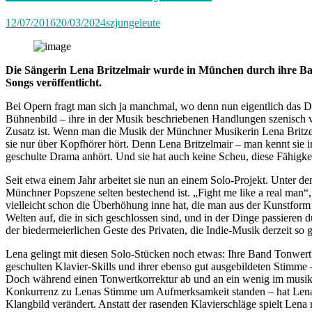
Aggressive
Swans“
12/07/2016
20/03/2024
szjungeleute
Die Sängerin Lena Britzelmair wurde in München durch ihre Ban
Songs veröffentlicht.
Bei Opern fragt man sich ja manchmal, wo denn nun eigentlich das Dr
Bühnenbild – ihre in der Musik beschriebenen Handlungen szenisch vol
Zusatz ist. Wenn man die Musik der Münchner Musikerin Lena Britze
sie nur über Kopfhörer hört. Denn Lena Britzelmair – man kennt sie 
geschulte Drama anhört. Und sie hat auch keine Scheu, diese Fähigkei
Seit etwa einem Jahr arbeitet sie nun an einem Solo-Projekt. Unter de
Münchner Popszene selten bestechend ist. „Fight me like a real man“, s
vielleicht schon die Überhöhung inne hat, die man aus der Kunstform O
Welten auf, die in sich geschlossen sind, und in der Dinge passieren
der biedermeierlichen Geste des Privaten, die Indie-Musik derzeit so g
Lena gelingt mit diesen Solo-Stücken noch etwas: Ihre Band Tonwertk
geschulten Klavier-Skills und ihrer ebenso gut ausgebildeten Stimme 
Doch während einen Tonwertkorrektur ab und an ein wenig im musikalis
Konkurrenz zu Lenas Stimme um Aufmerksamkeit standen – hat Lena n
Klangbild verändert. Anstatt der rasenden Klavierschläge spielt Lena 