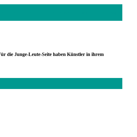
hart Heidenreich (2), Debora Halasz, Benjamin Herchet, jaap
r die Junge-Leute-Seite haben Künstler in ihrem