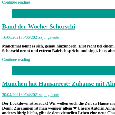
„Musikvideo-
Continue reading
Kolumne:
We
Ensemble Max Joseph
Too,
Will
Fade“
Band der Woche: Schorschi
16/06/2021
30/06/2021
szjungeleute
Manchmal lohnt es sich, genau hinzuhören. Erst recht bei einem
Schorschi nennt und extrem Bairisch spricht und singt, ist es abe
„Band
Continue reading
der
Woche:
Foto: privat
Schorschi“
München hat Hausarrest: Zuhause mit Ali
30/04/2021
30/04/2021
szjungeleute
Der Lockdown ist zurück! Wir wollen euch die Zeit zu Hause e
Denn: Zusammen ist man weniger allein
❤
Unsere Autorin Alina 
anderes übrig bleibt, gibt sie dem virtuellen Leben eine neue Ch