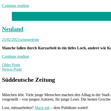
„Neuland“
Continue reading
Katrin Puffer; Fotocredit: Ramona Drexler
Neuland
25/02/2021
szjungeleute
Manche fallen durch Kurzarbeit in ein tiefes Loch, andere wie Ka
„Neuland“
Continue reading
Posts
Older Posts
Newer Posts
navigation
Süddeutsche Zeitung
München lebt. Viele junge Menschen machen den Alltag in der Stadt 
vorgestellt – von jungen Autoren, für junge Leser. Die besten Geschi
Lust, mitzuarbeiten?
Mach mit
– dein Publikum wartet!