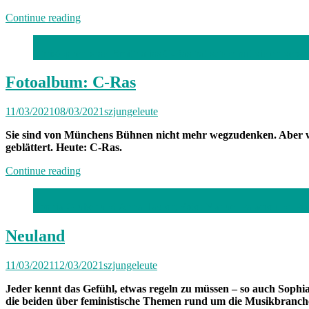
„München
Continue reading
hat
Hausarrest:
Christopher Israel Smith alias C-Ras hat schon mit vielen vers
Zuhause
mit
Alina“
Fotoalbum: C-Ras
11/03/2021
08/03/2021
szjungeleute
Sie sind von Münchens Bühnen nicht mehr wegzudenken. Aber wi
geblättert. Heute: C-Ras.
„Fotoalbum:
Continue reading
C-
Ras“
Sophia Gruber und Anna Taylor; Foto: Manuel Palacio und Pi
Neuland
11/03/2021
12/03/2021
szjungeleute
Jeder kennt das Gefühl, etwas regeln zu müssen – so auch Sophi
die beiden über feministische Themen rund um die Musikbranch