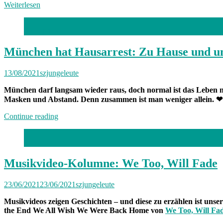
Weiterlesen
Foto: privat
München hat Hausarrest: Zu Hause und un
13/08/2021
szjungeleute
München darf langsam wieder raus, doch normal ist das Leben no
Masken und Abstand. Denn zusammen ist man weniger allein.
„München
Continue reading
hat
Hausarrest:
Screenshot: SZ
Zu
Hause
und
Musikvideo-Kolumne: We Too, Will Fade
unterwegs
mit
23/06/2021
23/06/2021
szjungeleute
Alina“
Musikvideos zeigen Geschichten – und diese zu erzählen ist uns
the End We All Wish We Were Back Home von
We Too, Will Fa