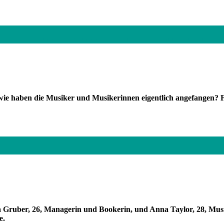
chiedenen Instrumenten herumexperimentiert. Heute rappt er und produzie
e haben die Musiker und Musikerinnen eigentlich angefangen? F
a Weizenegger
a Gruber, 26, Managerin und Bookerin, und Anna Taylor, 28, Musi
e.