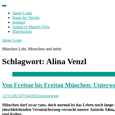
Skip
to
Junge Leute
content
Band der Woche
neuland
Sound of Munich Now
Datenschutz
Facebook
Twitter
Instagram
Junge Leute
München Lebt. Menschen und mehr.
Schlagwort:
Alina Venzl
Foto: privat
Von Freitag bis Freitag München: Unterwe
12/11/2021
07/04/2022
szjungeleute
München darf zwar raus, doch normal ist das Leben noch lange n
einschleichenden Verunsicherung
versucht unsere
Autorin Alina,
und Kultur.