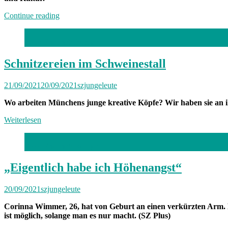
„Von
Continue reading
Freitag
bis
Foto: Friedrich Bungert
Freitag
München:
Unterwegs
Schnitzereien im Schweinestall
mit
Alina“
21/09/2021
20/09/2021
szjungeleute
Wo arbeiten Münchens junge kreative Köpfe? Wir haben sie an ih
Weiterlesen
Foto: Friedrich Bungert
„Eigentlich habe ich Höhenangst“
20/09/2021
szjungeleute
Corinna Wimmer, 26, hat von Geburt an einen verkürzten Arm. Den
ist möglich, solange man es nur macht. (SZ Plus)