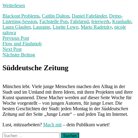
Weiterlesen
Blackout Problems
,
Caitlin Dalton
,
Daniel Fahrländer
,
Demo-
Listening-Session
,
Fachstelle Pop
,
Fahrlænd
,
feierwerk
,
Kranhalle
,
Laura Glauber
,
Lauraine
,
Lisette Lowe
,
Mario Radetzky
,
nicole
salowa
Post
Previous
Previous Post
post:
Flow und Flashmob
navigation
Next Post
Nächster Beitrag
Next
Post:
Süddeutsche Zeitung
München lebt. Viele junge Menschen machen den Alltag in der
Stadt und im Umland mit ihren Ideen, mit ihren Projekten und ihrer
Kunst spannend. Diese Macher werden auf dieser Seite Woche für
Woche vorgestellt – von jungen Autoren, für junge Leser. Die
besten Geschichten der Stadt: jeden Montag in der
Süddeutschen
Zeitung
auf der Seite „Junge Leute“ – und jeden Tag im Internet.
Lust, mitzuarbeiten?
Mach mit
– dein Publikum wartet!
Suchen