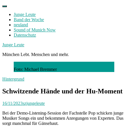
Skip
to
Junge Leute
content
Band der Woche
neuland
Sound of Munich Now
Datenschutz
Facebook
Twitter
Instagram
Junge Leute
München Lebt. Menschen und mehr.
Foto: Michael Bremmer
Hintergrund
Schwitzende Hände und der Hu-Moment
16/11/2023
szjungeleute
Bei der Demo-Listening-Session der Fachstelle Pop schicken junge
Musiker Songs ein und bekommen Anregungen von Experten. Das
sorgt manchmal für Gänsehaut.